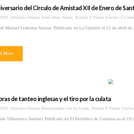
iversario del Círculo de Amistad XII de Enero de San
 2018
Artículos Propios Sobre Otros Temas
,
Tertulia Y Prensa Escrita
0 Comm
osé Manuel Ledesma Alonso Publicado en La Opinión el 21 de abril de
d More
as de tanteo inglesas y el tiro por la culata
 2018
Artículos Propios Relacionados Con La Gesta
,
Tertulia Y Prensa Escrita
sús Villanueva Jiménez Publicado en El Periódico de Canarias.es el 19 