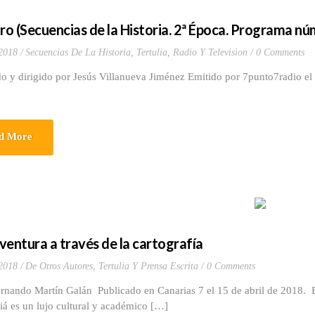
tro (Secuencias de la Historia. 2ª Época. Programa nú
 2018
Secuencias De La Historia
,
Tertulia, Radio Y Television
0 Comments
o y dirigido por Jesús Villanueva Jiménez Emitido por 7punto7radio el 
d More
ventura a través de la cartografía
 2018
De Otros Autores
,
Tertulia Y Prensa Escrita
0 Comments
rnando Martín Galán Publicado en Canarias 7 el 15 de abril de 2018. E
á es un lujo cultural y académico […]