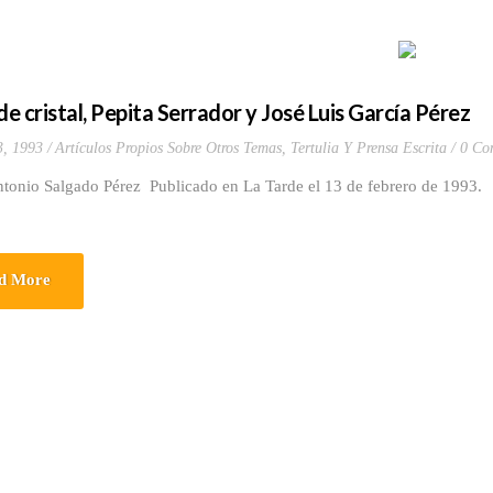
de cristal, Pepita Serrador y José Luis García Pérez
3, 1993
Artículos Propios Sobre Otros Temas
,
Tertulia Y Prensa Escrita
0 Co
ntonio Salgado Pérez Publicado en La Tarde el 13 de febrero de 1993.
d More