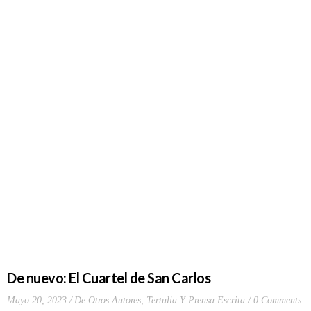
De nuevo: El Cuartel de San Carlos
Mayo 20, 2023
De Otros Autores
,
Tertulia Y Prensa Escrita
0 Comments