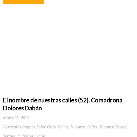
El nombre de nuestras calles (52). Comadrona
Dolores Dabán
Mayo 21, 2023
Artículos Propios Sobre Otros Temas
,
Nuestras Calles
,
Nuestras Series
,
Tertulia Y Prensa Escrita