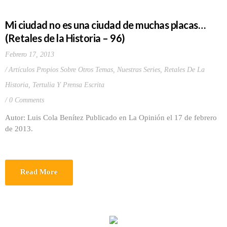
Mi ciudad no es una ciudad de muchas placas…
(Retales de la Historia – 96)
Febrero 17, 2013
Artículos Propios Sobre Otros Temas
,
Nuestras Series
,
Retales De La
Historia
,
Tertulia Y Prensa Escrita
0 Comments
Autor: Luis Cola Benítez Publicado en La Opinión el 17 de febrero
de 2013.
Read More