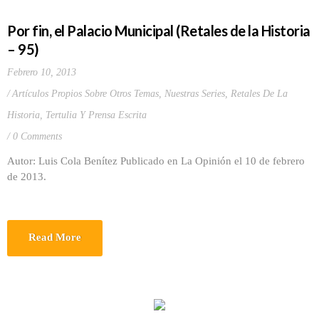
Por fin, el Palacio Municipal (Retales de la Historia
– 95)
Febrero 10, 2013
Artículos Propios Sobre Otros Temas
,
Nuestras Series
,
Retales De La
Historia
,
Tertulia Y Prensa Escrita
0 Comments
Autor: Luis Cola Benítez Publicado en La Opinión el 10 de febrero
de 2013.
Read More