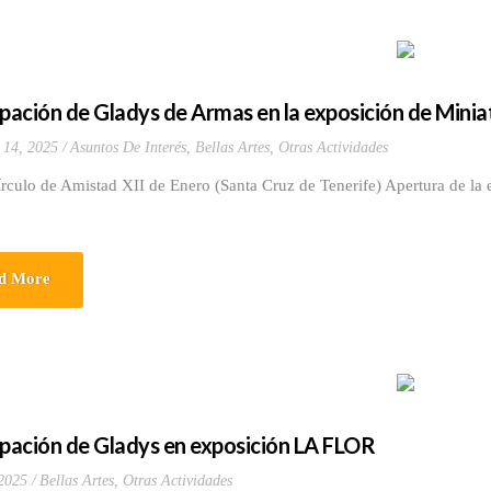
ipación de Gladys de Armas en la exposición de Minia
 14, 2025
Asuntos De Interés
,
Bellas Artes
,
Otras Actividades
rculo de Amistad XII de Enero (Santa Cruz de Tenerife) Apertura de la 
d More
ipación de Gladys en exposición LA FLOR
 2025
Bellas Artes
,
Otras Actividades