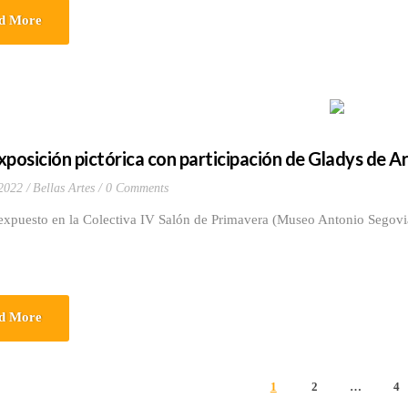
d More
xposición pictórica con participación de Gladys de 
 2022
Bellas Artes
0 Comments
xpuesto en la Colectiva IV Salón de Primavera (Museo Antonio Segovia L
d More
1
2
…
4