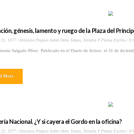
ción, génesis, lamento y ruego de la Plaza del Prínci
 31, 1977
Artículos Propios Sobre Otros Temas
,
Tertulia Y Prensa Escrita
0 
ntonio Salgado Pérez Publicado en el Diario de Avisos el 31 de dicie
d More
ría Nacional. ¿Y si cayera el Gordo en la oficina?
 22, 1977
Artículos Propios Sobre Otros Temas
,
Tertulia Y Prensa Escrita
0 