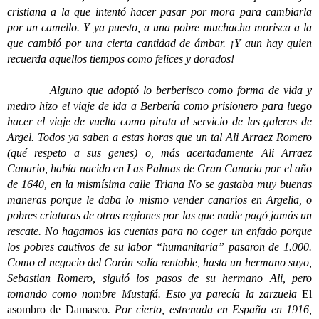
cristiana a la que intentó hacer pasar por mora para cambiarla
por un camello. Y ya puesto, a una pobre muchacha morisca a la
que cambió por una cierta cantidad de ámbar. ¡Y aun hay quien
recuerda aquellos tiempos como felices y dorados!
Alguno que adoptó lo berberisco como forma de vida y
medro hizo el viaje de ida a Berbería como prisionero para luego
hacer el viaje de vuelta como pirata al servicio de las galeras de
Argel. Todos ya saben a estas horas que un tal Ali Arraez Romero
(qué respeto a sus genes) o, más acertadamente Ali Arraez
Canario, había nacido en Las Palmas de Gran Canaria por el año
de 1640, en la mismísima calle Triana No se gastaba muy buenas
maneras porque le daba lo mismo vender canarios en Argelia, o
pobres criaturas de otras regiones por las que nadie pagó jamás un
rescate. No hagamos las cuentas para no coger un enfado porque
los pobres cautivos de su labor “humanitaria” pasaron de 1.000.
Como el negocio del Corán salía rentable, hasta un hermano suyo,
Sebastian Romero, siguió los pasos de su hermano Ali, pero
tomando como nombre Mustafá. Esto ya parecía la zarzuela
El
asombro de Damasco
. Por cierto, estrenada en España en 1916,