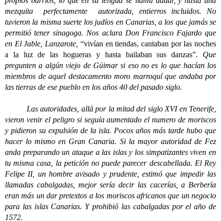
propios barrios, lo que en su lengua se llama aduar, y hasta una
mezquita perfectamente autorizada, entierros incluidos. No
tuvieron la misma suerte los judíos en Canarias, a los que jamás se
permitió tener sinagoga. Nos aclara Don Francisco Fajardo que
en El Jable, Lanzarote,
“vivían en tiendas, cantaban por las noches
a la luz de las hogueras y hasta bailaban sus danzas”
. Que
pregunten a algún viejo de Güimar si eso no es lo que hacían los
miembros de aquel destacamento moro marroquí que andaba por
las tierras de ese pueblo en los años 40 del pasado siglo.
Las autoridades, allá por la mitad del siglo XVI en Tenerife,
vieron venir el peligro si seguía aumentado el numero de moriscos
y pidieron su expulsión de la isla. Pocos años más tarde hubo que
hacer lo mismo en Gran Canaria. Si la mayor autoridad de Fez
anda preparando un ataque a las islas y los simpatizantes viven en
tu misma casa, la petición no puede parecer descabellada. El Rey
Felipe II, un hombre avisado y prudente, estimó que impedir las
llamadas cabalgadas, mejor sería decir las cacerías, a Berbería
eran más un dar pretextos a los moriscos africanos que un negocio
para las islas Canarias. Y prohibió las cabalgadas por el año de
1572.