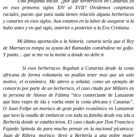
Una pregunta inicial ¿por qué berberiscos en Canarias ya
en esos primeros siglos XIV al XVII? Olvidemos conjeturas
raciales, puesto que para nada tienen relación alguna berberiscos
y canarios en esos siglos. Aun estamos en la labor de asegurar si la
hubo antes y en qué siglo, anterior o posterior a la Era Cristiana.
Mi última aportación a la historia canaria sería que el Rey
de Marruecos rompa su ayuno del Ramadán comiéndose mi gofio.
Y punto… que se me va la mente a donde no debe ir.
Si esos berberiscos llegaban a Canarias desde la costa
africana de forma voluntaria no podían tener mas que un solo
motivo, el económico. Me atrevo a señalar, como un ejemplo de
comercio por parte de un berberisco, el caso citado por Millares en
la persona de Alonso de Fátima
“rico comerciante de Lanzarote
que hizo viajes de ida y vuelta entre la costa africana y Canarias
”.
O Juan Felipe un morisco de gran poder económico en Lanzarote
que tuvo la osadía de embarcar con toda su familia desde esa isla a
Berbería donde se establecieron. El caso citado por Don Francisco
Fajardo Spinola da para mucho pensar en la nacional picaresca:
Juan de Ribera, morisco, llevó a Berbería a una pobre mujer