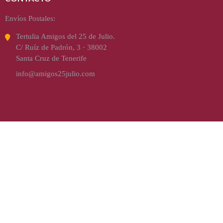
Envíos Postales:
Tertulia Amigos del 25 de Julio.
C/ Ruíz de Padrón, 3 · 38002
Santa Cruz de Tenerife
info@amigos25julio.com