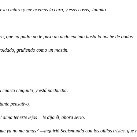
 cintura y me acercas la cara, y esas cosas, Juanito…
, que mi padre no le puso un dedo encima hasta la noche de bodas.
ldado, gruñendo como un mastín.
.
arto chiquillo, y está pachucha.
nte pensativo.
ma tenerte lejos —le dijo él, ahora serio.
a no me amas? —inquirió Segismunda con los ojillos tristes, que re