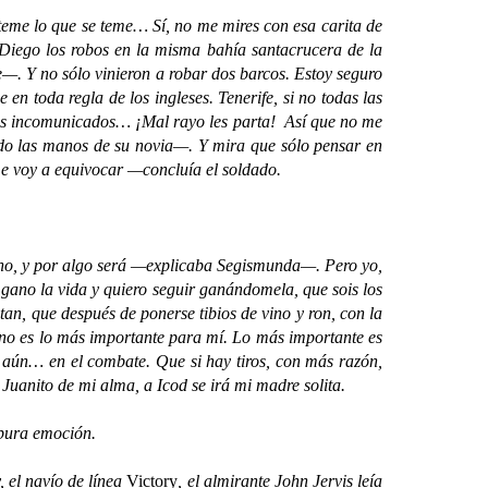
me lo que se teme… Sí, no me mires con esa carita de
Diego los robos en la misma bahía santacrucera de la
e—. Y no sólo vinieron a robar dos barcos. Estoy seguro
n toda regla de los ingleses. Tenerife, si no todas las
ros incomunicados… ¡Mal rayo les parta! Así que no me
ndo las manos de su novia—. Y mira que sólo pensar en
 me voy a equivocar —concluía el soldado.
o, y por algo será —explicaba Segismunda—. Pero yo,
gano la vida y quiero seguir ganándomela, que sois los
tan, que después de ponerse tibios de vino y ron, con la
 no es lo más importante para mí. Lo más importante es
s aún… en el combate. Que si hay tiros, con más razón,
uanito de mi alma, a Icod se irá mi madre solita.
pura emoción.
 el navío de línea
Victory
, el almirante John Jervis leía