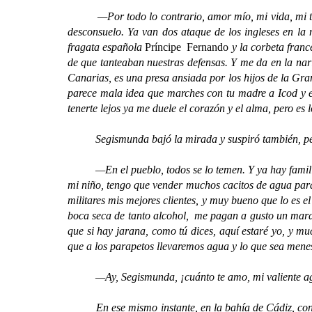
—Por todo lo contrario, amor mío, mi vida, mi tesor
desconsuelo. Ya van dos ataque de los ingleses en l
fragata española
Príncipe Fernando
y la corbeta fran
de que tanteaban nuestras defensas. Y me da en la nari
Canarias, es una presa ansiada por los hijos de la G
parece mala idea que marches con tu madre a Icod y e
tenerte lejos ya me duele el corazón y el alma, pero e
Segismunda bajó la mirada y suspiró también, pero e
—En el pueblo, todos se lo temen. Y ya hay familia
mi niño, tengo que vender muchos cacitos de agua para
militares mis mejores clientes, y muy bueno que lo es e
boca seca de tanto alcohol, me pagan a gusto un marav
que si hay jarana, como tú dices, aquí estaré yo, y m
que a los parapetos llevaremos agua y lo que sea mene
—Ay, Segismunda, ¡cuánto te amo, mi valiente agua
En ese mismo instante, en la bahía de Cádiz, con la