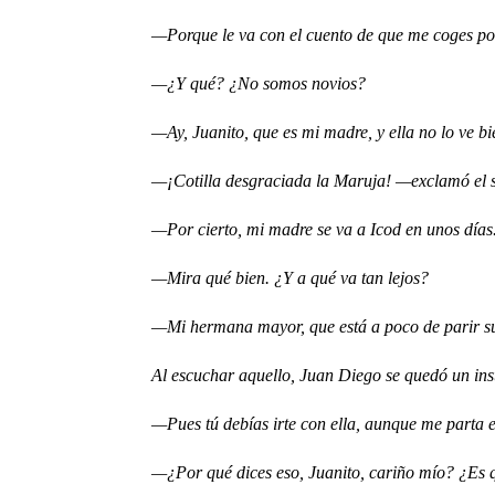
—Porque le va con el cuento de que me coges por la
—¿Y qué? ¿No somos novios?
—Ay, Juanito, que es mi madre, y ella no lo ve bien
—¡Cotilla desgraciada la Maruja! —exclamó el so
—Por cierto, mi madre se va a Icod en unos días
—Mira qué bien. ¿Y a qué va tan lejos?
—Mi hermana mayor, que está a poco de parir su cu
Al escuchar aquello, Juan Diego se quedó un insta
—Pues tú debías irte con ella, aunque me parta el al
—¿Por qué dices eso, Juanito, cariño mío? ¿Es que y