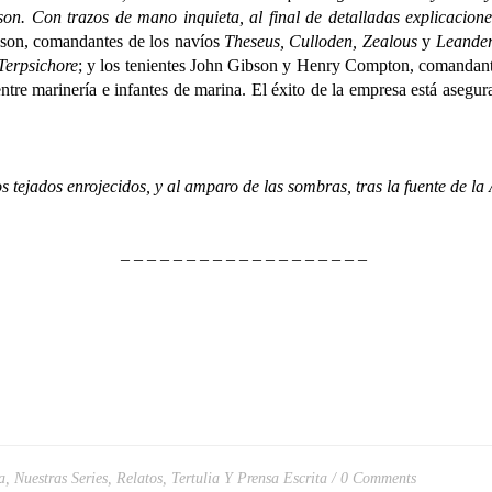
on. Con trazos de mano inquieta, al final de detalladas explicacione
on, comandantes de los navíos
Theseus, Culloden, Zealous
y
Leande
Terpsichore
; y los tenientes John Gibson y Henry Compton, comandant
e marinería e infantes de marina. El éxito de la empresa está asegura
tejados enrojecidos, y al amparo de las sombras, tras la fuente de 
– – – – – – – – – – – – – – – – – – –
a
,
Nuestras Series
,
Relatos
,
Tertulia Y Prensa Escrita
0 Comments