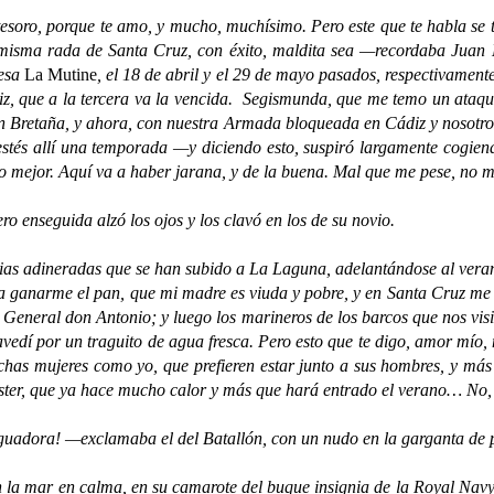
o, porque te amo, y mucho, muchísimo. Pero este que te habla se te
a misma rada de Santa Cruz, con éxito, maldita sea —recordaba Juan 
cesa
La Mutine
, el 18 de abril y el 29 de mayo pasados, respectivament
z, que a la tercera va la vencida. Segismunda, que me temo un ataque e
ran Bretaña, y ahora, con nuestra Armada bloqueada en Cádiz y nosot
stés allí una temporada —y diciendo esto, suspiró largamente cogie
s lo mejor. Aquí va a haber jarana, y de la buena. Mal que me pese, no
nseguida alzó los ojos y los clavó en los de su novio.
s adineradas que se han subido a La Laguna, adelantándose al veran
 ganarme el pan, que mi madre es viuda y pobre, y en Santa Cruz me 
l General don Antonio; y luego los marineros de los barcos que nos visi
edí por un traguito de agua fresca. Pero esto que te digo, amor mío,
uchas mujeres como yo, que prefieren estar junto a sus hombres, y má
ster, que ya hace mucho calor y más que hará entrado el verano… No, J
dora! —exclamaba el del Batallón, con un nudo en la garganta de 
 mar en calma, en su camarote del buque insignia de la Royal Navy,