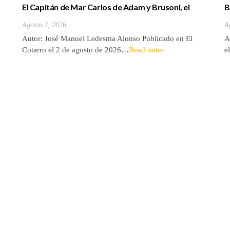
El Capitán de Mar Carlos de Adam y Brusoni, el
B
único tinerfeño que departió con Horacio Nelson.
(
Agosto 2, 2026
A
Autor: José Manuel Ledesma Alonso Publicado en El
A
Cotarro el 2 de agosto de 2026…
Read more
e