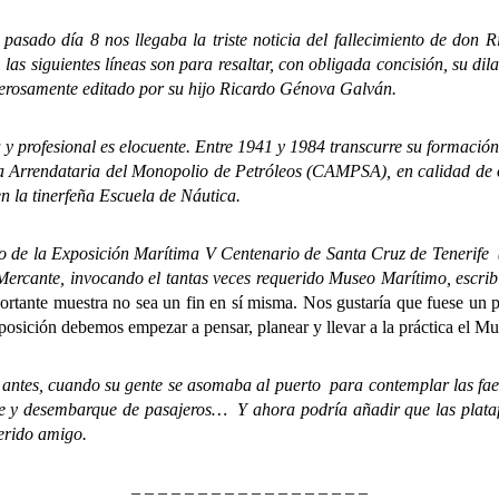
do día 8 nos llegaba la triste noticia del fallecimiento de don 
as siguientes líneas son para resaltar, con obligada concisión, su dilata
erosamente editado por su hijo Ricardo Génova Galván.
ofesional es elocuente. Entre 1941 y 1984 transcurre su formación y e
 Arrendataria del Monopolio de Petróleos (CAMPSA), en calidad de ofi
n la tinerfeña Escuela de Náutica.
 la Exposición Marítima V Centenario de Santa Cruz de Tenerife 
ercante, invocando el tantas veces requerido Museo Marítimo, escrib
ortante muestra no sea un fin en sí misma. Nos gustaría que fuese un
osición debemos empezar a pensar, planear y llevar a la práctica el M
, cuando su gente se asomaba al puerto para contemplar las faenas
que y desembarque de pasajeros… Y ahora podría añadir que las plata
erido amigo.
– – – – – – – – – – – – – – – – – –