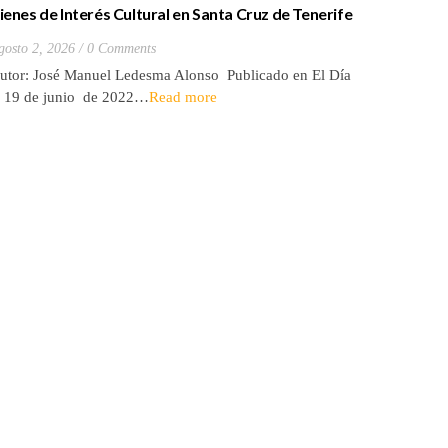
ienes de Interés Cultural en Santa Cruz de Tenerife
La batall
20) Hacienda de Las Palmas de Anaga
y que Lo
gosto 2, 2026
0 Comments
Julio 27, 2
utor: José Manuel Ledesma Alonso Publicado en El Día
Autora: El
l 19 de junio de 2022…
Read more
de 2026* 