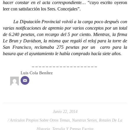
hacer constar en el acta correspondiente…
“cuyo escrito oyeron
leer con satisfacción los Sres. Concejales”.
La Diputación Provincial volvió a la carga poco después con
varias notificaciones de apremio por varios conceptos por un total
de 6.240 pesetas, con recargo del 5 por ciento. Mientras, la firma
Le Brun y Davidson, la misma que regaló el reloj para la torre de
San Francisco, reclamaba 275 pesetas por un carro para la
basura que el ayuntamiento le había comprado hacía siete años.
– – – – – – – – – – – – – – – – – – –
Luis Cola Benítez
Junio 22, 2014
Artículos Propios Sobre Otros Temas
,
Nuestras Series
,
Retales De La
Historia
,
Tertulia Y Prensa Escrita