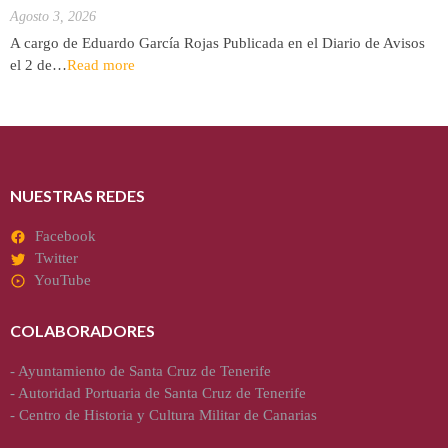
Agosto 3, 2026
A cargo de Eduardo García Rojas Publicada en el Diario de Avisos
el 2 de…
Read more
NUESTRAS REDES
Facebook
Twitter
YouTube
COLABORADORES
-
Ayuntamiento de Santa Cruz de Tenerife
-
Autoridad Portuaria de Santa Cruz de Tenerife
-
Centro de Historia y Cultura Militar de Canarias