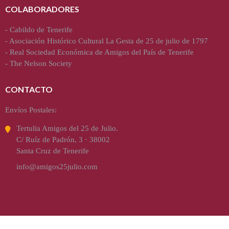
COLABORADORES
-
Cabildo de Tenerife
-
Asociación Histórico Cultural La Gesta de 25 de julio de 1797
-
Real Sociedad Económica de Amigos del País de Tenerife
-
The Nelson Society
CONTACTO
Envíos Postales:
Tertulia Amigos del 25 de Julio.
C/ Ruíz de Padrón, 3 · 38002
Santa Cruz de Tenerife
info@amigos25julio.com