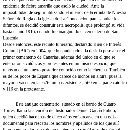
epidemia de fiebre amarilla que asoló la ciudad. Ante la
imposibilidad de seguir utilizando el interior de la ermita de Nuestra
Señora de Regla o la iglesia de La Concepción para sepultar los
difuntos, se decidió construir esta necrópolis, que prolongó su vida
hasta el año 1916, cuando fue inaugurado el cementerio de Santa
Lastenia.
Desde entonces, este recinto funerario, declarado Bien de Interés
Cultural (BIC) en 2004, quedó condenado a la desidia pese a ser el
primer cementerio de Canarias, además del único en el que se
enterraron a católicos y protestantes en un mismo espacio, que
reposan en un anexo posterior conocido como la chercha. También
es de los pocos de España que carece de nichos en altura, pues la
mayoría yacen en las 676 tumbas existentes, 560 en la parte católica
y 116 en la protestante.
Este antiguo cementerio, situado en el barrio de Cuatro
Torres, llamó la atención del historiador Daniel García Pulido,
quien decidió hace más de cinco años embarcarse en una odisea
documental para rescatar los nombres y apellidos de los que allí
fueron enterrados, no solo en panteones o sarcófagos de mármol,