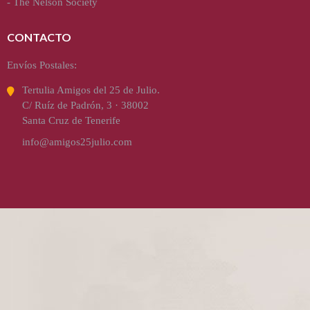
-
The Nelson Society
CONTACTO
Envíos Postales:
Tertulia Amigos del 25 de Julio.
C/ Ruíz de Padrón, 3 · 38002
Santa Cruz de Tenerife
info@amigos25julio.com