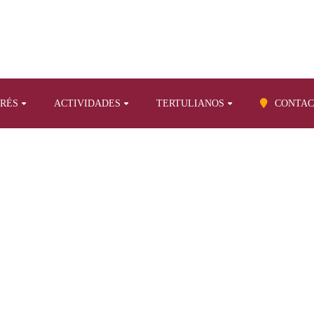
ERÉS
ACTIVIDADES
TERTULIANOS
CONTAC
BLOG
 sobre otros temas
Noticias antiguas de Canarias (38). La Guerra d