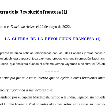
erra de la Revolución Francesa (1)
o en el
Diario de Avisos
el 22 de mayo de 2022.
LA GUERRA DE LA REVOLCUIÓN FRANCESA (1)
 prensa británica noticias relacionadas con las Islas Canarias y otras zonas
w.britishnewspaperarchive.co.uk
)
que proporciona una información fascinant
erie, que finalizará cuando el próximo verano vayamos a celebrar el 225 aniv
– – – – –
principio fue un asunto interno que no afectó a otras relaciones inter
ercury
informaba a sus lectores que:
mandado por el capitán MacIntosh, rumbo a la India, llegaron sin noveda
 el
Dublin Evening Post
contaba algo más sobre esa escala, incluyendo 