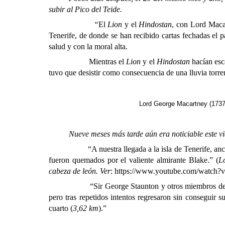
subir al Pico del Teide.
“
El
Lion
y el
Hindostan
, con Lord Macar
Tenerife, de donde se han recibido cartas fechadas el p
salud y con la moral alta.
Mientras el
Lion
y el
Hindostan
hacían esca
tuvo que desistir como consecuencia de una lluvia torre
Lord George Macartney (1737-
Nueve meses más tarde aún era noticiable este viaj
“A nuestra llegada a la isla de Tenerife, anclamos e
fueron quemados por el valiente almirante Blake.” (
L
cabeza de león. Ver
:
https://www.youtube.com/watch
“Sir George Staunton y otros miembros del séquito 
pero tras repetidos intentos regresaron sin conseguir 
cuarto (
3,62 km
).”