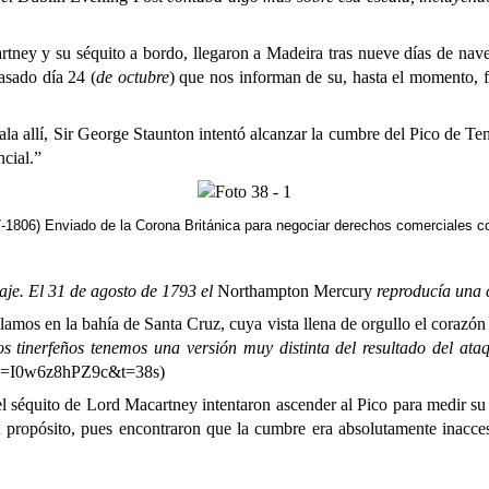
tney y su séquito a bordo, llegaron a Madeira tras nueve días de nave
asado día 24 (
de octubre
) que nos informan de su, hasta el momento, f
la allí, Sir George Staunton intentó alcanzar la cumbre del Pico de Tene
ncial.”
1806) Enviado de la Corona Británica para negociar derechos comerciales c
e. El 31 de agosto de 1793 el
Northampton Mercury
reproducía una 
n la bahía de Santa Cruz, cuya vista llena de orgullo el corazón de 
os tinerfeños tenemos una versión muy distinta del resultado del at
?v=I0w6z8hPZ9c&t=38s
)
de Lord Macartney intentaron ascender al Pico para medir su altu
su propósito, pues encontraron que la cumbre era absolutamente inaccesi