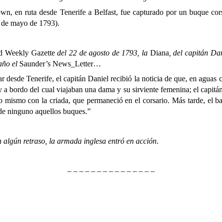
wn, en ruta desde Tenerife a Belfast, fue capturado por un buque cors
1 de mayo de 1793).
 Weekly Gazette
del 22 de agosto de 1793, la
Diana
, del capitán Da
año el
Saunder’s News_Letter…
erife, el capitán Daniel recibió la noticia de que, en aguas cerca
y a bordo del cual viajaban una dama y su sirviente femenina; el capitán
lo mismo con la criada, que permaneció en el corsario. Más tarde, el ba
 de ninguno aquellos buques.”
algún retraso, la armada inglesa entró en acción
.
– – – – – – – – – – – – – – –