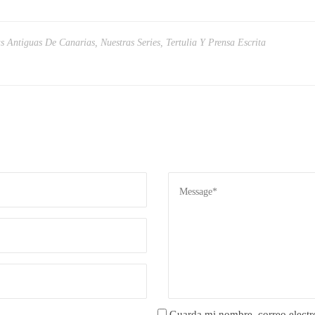
as Antiguas De Canarias
,
Nuestras Series
,
Tertulia Y Prensa Escrita
Guarda mi nombre, correo electr