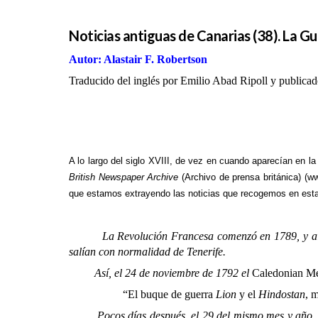
Noticias antiguas de Canarias (38). La Gu
Autor: Alastair F. Robertson
Traducido del inglés por Emilio Abad Ripoll y publicad
A lo largo del siglo XVIII, de vez en cuando aparecían en la
British Newspaper Archive
(Archivo de prensa británica) (
ww
que estamos extrayendo las noticias que recogemos en esta s
La Revolución Francesa
comenzó en 1789, y al 
salían con normalidad de Tenerife.
Así, el 24 de noviembre de 1792 el
Caledonian M
“El buque de guerra
Lion
y el
Hindostan
, 
Pocos días después, el 29 del mismo mes y año,