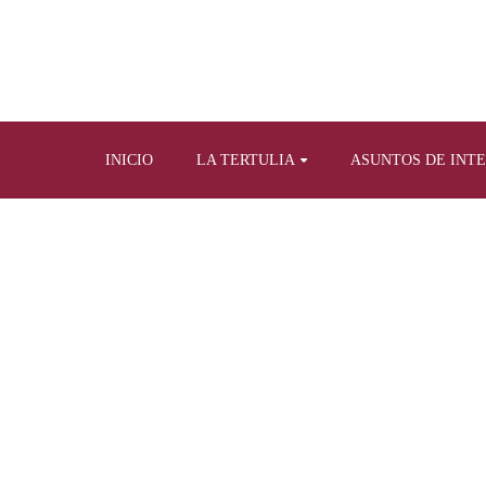
INICIO
LA TERTULIA
ASUNTOS DE INT
Home
Tertulia y prensa escrita
Artículos propios