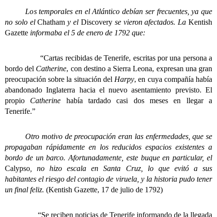
Los
temporales
en el Atlántico debían ser frecuentes, ya que
no solo el
Chatham
y el
Discovery
se vieron afectados. La
Kentish
Gazette
informaba el 5 de enero de 1792 que:
“C
artas
recibidas de Tenerife, escritas por una persona a
bordo del
Catherine
, con destino a Sierra Leona, expresan una gran
preocupación sobre la situación del
Harpy
, en cuya compañía había
abandonado Inglaterra hacia el nuevo asentamiento previsto. El
propio
Catherine
había tardado casi dos meses en llegar a
Tenerife.”
Otro motivo de preocupación eran las enfermedades, que se
propagaban rápidamente en los reducidos espacios existentes a
bordo de un barco. Afortunadamente, este buque en particular, el
Calypso
, no hizo escala en Santa Cruz, lo que evitó a sus
habitantes el riesgo del contagio de viruela, y la historia pudo tener
un final feliz.
(Kentish Gazette, 17 de julio de 1792)
“Se
reciben
noticias de Tenerife informando de la llegada