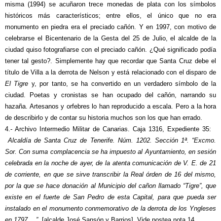
misma (1994) se acuñaron trece monedas de plata con los símbolos
históricos más característicos; entre ellos, el único que no era
monumento en piedra era el preciado cañón. Y en 1997, con motivo de
celebrarse el Bicentenario de la Gesta del 25 de Julio, el alcalde de la
ciudad quiso fotografiarse con el preciado cañón. ¿Qué significado podía
tener tal gesto?. Simplemente hay que recordar que Santa Cruz debe el
título de Villa a la derrota de Nelson y está relacionado con el disparo de
El Tigre
y, por tanto, se ha convertido en un verdadero símbolo de la
ciudad. Poetas y cronistas se han ocupado del cañón, narrando su
hazaña. Artesanos y orfebres lo han reproducido a escala. Pero a la hora
de describirlo y de contar su historia muchos son los que han errado.
4.- Archivo Intermedio Militar de Canarias. Caja 1316, Expediente 35:
Alcaldía de Santa Cruz de Tenerife. Núm. 1202. Sección 1ª. “Excmo.
Sor. Con suma complacencia se ha impuesto al Ayuntamiento, en sesión
celebrada en la noche de ayer, de la atenta comunicación de V. E. de 21
de corriente, en que se sirve transcribir la Real órden de 16 del mismo,
por la que se hace donación al Municipio del cañon llamado “Tigre”, que
existe en el fuerte de San Pedro de esta Capital, para que pueda ser
instalado en el monumento conmemorativo de la derrota de los Yngleses
en 1797 …”
[alcalde José Sansón y Barrios]. Vide postea nota 14.