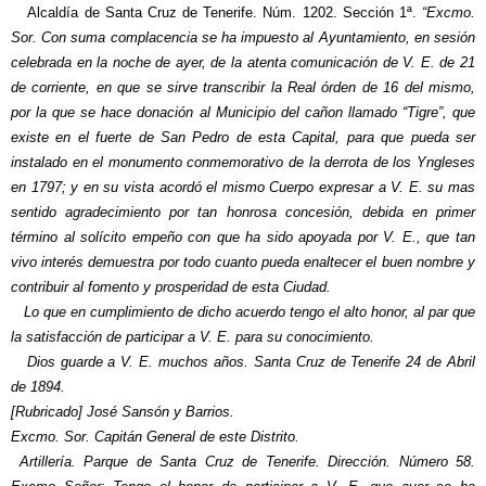
Alcaldía de Santa Cruz de Tenerife. Núm. 1202. Sección 1ª.
“Excmo.
Sor. Con suma complacencia se ha impuesto al Ayuntamiento, en sesión
celebrada en la noche de ayer, de la atenta comunicación de V. E. de 21
de corriente, en que se sirve transcribir la Real órden de 16 del mismo,
por la que se hace donación al Municipio del cañon llamado “Tigre”, que
existe en el fuerte de San Pedro de esta Capital, para que pueda ser
instalado en el monumento conmemorativo de la derrota de los Yngleses
en 1797; y en su vista acordó el mismo Cuerpo expresar a V. E. su mas
sentido agradecimiento por tan honrosa concesión, debida en primer
término al solícito empeño con que ha sido apoyada por V. E., que tan
vivo interés demuestra por todo cuanto pueda enaltecer el buen nombre y
contribuir al fomento y prosperidad de esta Ciudad.
Lo que en cumplimiento de dicho acuerdo tengo el alto honor, al par que
la satisfacción de participar a V. E. para su conocimiento.
Dios guarde a V. E. muchos años. Santa Cruz de Tenerife 24 de Abril
de 1894.
[Rubricado] José Sansón y Barrios.
Excmo. Sor. Capitán General de este Distrito.
Artillería. Parque de Santa Cruz de Tenerife. Dirección. Número 58.