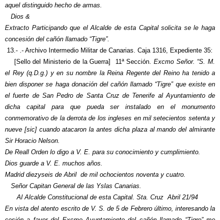
aquel distinguido hecho de armas.
Dios &
Extracto Participando que el Alcalde de esta Capital solicita se le haga
concesión del cañón llamado “Tigre”.
13.- .- Archivo Intermedio Militar de Canarias. Caja 1316, Expediente 35:
[Sello del Ministerio de la Guerra] 11ª Sección.
Excmo Señor. “S. M.
el Rey (q.D.g.) y en su nombre la Reina Regente del Reino ha tenido a
bien disponer se haga donación del cañón llamado “Tigre” que existe en
el fuerte de San Pedro de Santa Cruz de Tenerife al Ayuntamiento de
dicha capital para que pueda ser instalado en el monumento
conmemorativo de la derrota de los ingleses en mil setecientos setenta y
nueve [sic] cuando atacaron la antes dicha plaza al mando del almirante
Sir Horacio Nelson.
De Reall Orden lo digo a V. E. para su conocimiento y cumplimiento.
Dios guarde a V. E. muchos años.
Madrid diezyseis de Abril de mil ochocientos noventa y cuatro.
Señor Capitan General de las Yslas Canarias.
Al Alcalde Constitucional de esta Capital. Sta. Cruz Abril 21/94
En vista del atento escrito de V. S. de 5 de Febrero último, interesando la
cesión a favor del Excmo Ayuntamiento del cañón llamado “Tigre” me