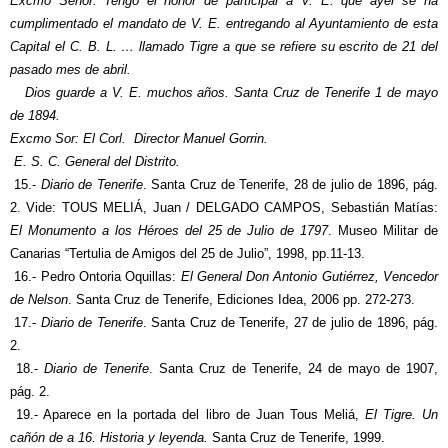
Excmo Señor: Tengo el honor de participar a V. E. que ayer se ha
cumplimentado el mandato de V. E. entregando al Ayuntamiento de esta
Capital el C. B. L. … llamado Tigre a que se refiere su escrito de 21 del
pasado mes de abril.
Dios guarde a V. E. muchos años. Santa Cruz de Tenerife 1 de mayo
de 1894.
Excmo Sor: El Corl. Director Manuel Gorrin.
E. S. C. General del Distrito.
15.-
Diario de Tenerife
. Santa Cruz de Tenerife, 28 de julio de 1896, pág.
2. Vide: TOUS MELIÁ, Juan / DELGADO CAMPOS, Sebastián Matías:
El Monumento a los Héroes del 25 de Julio de 1797
. Museo Militar de
Canarias “Tertulia de Amigos del 25 de Julio”, 1998, pp.11-13.
16.- Pedro Ontoria Oquillas:
El General Don Antonio Gutiérrez, Vencedor
de Nelson
. Santa Cruz de Tenerife, Ediciones Idea, 2006 pp. 272-273.
17.-
Diario de Tenerife
. Santa Cruz de Tenerife, 27 de julio de 1896, pág.
2.
18.-
Diario de Tenerife
. Santa Cruz de Tenerife, 24 de mayo de 1907,
pág. 2.
19.- Aparece en la portada del libro de Juan Tous Meliá,
El Tigre. Un
cañón de a 16. Historia y leyenda.
Santa Cruz de Tenerife, 1999.