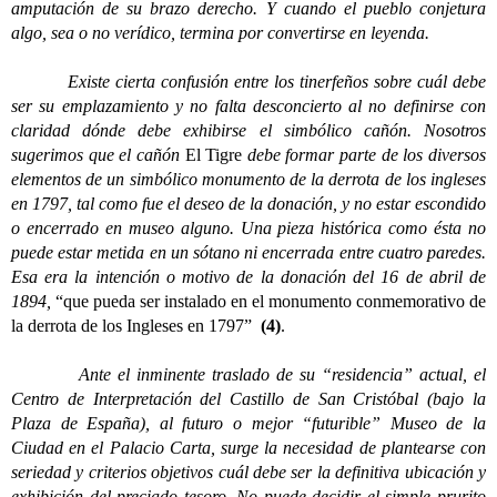
amputación de su brazo derecho. Y cuando el pueblo conjetura
algo, sea o no verídico, termina por convertirse en leyenda.
Existe cierta confusión entre los tinerfeños sobre cuál debe
ser su emplazamiento y no falta desconcierto al no definirse con
claridad dónde debe exhibirse el simbólico cañón. Nosotros
sugerimos que el cañón
El Tigre
debe formar parte de los diversos
elementos de un simbólico monumento de la derrota de los ingleses
en 1797, tal como fue el deseo de la donación, y no estar escondido
o encerrado en museo alguno. Una pieza histórica como ésta no
puede estar metida en un sótano ni encerrada entre cuatro paredes.
Esa era la intención o motivo de la donación del 16 de abril de
1894,
“que pueda ser instalado en el monumento conmemorativo de
la derrota de los Ingleses en 1797”
(4)
.
Ante el inminente traslado de su “residencia” actual, el
Centro de Interpretación del Castillo de San Cristóbal (bajo la
Plaza de España), al futuro o mejor “futurible” Museo de la
Ciudad en el Palacio Carta, surge la necesidad de plantearse con
seriedad y criterios objetivos cuál debe ser la definitiva ubicación y
exhibición del preciado tesoro. No puede decidir el simple prurito