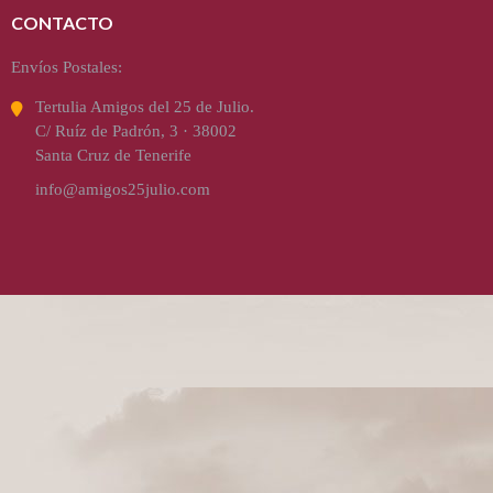
CONTACTO
Envíos Postales:
Tertulia Amigos del 25 de Julio.
C/ Ruíz de Padrón, 3 · 38002
Santa Cruz de Tenerife
info@amigos25julio.com