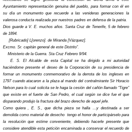
Ayuntamiento representación genuina del pueblo, para formar con él en
su día un monumento que recuerde a las venideras generaciones la
valerosa conducta realizada por nuestros padres en defensa de la patria.
Dios guarde a V. E. muchos años. Santa Cruz de Tenerife, 5 de febrero
de 1894.
[Rubricado] L[orenzo]. de Miranda [Vázquez].
Excmo. Sr. capitán general de este Distrito”.
Ministerio de la Guerra. Sta Cruz Febrero 9/94.
E. S. El Alcalde de esta Capital se ha dirigido a mi autoridad
haciéndome presente el deseo de la Corporación de su presidencia de
formar un monumento conmemorativo de la derrota de los ingleses en
1797 cuando atacaron a la plaza al mando del contralmirante Sir Horacio
Nelson para lo cual solicita se le haga la cesión del cañón llamado “Tigre”
que existe en el fuerte de San Pedro, el cual según se dice fue el que
disparando produjo la fractura del brazo derecho de aquel jefe.
Como quiera , E. S., que dicha pieza se halla …y destinada a ser
demolida como material de desecho tengo el honor de participárselo para
la resolución que estime conveniente, debiendo hacerle presente que
considere atendible esta petición encaminada a conservar el recuerdo de