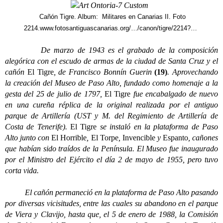
Cañón Tigre. Album: Militares en Canarias II. Foto
2214.www.fotosantiguascanarias.org/…/canon/tigre/2214?…
De marzo de 1943 es el grabado de la composición
alegórica con el escudo de armas de la ciudad de Santa Cruz y el
cañón
El Tigre
, de Francisco Bonnín Guerin
(19)
. Aprovechando
la creación del Museo de Paso Alto, fundado como homenaje a la
gesta del 25 de julio de 1797,
El Tigre
fue encabalgado de nuevo
en una cureña réplica de la original realizada por el antiguo
parque de Artillería (UST y M. del Regimiento de Artillería de
Costa de Tenerife).
El Tigre
se instaló en la plataforma de Paso
Alto junto con
El Horrible
,
El Torpe
,
Invencible
y
Espanto
, cañones
que habían sido traídos de la Península. El Museo fue inaugurado
por el Ministro del Ejército el día 2 de mayo de 1955, pero tuvo
corta vida.
El cañón permaneció en la plataforma de Paso Alto pasando
por diversas vicisitudes, entre las cuales su abandono en el parque
de Viera y Clavijo, hasta que, el 5 de enero de 1988, la Comisión