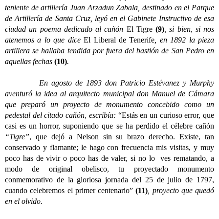
teniente de artillería Juan Arzadun Zabala, destinado en el Parque
de Artillería de Santa Cruz, leyó en el Gabinete Instructivo de esa
ciudad un poema dedicado al cañón
El Tigre
(9)
, si bien, si nos
atenemos a lo que dice
El Liberal de Tenerife
, en 1892 la pieza
artillera se hallaba tendida por fuera del bastión de San Pedro en
aquellas fechas
(10)
.
En agosto de 1893 don Patricio Estévanez y Murphy
aventuró la idea al arquitecto municipal don Manuel de Cámara
que preparó un proyecto de monumento concebido como un
pedestal del citado cañón, escribía:
“Estás en un curioso error, que
casi es un horror, suponiendo que se ha perdido el célebre cañón
“Tigre”
, que dejó a Nelson sin su brazo derecho. Existe, tan
conservado y flamante; le hago con frecuencia mis visitas, y muy
poco has de vivir o poco has de valer, si no lo ves rematando, a
modo de original obelisco, tu proyectado monumento
conmemorativo de la gloriosa jornada del 25 de julio de 1797,
cuando celebremos el primer centenario”
(11)
, proyecto que quedó
en el olvido.