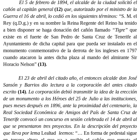
El 5 de febrero de 1894, el alcalde de la ciudad solicitó el
cañón al capitán general
(12)
que, autorizado por el ministro de la
Guerra el 16 de abril, lo cedió en los siguientes términos:
“S. M. el
Rey (q.D.g.) y en su nombre la Reina Regente del Reino ha tenido
a bien disponer se haga donación del cañón llamado
“Tigre”
que
existe en el fuerte de San Pedro de Santa Cruz de Tenerife al
Ayuntamiento de dicha capital para que pueda ser instalado en el
monumento conmemorativo de la derrota de los ingleses en 1797
cuando atacaron la antes dicha plaza al mando del almirante Sir
Horacio Nelson”
(13)
.
El 23 de abril del citado año, el entonces alcalde don José
Sansón y Barrios dio lectura a la corporación del antes citado
escrito
(14)
. La corporación debió transmitir la idea de la erección
de un monumento a los Héroes del 25 de Julio a las instituciones,
pues meses después en 1896, ante la proximidad del centenario, la
Real Sociedad Económica de Amigos del País de Santa Cruz de
Tenerife convocó un concurso en sesión celebrada el 14 de abril al
que se presentaron tres proyectos. En la descripción del proyecto
que lleva por lema
Lealtad
leemos:
“… En forma de pedestal sigue
en tercera altura el que va a recibir el cañón que remata el