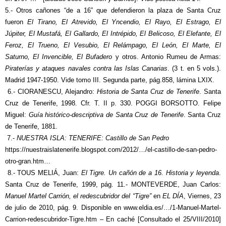
5.- Otros cañones “de a 16” que defendieron la plaza de Santa Cruz
fueron
El Tirano, El Atrevido, El Yncendio, El Rayo, El Estrago, El
Júpiter, El Mustafá, El Gallardo, El Intrépido, El Belicoso, El Elefante, El
Feroz, El Trueno, El Vesubio, El Relámpago, El León, El Marte, El
Saturno, El Invencible, El Bufadero
y otros. Antonio Rumeu de Armas:
Piraterías y ataques navales contra las Islas Canarias
. (3 t. en 5 vols.).
Madrid 1947-1950. Vide tomo III. Segunda parte, pág.858, lámina LXIX.
6.- CIORANESCU, Alejandro:
Historia de Santa Cruz de Tenerife
. Santa
Cruz de Tenerife, 1998. Cfr. T. II p. 330. POGGI BORSOTTO. Felipe
Miguel:
Guía histórico-descriptiva de Santa Cruz de Tenerife
. Santa Cruz
de Tenerife, 1881.
7.-
NUESTRA ISLA: TENERIFE: Castillo de San Pedro
https://nuestraislatenerife.blogspot.com/2012/…/el-castillo-de-san-pedro-
otro-gran.htm…
8.- TOUS MELIÁ, Juan:
El Tigre. Un cañón de a 16. Historia y leyenda
.
Santa Cruz de Tenerife, 1999, pág. 11.- MONTEVERDE, Juan Carlos:
Manuel Martel Carrión, el redescubridor del “Tigre”
en
EL DÍA
, Viernes, 23
de julio de 2010, pág. 9. Disponible en www.eldia.es/…/1-Manuel-Martel-
Carrion-redescubridor-Tigre.htm – En caché [Consultado el 25/VIII/2010]