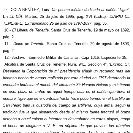
.
9.- COLA BENÍTEZ, Luis.
Un poema inédito dedicado al cañón “Tigre”
.
En
EL DÍA
, Martes, 25 de julio de 1995, pág. XVI (Extra).-
DIARIO DE
TENERIFE. Extraordinario 25 de julio de 1797-1897
, pág. 35.
10.-
El Liberal de Tenerife
. Santa Cruz de Tenerife, 19 de mayo de 1892,
pág. 2.
11.-.
Diario de Tenerife
. Santa Cruz de Tenerife, 29 de agosto de 1893,
pág. 2.
12.- Archivo Intermedio Militar de Canarias. Caja 1316, Expediente 35:
Alcaldía de Santa Cruz de Tenerife. Núm. 941. Sección 4ª.
“Excmo. Sr.
Deseando la Corporación de mi presidencia añadir un recuerdo mas del
honroso hecho de armas realizado por esta ciudad en 1797 derrotando la
escuadra británica al mando del almirante Sir Horacio Nelson y existiendo
en esta plaza un trofeo de aquel tiempo cual es el cañón que lleva el
nombre Tigre que se encontraba hasta hace poco tiempo en el Castillo de
San Pedro bajo la custodia del cuerpo de artillería, cuya arma, según la
tradición fue la que disparando desde el mismo fuerte fracturó el brazo
derecho a aquel coloso al intentar su desembarco en estas playas, tengo
el honor de dirigirme a V. E. en súplica de que previos los trámites
necesarios se digne gestionar la concesión de dicha arma a este