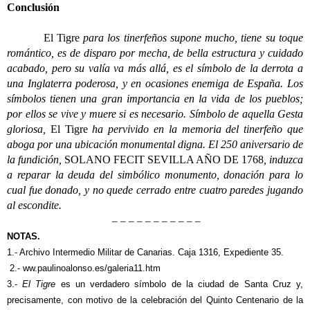
Conclusión
El Tigre
para los tinerfeños supone mucho, tiene su toque
romántico, es de disparo por mecha, de bella estructura y cuidado
acabado, pero su valía va más allá, es el símbolo de la derrota a
una Inglaterra poderosa, y en ocasiones enemiga de España. Los
símbolos tienen una gran importancia en la vida de los pueblos;
por ellos se vive y muere si es necesario. Símbolo de aquella Gesta
gloriosa,
El Tigre
ha pervivido en la memoria del tinerfeño que
aboga por una ubicación monumental digna. El 250 aniversario de
la fundición,
SOLANO FECIT SEVILLA AÑO DE 1768
, induzca
a reparar la deuda del simbólico monumento, donación para lo
cual fue donado, y no quede cerrado entre cuatro paredes jugando
al escondite.
– – – – – – – – – – –
NOTAS.
1.- Archivo Intermedio Militar de Canarias. Caja 1316, Expediente 35.
2.- ww.paulinoalonso.es/galeria11.htm
3.-
El Tigre
es un verdadero símbolo de la ciudad de Santa Cruz y,
precisamente, con motivo de la celebración del Quinto Centenario de la