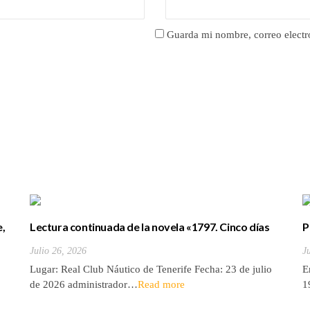
Guarda mi nombre, correo electr
e,
Lectura continuada de la novela «1797. Cinco días
P
de julio» de Luis Cola
b
Julio 26, 2026
J
Lugar: Real Club Náutico de Tenerife Fecha: 23 de julio
E
de 2026 administrador…
Read more
1