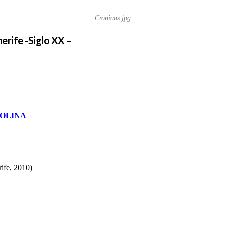
Cronicas.jpg
erife -Siglo XX –
MOLINA
ife, 2010)