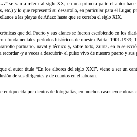
s…”
se van a referir al siglo XX, en una primera parte el autor hace 
cas, etc.) y lo que representó su desarrollo, en particular para el Lugar, 
stellanos a las playas de Añazo hasta que se cerraba el siglo XIX.
cas que del Puerto y sus afanes se fueron escribiendo en los diarios
 con fundamentales períodos históricos de nuestra Patria: 1901-1939
desarrollo portuario, naval y técnico y, sobre todo, Zurita, en la selecc
 recordar -y a veces a descubrir- el pulso vivo de nuestro puerto y sus 
l autor titula “En los albores del siglo XXI”, viene a ser un canto
usión de sus dirigentes y de cuantos en él laboran.
iquecida por cientos de fotografías, en muchos casos evocadoras de “
– – – – – – – – – – – – –