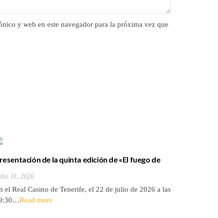
ónico y web en este navegador para la próxima vez que
«Libro de
de Canar
resentación de la quinta edición de «El fuego de
Julio 9, 20
las islas
ronce»
Autor: Jua
ulio 11, 2026
notas: Dan
n el Real Casino de Tenerife, el 22 de julio de 2026 a las
9:30…
Read more