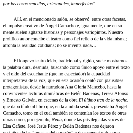
por las cosas sencillas, artesanales, imperfectas”.
Allí, en el mencionado salón, se observó, entre otras facetas,
el impulso creativo de Ángel Camacho e, igualmente, que en su
mente suelen agitarse historias y personajes variopintos. Nuestro
prolífico autor concibe el teatro como fiel reflejo de la vida misma;
afronta la realidad cotidiana; no se inventa nada…
El longevo teatro leído, tradicional y rígido, suele mostrarnos
la palabra dura, desnuda, buscando como único apoyo entre el texto
y el oído del escuchante (que no espectador) la capacidad
interpretativa de la voz, que en esta ocasión contó con plausibles
protagonistas, desde la narradora Ana Gloria Mancebo, hasta la
convincentes lecturas dramáticas de Belén Badenas, Teresa Afonso
y Ernesto Galván, en escenas de la obra
El último tren de la noche
,
que daba título al libro que, en la aludida sesión, presentaba Ángel
Camacho, tomo en el cual también se contenían los textos de otras
obras como, por ejemplo,
Nena
, donde las privilegiadas voces de
Elsa Cañete, José Jesús Pérez y Belén Badenas nos dejaron
vestigios de las “revistas del corazón” y de secuencias de corte