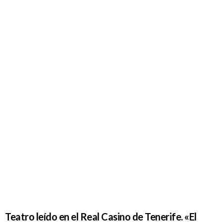
Teatro leído
en el Real
Casino de
Tenerife.
«El último
tren de la
noche» de
Ángel
Camacho
Teatro leído en el Real Casino de Tenerife. «El