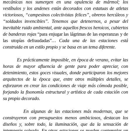
mecánicas nos sumergen en una opulencia de mármol; los
vestíbulos y los andenes están decorados con estatuas de atletas
victoriosos, “campesinos colectivistas felices”, obreros hercúleos y
“soldados invencibles”. Tenemos que detenernos, a pesar del
inevitable ruido ambiental, ante aquellos frescos heroicos, cubiertos
de banderas rojas
“para enjugar las lágrimas de las esperanzas y de
las utopías defraudadas”
… Cada una de las estaciones está
construida en un estilo propio y se basa en un tema diferente.
Es prácticamente imposible, en época de verano, evitar las
horas de mayor afluencia de gente para poder apreciar, con
detenimiento, estos goces visuales, donde participaron los mejores
arquitectos de la época que, entre otros múltiples detalles, se
esforzaron en crear las condiciones de viaje más cómoda posible,
forjando la fisonomía estructural y artística de cada estación con
su propio decorado.
En algunas de las estaciones más modernas, que se
construyeron con presupuestos menos ambiciosos, destacan los
diseños y, sobre todo, la iluminación, que da la sensación de
intemperie soleada. En otras estaciones se pueden contemplar un