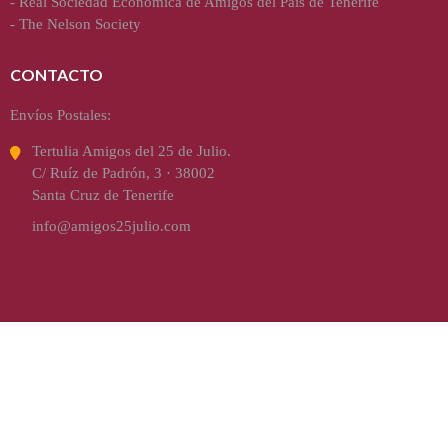
-
Real Sociedad Económica de Amigos del País de Tenerife
-
The Nelson Society
CONTACTO
Envíos Postales:
Tertulia Amigos del 25 de Julio.
C/ Ruíz de Padrón, 3 · 38002
Santa Cruz de Tenerife
info@amigos25julio.com