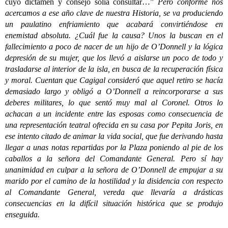
cuyo dictamen y consejo solía consultar…”
Pero conforme nos
acercamos a ese año clave de nuestra Historia, se va produciendo
un paulatino enfriamiento que acabará convirtiéndose en
enemistad absoluta. ¿Cuál fue la causa? Unos la buscan en el
fallecimiento a poco de nacer de un hijo de O’Donnell y la lógica
depresión de su mujer, que los llevó a aislarse un poco de todo y
trasladarse al interior de la isla, en busca de la recuperación física
y moral. Cuentan que Cagigal consideró que aquel retiro se hacía
demasiado largo y obligó a O’Donnell a reincorporarse a sus
deberes militares, lo que sentó muy mal al Coronel. Otros lo
achacan a un incidente entre las esposas como consecuencia de
una representación teatral ofrecida en su casa por Pepita Joris, en
ese intento citado de animar la vida social, que fue derivando hasta
llegar a unas notas repartidas por la Plaza poniendo al pie de los
caballos a la señora del Comandante General. Pero sí hay
unanimidad en culpar a la señora de O’Donnell de empujar a su
marido por el camino de la hostilidad y la disidencia con respecto
al Comandante General, vereda que llevaría a drásticas
consecuencias en la difícil situación histórica que se produjo
enseguida.