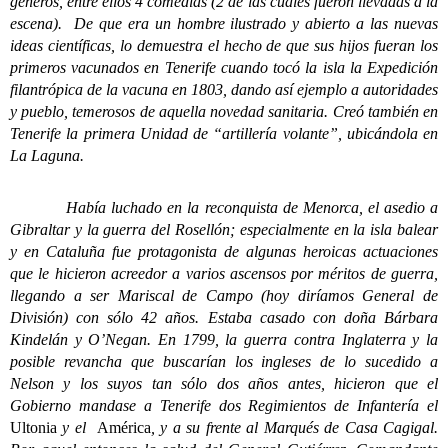
géneros, entre ellos 4 comedias (2 de las cuales fueron llevadas a la
escena). De que era un hombre ilustrado y abierto a las nuevas
ideas científicas, lo demuestra el hecho de que sus hijos fueran los
primeros vacunados en Tenerife cuando tocó la isla la Expedición
filantrópica de la vacuna en 1803, dando así ejemplo a autoridades
y pueblo, temerosos de aquella novedad sanitaria. Creó también en
Tenerife la primera Unidad de “artillería volante”, ubicándola en
La Laguna.
Había luchado en la reconquista de Menorca, el asedio a
Gibraltar y la guerra del Rosellón; especialmente en la isla balear
y en Cataluña fue protagonista de algunas heroicas actuaciones
que le hicieron acreedor a varios ascensos por méritos de guerra,
llegando a ser Mariscal de Campo (hoy diríamos General de
División) con sólo 42 años. Estaba casado con doña Bárbara
Kindelán y O’Negan. En 1799, la guerra contra Inglaterra y la
posible revancha que buscarían los ingleses de lo sucedido a
Nelson y los suyos tan sólo dos años antes, hicieron que el
Gobierno mandase a Tenerife dos Regimientos de Infantería el
Ultonia
y el
América
, y a su frente al Marqués de Casa Cagigal.