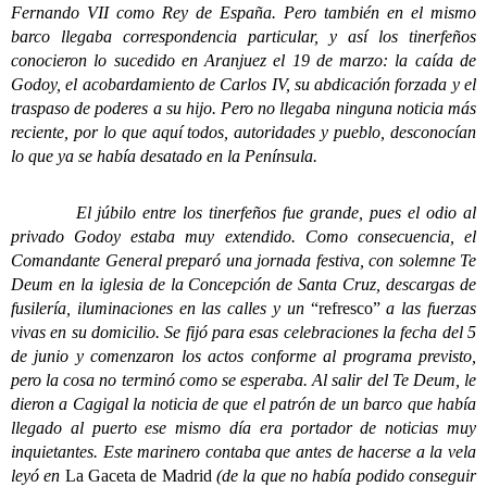
Fernando VII como Rey de España. Pero también en el mismo
barco llegaba correspondencia particular, y así los tinerfeños
conocieron lo sucedido en Aranjuez el 19 de marzo: la caída de
Godoy, el acobardamiento de Carlos IV, su abdicación forzada y el
traspaso de poderes a su hijo. Pero no llegaba ninguna noticia más
reciente, por lo que aquí todos, autoridades y pueblo, desconocían
lo que ya se había desatado en la Península.
El júbilo entre los tinerfeños fue grande, pues el odio al
privado Godoy estaba muy extendido. Como consecuencia, el
Comandante General preparó una jornada festiva, con solemne Te
Deum en la iglesia de la Concepción de Santa Cruz, descargas de
fusilería, iluminaciones en las calles y un
“refresco”
a las fuerzas
vivas en su domicilio. Se fijó para esas celebraciones la fecha del 5
de junio y comenzaron los actos conforme al programa previsto,
pero la cosa no terminó como se esperaba. Al salir del Te Deum, le
dieron a Cagigal la noticia de que el patrón de un barco que había
llegado al puerto ese mismo día era portador de noticias muy
inquietantes. Este marinero contaba que antes de hacerse a la vela
leyó en
La Gaceta de Madrid
(de la que no había podido conseguir