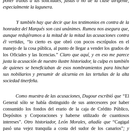
poner trabas a las solicitudes, justas o no de la clase dirigente,
especialmente la lagunera.
Y también hay que decir que los testimonios en contra de la
honradez del Marqués son casi unánimes. Rumeu nos asegura que,
aunque redujéramos a la mitad de la mitad las acusaciones contra
él vertidas,
“lo cierto es que obró con pocos escrúpulos en el
manejo de la cosa pública, al punto de llegar a vender los grados de
los Oficiales y las licencias.”
Claro que aquí, y en eso me parece
justa la acusación de nuestro ilustre historiador, la culpa es también
de quienes se beneficiaban de esos nombramientos para hinchar
sus nobiliarios y presumir de alcurnia en las tertulias de la alta
sociedad tinerfeña.
Como muestra de las acusaciones, Dugour escribió que “
El
General sólo se había distinguido de sus antecesores por haber
consumido los fondos del erario de la caja de Crédito Público,
Depósitos y Corporaciones y haberse utilizado de cuantiosos
intereses”.
Otro historiador, León Morales, añadía que
“Cagigal
pasó una vejez tranquila a costa del sudor de los canarios”
; y