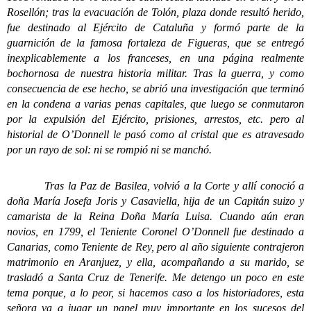
Rosellón; tras la evacuación de Tolón, plaza donde resultó herido,
fue destinado al Ejército de Cataluña y formó parte de la
guarnición de la famosa fortaleza de Figueras, que se entregó
inexplicablemente a los franceses, en una página realmente
bochornosa de nuestra historia militar. Tras la guerra, y como
consecuencia de ese hecho, se abrió una investigación que terminó
en la condena a varias penas capitales, que luego se conmutaron
por la expulsión del Ejército, prisiones, arrestos, etc. pero al
historial de O’Donnell le pasó como al cristal que es atravesado
por un rayo de sol: ni se rompió ni se manchó.
Tras la Paz de Basilea, volvió a la Corte y allí conoció a
doña María Josefa Joris y Casaviella, hija de un Capitán suizo y
camarista de la Reina Doña María Luisa. Cuando aún eran
novios, en 1799, el Teniente Coronel O’Donnell fue destinado a
Canarias, como Teniente de Rey, pero al año siguiente contrajeron
matrimonio en Aranjuez, y ella, acompañando a su marido, se
trasladó a Santa Cruz de Tenerife. Me detengo un poco en este
tema porque, a lo peor, si hacemos caso a los historiadores, esta
señora va a jugar un papel muy importante en los sucesos del