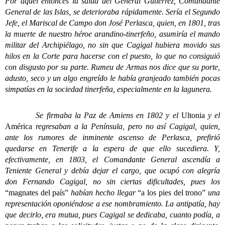
Por aquel entonces la salud del General Gutiérrez, Comandante
General de las Islas, se deterioraba rápidamente. Sería el Segundo
Jefe, el Mariscal de Campo don José Perlasca, quien, en 1801, tras
la muerte de nuestro héroe arandino-tinerfeño, asumiría el mando
militar del Archipiélago, no sin que Cagigal hubiera movido sus
hilos en la Corte para hacerse con el puesto, lo que no consiguió
con disgusto por su parte. Rumeu de Armas nos dice que su porte,
adusto, seco y un algo engreído le había granjeado también pocas
simpatías en la sociedad tinerfeña, especialmente en la lagunera.
Se firmaba la Paz de Amiens en 1802 y el
Ultonia
y el
América
regresaban a la Península, pero no así Cagigal, quien,
ante los rumores de inminente ascenso de Perlasca, prefirió
quedarse en Tenerife a la espera de que ello sucediera. Y,
efectivamente, en 1803, el Comandante General ascendía a
Teniente General y debía dejar el cargo, que ocupó con alegría
don Fernando Cagigal, no sin ciertas dificultades, pues los
“magnates del país”
habían hecho llegar
“a los pies del trono”
una
representación oponiéndose a ese nombramiento. La antipatía, hay
que decirlo, era mutua, pues Cagigal se dedicaba, cuanto podía, a