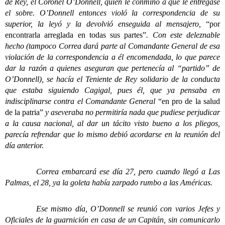
de Rey, el Coronel O’Donnell, quien le conminó a que le entregase
el sobre. O’Donnell entonces violó la correspondencia de su
superior, la leyó y la devolvió enseguida al mensajero,
“por
encontrarla arreglada en todas sus partes”
. Con este deleznable
hecho (tampoco Correa dará parte al Comandante General de esa
violación de la correspondencia a él encomendada, lo que parece
dar la razón a quienes aseguran que pertenecía al “partido” de
O’Donnell), se hacía el Teniente de Rey solidario de la conducta
que estaba siguiendo Cagigal, pues él, que ya pensaba en
indisciplinarse contra el Comandante General
“en pro de la salud
de la patria”
y aseveraba no permitiría nada que pudiese perjudicar
a la causa nacional, al dar un tácito visto bueno a los pliegos,
parecía refrendar que lo mismo debió acordarse en la reunión del
día anterior.
Correa embarcará ese día 27, pero cuando llegó a Las
Palmas, el 28, ya la goleta había zarpado rumbo a las Américas.
Ese mismo día, O’Donnell se reunió con varios Jefes y
Oficiales de la guarnición en casa de un Capitán, sin comunicarlo