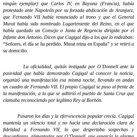
ningún ejemplar) que Carlos IV, en Bayona (Francia), había
protestado ante Napoleón por su forzada abdicación de Aranjuez,
que Fernando VII había renunciado al trono y que el General
Murat había sido nombrado Lugarteniente del Reino, en el que
había quedado un Consejo o Junta de Regencia dirigida por el
Infante don Antonio. Dicen que Cagigal dijo a los que lo rodeaban:
“Señores, el día se ha perdido. Murat reina en España”
y se retiró a
su domicilio.
La oficialidad, quizás instigada por O’Donnell ante la
pasividad que había demostrado Cagigal al conocer la noticia,
organizó una manifestación esa misma noche, llevando en andas
un cuadro de Fernando VII. El propio Cagigal se puso al frente de
la manifestación, a la que se adhirió el pueblo de Santa Cruz que
clamaba reconociendo por legítimo Rey al Borbón.
Pasaron los días y la efervescencia popular crecía. Cagigal
mantenía un silencio total y no hacía una declaración clara de
fidelidad a Fernando VII, lo que despertaba sospechas y
desconfianza, alimentadas por O’Donnell, que esparcía la alarma