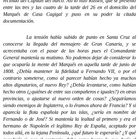
recibido del Capitán del barco. Así lo hizo Russell, que se presentó
entre las tres y las cuatro de la tarde del 26 en el domicilio del
Marqués de Casa Cagigal y puso en su poder la citada
documentación.
La tensión había subido de punto en Santa Cruz al
conocerse la llegada del mensajero de Gran Canaria, y se
acrecentaba con el pasar de las horas pues el Comandante
General mantenía su mutismo. No podemos dejar de considerar lo
que ocuparía la mente del Marqués en aquella tarde de junio de
1808. ¿Debía mantener la fidelidad a Fernando VII, o por el
contrario someterse, como al parecer habían hecho ya muchos
altos dignatarios, al nuevo Rey? ¿Debía levantarse, como habían
hecho otros (¿quiénes de entre sus compañeros e iguales?) en otras
provincias, o ajustarse al nuevo orden de cosas? ¿Seguiríamos
siendo enemigos de Inglaterra, o lo éramos ahora de Francia? Y si
aparecía la flota española por las islas, ¿sería en nombre de
Fernando o de José? Si mantenía la lealtad al primero y era el
hermano de Napoleón el legítimo Rey de España, aceptado por
todos allá, en la lejana Península, ¿qué futuro le esperaría? ¿Y qué