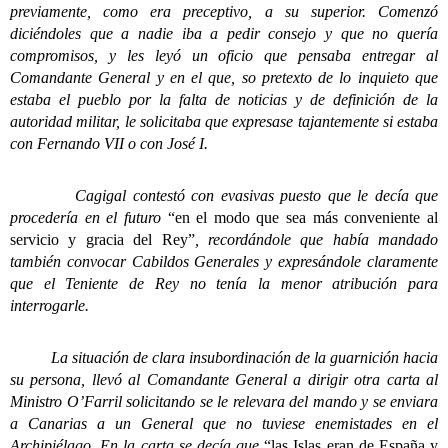
previamente, como era preceptivo, a su superior. Comenzó
diciéndoles que a nadie iba a pedir consejo y que no quería
compromisos, y les leyó un oficio que pensaba entregar al
Comandante General y en el que, so pretexto de lo inquieto que
estaba el pueblo por la falta de noticias y de definición de la
autoridad militar, le solicitaba que expresase tajantemente si estaba
con Fernando VII o con José I.
Cagigal contestó con evasivas puesto que le decía que
procedería en el futuro
“en el modo que sea más conveniente al
servicio y gracia del Rey”
, recordándole que había mandado
también convocar Cabildos Generales y expresándole claramente
que el Teniente de Rey no tenía la menor atribución para
interrogarle.
La situación de clara insubordinación de la guarnición hacia
su persona, llevó al Comandante General a dirigir otra carta al
Ministro O’Farril solicitando se le relevara del mando y se enviara
a Canarias a un General que no tuviese enemistades en el
Archipiélago. En la carta se decía que
“las Islas eran de España y