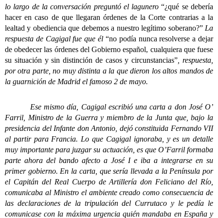
lo largo de la conversación preguntó el lagunero
“¿qué se debería
hacer en caso de que llegaran órdenes de la Corte contrarias a la
lealtad y obediencia que debemos a nuestro legítimo soberano?”
La
respuesta de Cagigal fue que él
“no podía nunca resolverse a dejar
de obedecer las órdenes del Gobierno español, cualquiera que fuese
su situación y sin distinción de casos y circunstancias”
, respuesta,
por otra parte, no muy distinta a la que dieron los altos mandos de
la guarnición de Madrid el famoso 2 de mayo.
Ese mismo día, Cagigal escribió una carta a don José O’
Farril, Ministro de la Guerra y miembro de la Junta que, bajo la
presidencia del Infante don Antonio, dejó constituida Fernando VII
al partir para Francia. Lo que Cagigal ignoraba, y es un detalle
muy importante para juzgar su actuación, es que O’Farril formaba
parte ahora del bando afecto a José I e iba a integrarse en su
primer gobierno. En la carta, que sería llevada a la Península por
el Capitán del Real Cuerpo de Artillería don Feliciano del Río,
comunicaba al Ministro el ambiente creado como consecuencia de
las declaraciones de la tripulación del Currutaco y le pedía le
comunicase con la máxima urgencia quién mandaba en España y