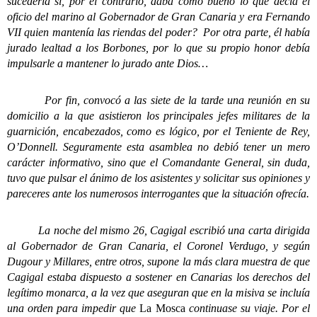
sucedería si, por el contrario, daba como bueno lo que decía el
oficio del marino al Gobernador de Gran Canaria y era Fernando
VII quien mantenía las riendas del poder? Por otra parte, él había
jurado lealtad a los Borbones, por lo que su propio honor debía
impulsarle a mantener lo jurado ante Dios…
Por fin, convocó a las siete de la tarde una reunión en su
domicilio a la que asistieron los principales jefes militares de la
guarnición, encabezados, como es lógico, por el Teniente de Rey,
O’Donnell. Seguramente esta asamblea no debió tener un mero
carácter informativo, sino que el Comandante General, sin duda,
tuvo que pulsar el ánimo de los asistentes y solicitar sus opiniones y
pareceres ante los numerosos interrogantes que la situación ofrecía.
La noche del mismo 26, Cagigal escribió una carta dirigida
al Gobernador de Gran Canaria, el Coronel Verdugo, y según
Dugour y Millares, entre otros, supone la más clara muestra de que
Cagigal estaba dispuesto a sostener en Canarias los derechos del
legítimo monarca, a la vez que aseguran que en la misiva se incluía
una orden para impedir que
La Mosca
continuase su viaje. Por el