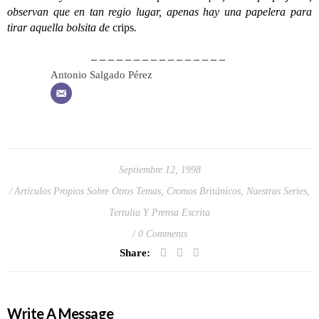
observan que en tan regio lugar, apenas hay una papelera para
tirar aquella bolsita de
crips
.
– – – – – – – – – – – – – – – –
Antonio Salgado Pérez
Septiembre 12, 1998
Artículos Propios Sobre Otros Temas
,
Cromos Británicos
,
Nuestras Series
,
Tertulia Y Prensa Escrita
0 Comments
Share:
Write A Message