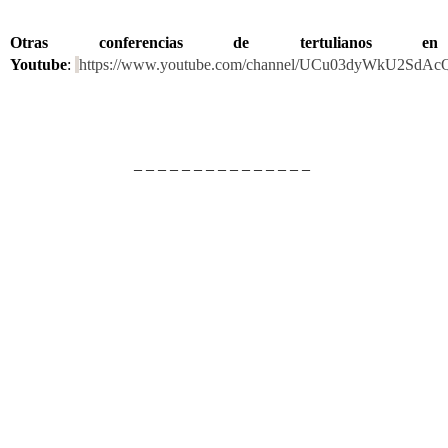
Otras conferencias de tertulianos en
Youtube
:
https://www.youtube.com/c
hannel/UCu03dyWkU2SdAc
– – – – – – – – – – – – – – –