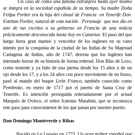
Un caso de cómo una familia extranjera hasta ayer mismo
se integra en la sociedad española de su tiempo. Su madre Doña
Felipa Porlier era la hija del cónsul de Francia en Tenerife Don
Esteban Porlier, natural de esta nación . Personaje que nos dio en
uno de sus escritos a su gobierno en Francia de una noticia
prácticamente desconocida hasta hoy en Canarias:
El paso del que
luego fuera gran marino y vencedor de los ingleses en su vano
intento por la conquista de la ciudad de las Indias de Su Majestad
Cartagena de Indias, año de 1747, derrota que los ingleses han
intentado borrar de su historia de forma reiterad. Don Blas de Lezo,
como teniente y ya falto de una pierna desde los 15 años y de un
ojo desde los 17, y a los 24 años con poco movimiento de un brazo,
pasó al mando del buque
León Franco
, también conocido como
Pembroke
, en enero de 1717 por el puerto de Santa Cruz de
Tenerife. Es intención perseguida reiteradamente por el actual
Marqués de Ovieco, el señor Antonio Marabini, que se reconozca
este paso para conocimienot de los que pasan por nuestro puerto.
Don Domingo Monteverde y Ribas
Nacido en La Laguna en 1773. Un gran militar español que