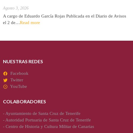
Agosto 3, 2026
A cargo de Eduardo García Rojas Publicada en el Diario de Avisos
el 2 de…
Read more
NUESTRAS REDES
Facebook
Twitter
YouTube
COLABORADORES
-
Ayuntamiento de Santa Cruz de Tenerife
-
Autoridad Portuaria de Santa Cruz de Tenerife
-
Centro de Historia y Cultura Militar de Canarias