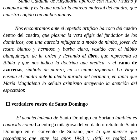
Santa Catalina de Alejandría aparece con rostro risueño y
complaciente y es la que realiza la entrega material del cuadro, que
muestra cogido con ambas manos.
Nos encontramos ante el repetido artificio barroco del
cuadro
dentro del cuadro
, que plasma la vera efigie del fundador de los
dominicos, con una aureola refulgente a modo de nimbo, joven de
rostro blanco y hermoso y barba clara, vestido con el hábito
blanquinegro de la orden y llevando
el libro
, que representa la
Biblia y que nos indica la doctrina que predica, y el
ramo de
azucenas
, símbolo de pureza, en su mano izquierda. La Virgen
enseña el cuadro ante la atenta mirada del hermano, en tanto que
María Magdalena lo señala asimismo atrayendo la atención del
espectador.
El verdadero rostro de Santo Domingo
El acontecimiento de
Santo Domingo en Soriano
también es
conocido como
La entrega milagrosa del verdadero retrato de Santo
Domingo en el convento de Soriano
, por lo que merece que
recordemos que entre los años 1943 y 1946 se realizó una