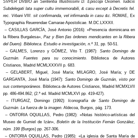
SVPER DVBIO an Sententia Illustrissimi D. Episcopi Oxomen. Iudicis
Subdelegati lata super cultu immemorabili, & casu except à Decretis fel.
rec. Vrbani VIII. sit confirmanda, vel infirmanda in casu &c
. ROMAE, Ex
Typographia Reuerendae Camarae Apostolicae. M.DC.LXXXII.
– CASILLAS GARCÍA, José Antonio (2016): «Presencia dominicana en
la Ribera Burgalesa»,
Paz y Bien (las órdenes mendicantes en la Ribera
del Duero)
.
Biblioteca. Estudio e investigación, n.º 31
, pp. 50-51.
– GALMES, Lorenzo y GÓMEZ, Vito T. (1987):
Santo Domingo de
Guzmán. Fuentes para su conocimiento
. Biblioteca de Autores
Cristianos, Madrid MCMLXXXVII p. 683.
– GELABERT, Miguel, José María; MILAGRO, José María; y DE
GARGANTA, José María (1947):
Santo Domingo de Guzmán, visto por
sus contemporáneos
. Biblioteca de Autores Cristianos, Madrid MCMXLVII
pp. 486-494.862; (2.ª ed. Madrid MCMLXVI pp. 419-427).
– ITURGAIZ, Domingo (1992):
Iconografía de Santo Domingo de
Guzmán. La fuerza de la imagen
. Aldecoa, Burgos, pág. 173.
– ONTORIA OQUILLAS, Pedro (1982): «Notas histórico-artísticas del
Museo de Gumiel de Izán»,
Boletín de la Institución Fernán González,
núm. 199
(Burgos) pp. 267-306.
– ONTORIA OQUILLAS, Pedro (1985): «La iglesia de Santa María de