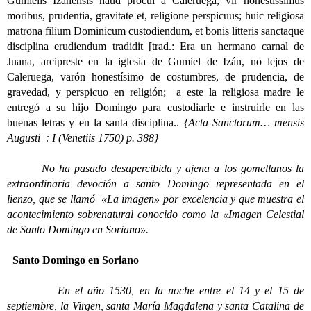
Gumielis Izanensis haud procul a Caleruega, vir honestissimus
moribus, prudentia, gravitate et, religione perspicuus; huic religiosa
matrona filium Dominicum custodiendum, et bonis litteris sanctaque
disciplina erudiendum tradidit [trad.: Era un hermano carnal de
Juana, arcipreste en la iglesia de Gumiel de Izán, no lejos de
Caleruega, varón honestísimo de costumbres, de prudencia, de
gravedad, y perspicuo en religión; a este la religiosa madre le
entregó a su hijo Domingo para custodiarle e instruirle en las
buenas letras y en la santa disciplina..
{Acta Sanctorum… mensis
Augusti : I (Venetiis 1750) p. 388}
No ha pasado desapercibida y ajena a los gomellanos la
extraordinaria devoción a santo Domingo representada en el
lienzo, que se llamó «La imagen» por excelencia y que muestra el
acontecimiento sobrenatural conocido como la «Imagen Celestial
de Santo Domingo en Soriano».
Santo Domingo en Soriano
En el año 1530, en la noche entre el 14 y el 15 de
septiembre, la Virgen, santa María Magdalena y santa Catalina de