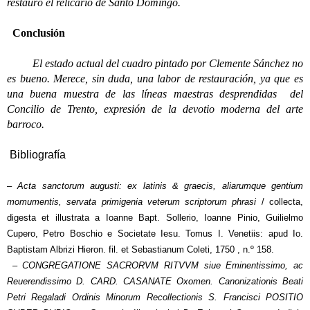
restauró el relicario de Santo Domingo.
Conclusión
El estado actual del cuadro pintado por Clemente Sánchez no
es bueno. Merece, sin duda, una labor de restauración, ya que es
una buena muestra de las líneas maestras desprendidas del
Concilio de Trento, expresión de la devotio moderna del arte
barroco.
Bibliografía
–
Acta sanctorum augusti: ex latinis & graecis, aliarumque gentium
momumentis, servata primigenia veterum scriptorum phrasi
/ collecta,
digesta et illustrata a Ioanne Bapt. Sollerio, Ioanne Pinio, Guilielmo
Cupero, Petro Boschio e Societate Iesu. Tomus I. Venetiis: apud Io.
Baptistam Albrizi Hieron. fil. et Sebastianum Coleti, 1750 , n.º 158.
–
CONGREGATIONE SACRORVM RITVVM siue Eminentissimo, ac
Reuerendissimo D. CARD. CASANATE Oxomen. Canonizationis Beati
Petri Regaladi Ordinis Minorum Recollectionis S. Francisci POSITIO