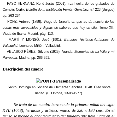
– PAYO HERNANZ, René Jesús (2001): «La huella de los grabados de
Cornelis Cort»,
Boletín de la Institución Fernán González
n.º 223 (Burgos)
pp. 263-264.
– PONZ, Antonio (1788):
Viage de España en que se da noticia de las
cosas más apreciables y dignas de saberse que hay en ella
. Tomo XII,
Viuda de Ibarra, Madrid, pág. 113.
– MARTÍ Y MONSÓ, José (1901):
Estudios Histórico-Artísticos de
Valladolid
. Leonardo Miñón, Valladolid.
– VELASCO PÉREZ, Silverio (1925): Aranda.
Memorias de mi Villa y mi
Parroquia.
Madrid, pp. 286-291.
Descripción del cuadro
Santo Domingo en Soriano de Clemente Sánchez, 1648. Öleo sobre
lienzo. (P. Ontoria, 13-08-1977)
Se trata de un cuadro barroco de la primera mitad del siglo
XVII (1648), hermoso y artístico marco de 220 x 180 cms. En el
lienzo se recoge el acontecimiento del milagro que tuvo lugar en el