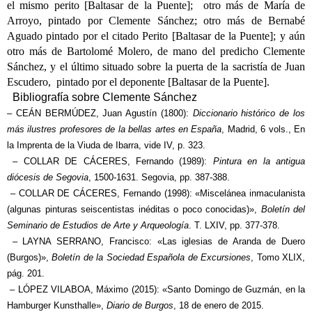
el mismo perito [Baltasar de la Puente]; otro más de María de
Arroyo, pintado por Clemente Sánchez; otro más de Bernabé
Aguado pintado por el citado Perito [Baltasar de la Puente]; y aún
otro más de Bartolomé Molero, de mano del predicho Clemente
Sánchez, y el último situado sobre la puerta de la sacristía de Juan
Escudero, pintado por el deponente [Baltasar de la Puente].
Bibliografía sobre Clemente Sánchez
– CEÁN BERMÚDEZ, Juan Agustín (1800):
Diccionario histórico de los
más ilustres profesores de la bellas artes en España
, Madrid, 6 vols., En
la Imprenta de la Viuda de Ibarra, vide IV, p. 323.
– COLLAR DE CÁCERES, Fernando (1989):
Pintura en la antigua
diócesis de Segovia
, 1500-1631. Segovia, pp. 387-388.
– COLLAR DE CÁCERES, Fernando (1998): «Miscelánea inmaculanista
(algunas pinturas seiscentistas inéditas o poco conocidas)»,
Boletín del
Seminario de Estudios de Arte y Arqueología
. T. LXIV, pp. 377-378.
– LAYNA SERRANO, Francisco: «Las iglesias de Aranda de Duero
(Burgos)»,
Boletín de la Sociedad Española de Excursiones
, Tomo XLIX,
pág. 201.
– LÓPEZ VILABOA, Máximo (2015): «Santo Domingo de Guzmán, en la
Hamburger Kunsthalle»,
Diario de Burgos
, 18 de enero de 2015.