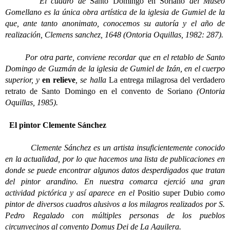
El cuadro de
Santo Domingo en Soriano
del Museo
Gomellano es la única obra artística de la iglesia de Gumiel de la
que, ante tanto anonimato, conocemos su autoría y el año de
realización, Clemens sanchez, 1648 (Ontoria Oquillas, 1982: 287).
Por otra parte, conviene recordar que en el retablo de Santo
Domingo de Guzmán de la iglesia de Gumiel de Izán, en el cuerpo
superior, y
en relieve
, se halla
La entrega milagrosa del verdadero
retrato de Santo Domingo en el convento de Soriano
(Ontoria
Oquillas, 1985).
El pintor Clemente Sánchez
Clemente Sánchez es un artista insuficientemente conocido
en la actualidad, por lo que hacemos una lista de publicaciones en
donde se puede encontrar algunos datos desperdigados que tratan
del pintor arandino. En nuestra comarca ejerció una gran
actividad pictórica y así aparece en el
Positio super Dubio
como
pintor de diversos cuadros alusivos a los milagros realizados por S.
Pedro Regalado con múltiples personas de los pueblos
circunvecinos al convento Domus Dei de La Aguilera.