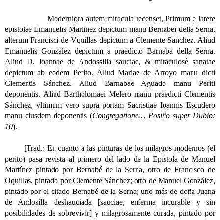
Moderniora autem miracula recenset, Primum e latere
epistolae Emanuelis Martinez depictum manu Bernabei della Serna,
alterum Francisci de Vquillas depictum a Clemente Sanchez. Aliud
Emanuelis Gonzalez depictum a praedicto Barnaba della Serna.
Aliud D. loannae de Andossilla sauciae, & miraculosè sanatae
depictum ab eodem Perito. Aliud Mariae de Arroyo manu dicti
Clementis Sánchez. Aliud Barnabae Aguado manu Periti
deponentis. Aliud Bartholomaei Melero manu praedicti Clementis
Sánchez, vltimum vero supra portam Sacristiae Ioannis Escudero
manu eiusdem deponentis (
Congregatione… Positio super Dubio:
10
).
[Trad.: En cuanto a las pinturas de los milagros modernos (el
perito) pasa revista al primero del lado de la Epístola de Manuel
Martínez pintado por Bernabé de la Serna, otro de Francisco de
Oquillas, pintado por Clemente Sánchez; otro de Manuel González,
pintado por el citado Bernabé de la Serna; uno más de doña Juana
de Andosilla deshauciada [sauciae, enferma incurable y sin
posibilidades de sobrevivir] y milagrosamente curada, pintado por