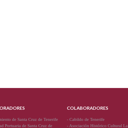
ORADORES
COLABORADORES
iento de Santa Cruz de Tenerife
-
Cabildo de Tenerife
ad Portuaria de Santa Cruz de
-
Asociación Histórico Cultural La