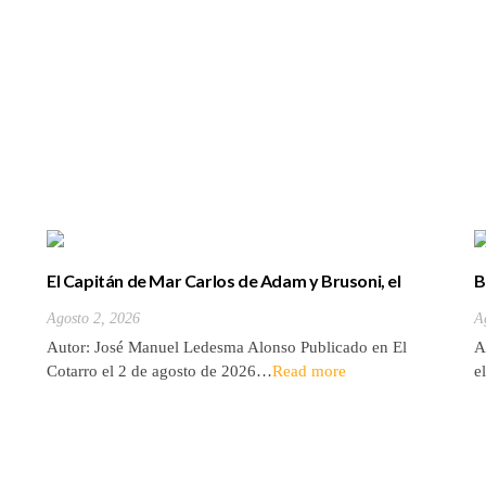
El Capitán de Mar Carlos de Adam y Brusoni, el
B
único tinerfeño que departió con Horacio Nelson.
(
Agosto 2, 2026
A
Autor: José Manuel Ledesma Alonso Publicado en El
A
Cotarro el 2 de agosto de 2026…
Read more
e