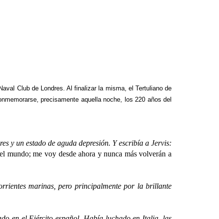
Naval Club de Londres. Al finalizar la misma, el Tertuliano de
 conmemorarse, precisamente aquella noche, los 220 años del
 y un estado de aguda depresión. Y escribía a Jervis:
a el mundo; me voy desde ahora y nunca más volverán a
entes marinas, pero principalmente por la brillante
en el Ejército español. Había luchado en Italia, las