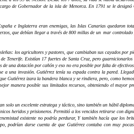
 cargo de Gobernador de la isla de Menorca. En 1791 se le designó
e Inglaterra eran enemigas, las Islas Canarias quedaron totalm
uerzos, que debían llegar a través de 800 millas de un mar controlado 
ñas: los agricultores y pastores, que cambiaban sus cayados por pic
 de Tenerife. Existían 17 fuertes de Santa Cruz, pero guarnicionarlos
s de una dotación por cañón y eso no era posible por falta de efectiv
rse a una invasión. Gutiérrez tenía su espada contra la pared. Lleg
 que Gutiérrez izara la bandera blanca y se rindiera, pero, como hemos
mejor manera posible sus limitados recursos, obteniendo el mayor pro
olo un excelente estratega y táctico, sino también un hábil diplomá
nicos heridos y prisioneros. Permitió a los vencidos retirarse con dign
enemistad existente no podría perdurar, Y también hacía que los br
mpo, podrían darse cuenta de que Gutiérrez contaba con muy pocas r