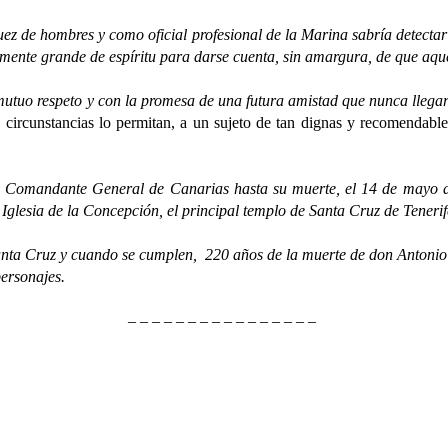
 hombres y como oficial profesional de la Marina sabría detectar la
emente grande de espíritu para darse cuenta, sin amargura, de que aque
 respeto y con la promesa de una futura amistad que nunca llegaría 
s circunstancias lo permitan, a un sujeto de tan dignas y recomendabl
ndante General de Canarias hasta su muerte, el 14 de mayo de 1
a Iglesia de la Concepción, el principal templo de Santa Cruz de Tenerif
 Cruz y cuando se cumplen, 220 años de la muerte de don Antonio Gu
ersonajes.
– – – – – – – – – – – – – – – –