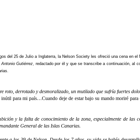
os del 25 de Julio a Inglaterra, la Nelson Society les ofreció una cena en el 
 Antonio Gutiérrez
, redactado por él y que se transcribe a continuación, al
rias.
 derrotado y desmoralizado, un mutilado que sufría fuertes dolores
 inútil para mi país…Cuando deje de estar bajo su mando moriré par
 la falta de conocimiento de la zona, especialmente de las corri
mandante General de las Islas Canarias.
 los 39 de Nelson. Desde los 7 años, su vida se había desarrollado 