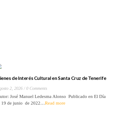
ienes de Interés Cultural en Santa Cruz de Tenerife
La batall
20) Hacienda de Las Palmas de Anaga
y que Lo
gosto 2, 2026
0 Comments
Julio 27, 2
utor: José Manuel Ledesma Alonso Publicado en El Día
Autora: El
l 19 de junio de 2022…
Read more
de 2026* 