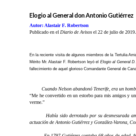
Elogio al General don Antonio Gutiérrez
Autor: Alastair F. Robertson
Publicado en el
Diario de Avisos
el 22 de julio de 2019.
En la reciente visita de algunos miembros de la Tertulia Amig
Mérito Mr. Alastair F. Robertson leyó el
Elogio al General D.
fallecimiento de aquel glorioso Comandante General de Cana
Cuando Nelson abandonó Tenerife, era un hombre roto,
“Me he convertido en un estorbo para mis amigos y un
verme.”
Había sido derrotado por su desmesurada ambición y
actuación de Antonio Gutiérrez y González-Varona, Co
En 1797 Gutiérrez contaba 68 años de edad, frente a