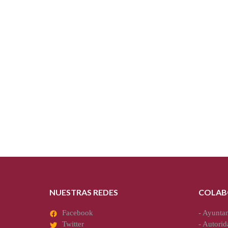
NUESTRAS REDES
COLAB
Facebook
-
Ayuntam
Twitter
-
Autorid