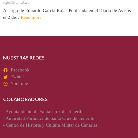
Agosto 3, 2026
A cargo de Eduardo García Rojas Publicada en el Diario de Avisos
el 2 de…
Read more
NUESTRAS REDES
Facebook
Twitter
YouTube
COLABORADORES
-
Ayuntamiento de Santa Cruz de Tenerife
-
Autoridad Portuaria de Santa Cruz de Tenerife
-
Centro de Historia y Cultura Militar de Canarias