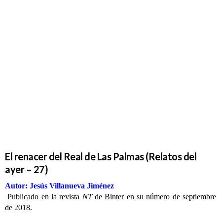
El renacer
del Real de
Las Palmas
(Relatos del
ayer – 27)
El renacer del Real de Las Palmas (Relatos del
ayer – 27)
Autor: Jesús Villanueva Jiménez
Publicado en la revista
NT
de Binter en su número de septiembre
de 2018.