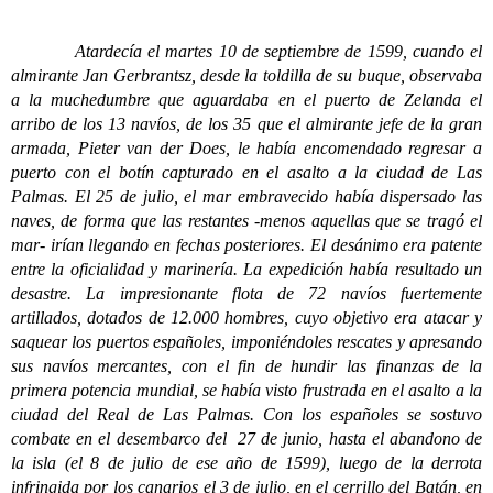
Atardecía el martes 10 de septiembre de 1599, cuando el
almirante Jan Gerbrantsz, desde la toldilla de su buque, observaba
a la muchedumbre que aguardaba en el puerto de Zelanda el
arribo de los 13 navíos, de los 35 que el almirante jefe de la gran
armada, Pieter van der Does, le había encomendado regresar a
puerto con el botín capturado en el asalto a la ciudad de Las
Palmas. El 25 de julio, el mar embravecido había dispersado las
naves, de forma que las restantes -menos aquellas que se tragó el
mar- irían llegando en fechas posteriores. El desánimo era patente
entre la oficialidad y marinería. La expedición había resultado un
desastre. La impresionante flota de 72 navíos fuertemente
artillados, dotados de 12.000 hombres, cuyo objetivo era atacar y
saquear los puertos españoles, imponiéndoles rescates y apresando
sus navíos mercantes, con el fin de hundir las finanzas de la
primera potencia mundial, se había visto frustrada en el asalto a la
ciudad del Real de Las Palmas. Con los españoles se sostuvo
combate en el desembarco del 27 de junio, hasta el abandono de
la isla (el 8 de julio de ese año de 1599), luego de la derrota
infringida por los canarios el 3 de julio, en el cerrillo del Batán, en