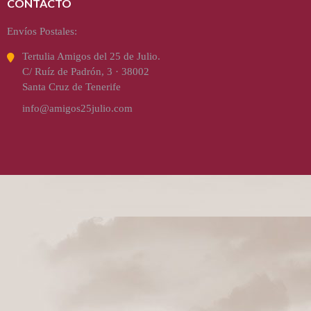
CONTACTO
Envíos Postales:
Tertulia Amigos del 25 de Julio.
C/ Ruíz de Padrón, 3 · 38002
Santa Cruz de Tenerife
info@amigos25julio.com