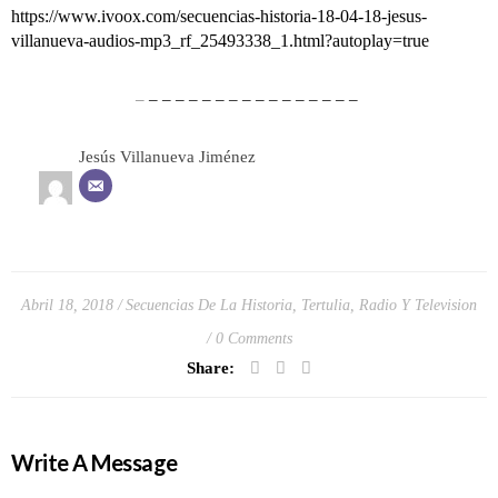
https://www.ivoox.com/secuencias-historia-18-04-18-jesus-
villanueva-audios-mp3_rf_25493338_1.html?autoplay=true
–
– – – – – – – – – – – – – – – –
Jesús Villanueva Jiménez
Abril 18, 2018
Secuencias De La Historia
,
Tertulia, Radio Y Television
0 Comments
Share:
Write A Message