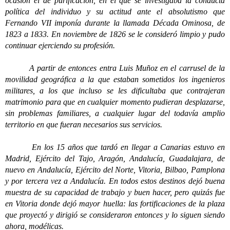
ocasión el de purificación, en el que se investigaba la conducta
política del individuo y su actitud ante el absolutismo que
Fernando VII imponía durante la llamada Década Ominosa, de
1823 a 1833. En noviembre de 1826 se le consideró limpio y pudo
continuar ejerciendo su profesión.
A partir de entonces entra Luis Muñoz en el carrusel de la
movilidad geográfica a la que estaban sometidos los ingenieros
militares, a los que incluso se les dificultaba que contrajeran
matrimonio para que en cualquier momento pudieran desplazarse,
sin problemas familiares, a cualquier lugar del todavía amplio
territorio en que fueran necesarios sus servicios.
En los 15 años que tardó en llegar a Canarias estuvo en
Madrid, Ejército del Tajo, Aragón, Andalucía, Guadalajara, de
nuevo en Andalucía, Ejército del Norte, Vitoria, Bilbao, Pamplona
y por tercera vez a Andalucía. En todos estos destinos dejó buena
muestra de su capacidad de trabajo y buen hacer, pero quizás fue
en Vitoria donde dejó mayor huella: las fortificaciones de la plaza
que proyectó y dirigió se consideraron entonces y lo siguen siendo
ahora, modélicas.