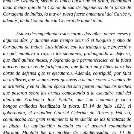
reino de Granada, siendo el único oficial de su arma, encargado
nada menos que de la Comandancia de Ingenieros de la plaza de
Cartagena de Indias, la mayor plaza fuerte antemural del Caribe y,
además, de la Comandancia General de aquel reino.
Estuvo desempeñando estos cargos dos años, nueve meses y
algunos días, y durante este tiempo ocurrió el bloqueo y sitio de
Cartagena de Indias. Luis Muñoz, con los trabajos que proyectó y
dirigió, mantuvo a raya a los sitiadores, prolongando la defensa,
que duró quince meses, y logrando que permaneciesen en la plaza
muchos operarios de fortificación, que fueron muy útiles para las
obras de defensa que se ejecutaron. Además, consiguió, por falta
de artilleros, que se prestasen gustosos a actuar como sirvientes de
la artillería, y en la última época del sitio fueron muchas las noches
que pasaron sobre las armas contestando a la escuadra sutil del
almirante Prudencio José Padilla, que con cuarenta y cinco
bongos artillados hostilizaba la plaza. El 14 de julio 1821, el
gobernador, el brigadier Gabriel Ceferino de Torres y Velasco,
comunicaba con gran sentimiento la rendición de las fortalezas de
la plaza. La capitulación pactada con el general colombiano
Mariano Montilla fue un modelo de caballerosidad. El 10 de