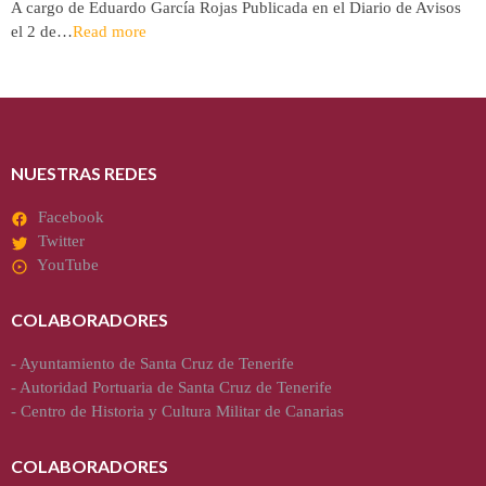
A cargo de Eduardo García Rojas Publicada en el Diario de Avisos
el 2 de…
Read more
NUESTRAS REDES
Facebook
Twitter
YouTube
COLABORADORES
-
Ayuntamiento de Santa Cruz de Tenerife
-
Autoridad Portuaria de Santa Cruz de Tenerife
-
Centro de Historia y Cultura Militar de Canarias
COLABORADORES