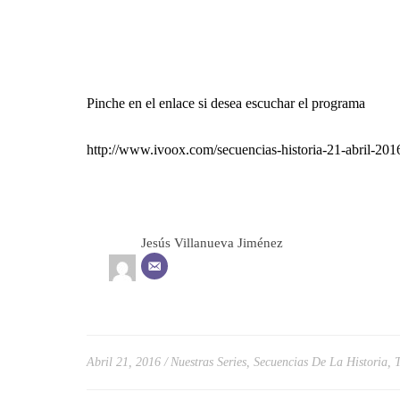
Pinche en el enlace si desea escuchar el programa
http://www.ivoox.com/secuencias-historia-21-abril-2
Jesús Villanueva Jiménez
Abril 21, 2016
Nuestras Series
,
Secuencias De La Historia
,
T