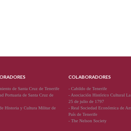
ORADORES
COLABORADORES
iento de Santa Cruz de Tenerife
-
Cabildo de Tenerife
ad Portuaria de Santa Cruz de
-
Asociación Histórico Cultural La
25 de julio de 1797
e Historia y Cultura Militar de
-
Real Sociedad Económica de Am
País de Tenerife
-
The Nelson Society