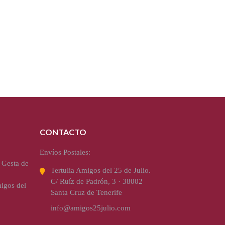
CONTACTO
Envíos Postales:
 Gesta de
Tertulia Amigos del 25 de Julio.
C/ Ruíz de Padrón, 3 · 38002
igos del
Santa Cruz de Tenerife
info@amigos25julio.com