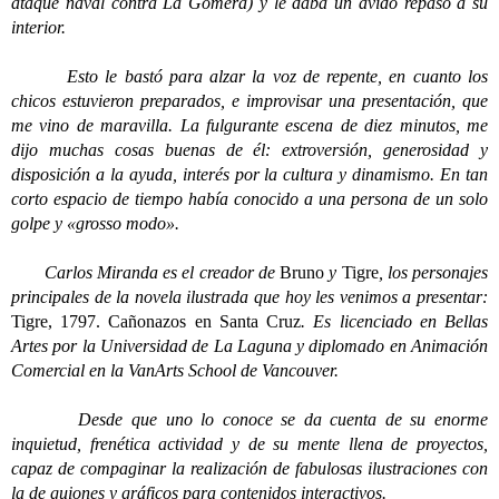
ataque naval contra La Gomera) y le daba un ávido repaso a su
interior.
Esto le bastó para alzar la voz de repente, en cuanto los
chicos estuvieron preparados, e improvisar una presentación, que
me vino de maravilla.
La fulgurante escena de diez minutos, me
dijo muchas cosas buenas de él: extroversión, generosidad y
disposición a la ayuda, interés por la cultura y dinamismo. En tan
corto espacio de tiempo había conocido a una persona de un solo
golpe y «grosso modo».
Carlos Miranda es el creador de
Bruno
y
Tigre
, los personajes
principales de la novela ilustrada que hoy les venimos a presentar:
Tigre, 1797. Cañonazos en Santa Cruz
.
Es licenciado en Bellas
Artes por la Universidad de La Laguna y diplomado en Animación
Comercial en la VanArts School de Vancouver.
Desde que uno lo conoce se da cuenta de su enorme
inquietud, frenética actividad y de su mente llena de proyectos,
capaz de compaginar la realización de fabulosas ilustraciones con
la de guiones y gráficos para contenidos interactivos.