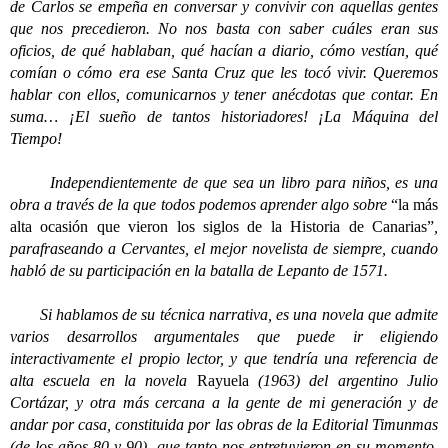
de Carlos se empeña en conversar y convivir con aquellas gentes
que nos precedieron. No nos basta con saber cuáles eran sus
oficios, de qué hablaban, qué hacían a diario, cómo vestían, qué
comían o cómo era ese Santa Cruz que les tocó vivir. Queremos
hablar con ellos, comunicarnos y tener anécdotas que contar. En
suma… ¡El sueño de tantos historiadores! ¡La Máquina del
Tiempo!
Independientemente de que sea un libro para niños, es una
obra a través de la que todos podemos aprender algo sobre
“la más
alta ocasión que vieron los siglos de la Historia de Canarias”
,
parafraseando a Cervantes, el mejor novelista de siempre, cuando
habló de su participación en la batalla de Lepanto de 1571.
Si hablamos de su técnica narrativa, es una novela que admite
varios desarrollos argumentales que puede ir eligiendo
interactivamente el propio lector, y que tendría una referencia de
alta escuela en la novela
Rayuela
(1963) del argentino Julio
Cortázar, y otra más cercana a la gente de mi generación y de
andar por casa, constituida por las obras de la Editorial Timunmas
(de los años 80 y 90), que tanto nos entretuvieron en su momento.