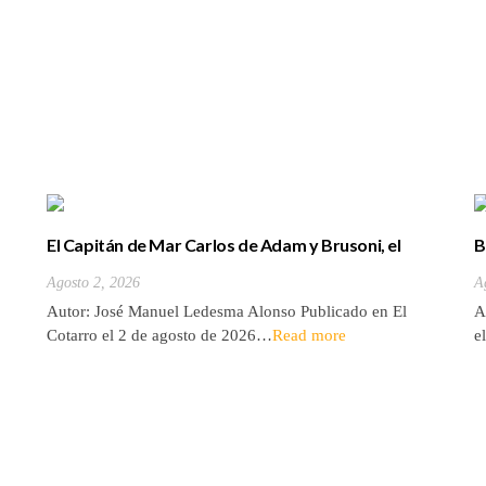
El Capitán de Mar Carlos de Adam y Brusoni, el
B
único tinerfeño que departió con Horacio Nelson.
(
Agosto 2, 2026
A
Autor: José Manuel Ledesma Alonso Publicado en El
A
Cotarro el 2 de agosto de 2026…
Read more
e