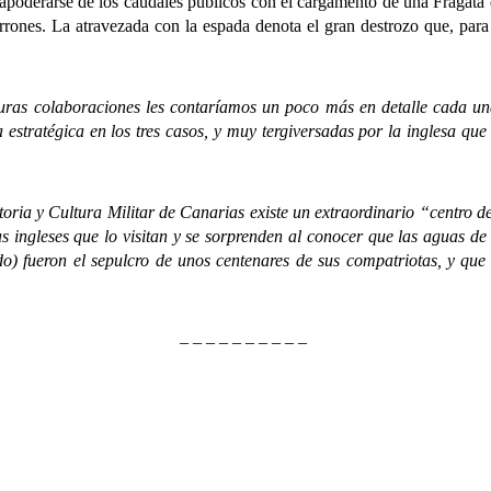
y apoderarse de los caudales públicos con el cargamento de una Fragat
borrones. La atravezada con la espada denota el gran destrozo que, pa
s colaboraciones les contaríamos un poco más en detalle cada una 
 estratégica en los tres casos, y muy tergiversadas por la inglesa que
y Cultura Militar de Canarias existe un extraordinario “centro de i
as ingleses que lo visitan y se sorprenden al conocer que las aguas d
ado) fueron el sepulcro de unos centenares de sus compatriotas, y qu
– – – – – – – – – –