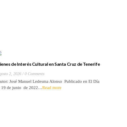
ienes de Interés Cultural en Santa Cruz de Tenerife
La batall
20) Hacienda de Las Palmas de Anaga
y que Lo
gosto 2, 2026
0 Comments
Julio 27, 2
utor: José Manuel Ledesma Alonso Publicado en El Día
Autora: El
l 19 de junio de 2022…
Read more
de 2026* 