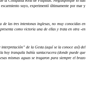
a de la Compañía Real de Filipinas. Negrasporque lo han
ra escarmiento suyo, experimentó últimamente por mar y
de las tres intentonas inglesas, no muy conocidas en
 presenta como victoria una de ellas y trata en otra -en
nterpretación” de la Gesta (aquí se la conoce así) del
e la hoy tranquila bahía santacrucera (donde puede que
e esas mismas aguas se tragaron para siempre el brazo