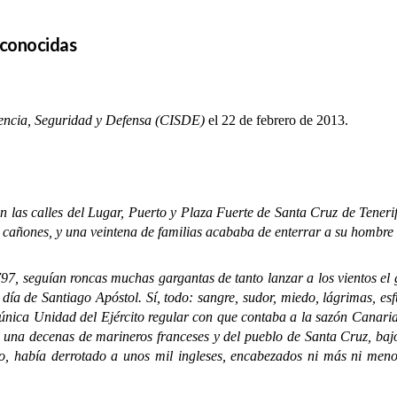
 conocidas
gencia, Seguridad y Defensa (CISDE)
el 22 de febrero de 2013.
en las calles del Lugar, Puerto y Plaza Fuerte de Santa Cruz de Teneri
e cañones, y una veintena de familias acababa de enterrar a su hombr
 seguían roncas muchas gargantas de tanto lanzar a los vientos el 
 día de Santiago Apóstol. Sí, todo: sangre, sudor, miedo, lágrimas, e
(la única Unidad del Ejército regular con que contaba a la sazón Canari
 de una decenas de marineros franceses y del pueblo de Santa Cruz, b
ro, había derrotado a unos mil ingleses, encabezados ni más ni men