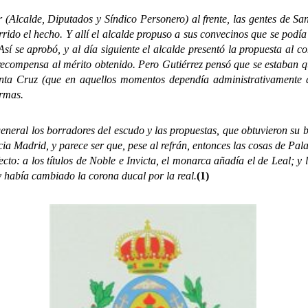
calde, Diputados y Síndico Personero) al frente, las gentes de Santa
rrido el hecho. Y allí el alcalde propuso a sus convecinos que se podía
sí se aprobó, y al día siguiente el alcalde presentó la propuesta al 
ecompensa al mérito obtenido. Pero Gutiérrez pensó que se estaban que
anta Cruz (que en aquellos momentos dependía administrativamente de
Armas.
l los borradores del escudo y las propuestas, que obtuvieron su be
acia Madrid, y parece ser que, pese al refrán, entonces las cosas de Pa
cto: a los títulos de Noble e Invicta, el monarca añadía el de Leal; y 
y había cambiado la corona ducal por la real.
(1)