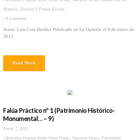
Historia
,
Tertulia Y Prensa Escrita
0 Comments
Autor: Luis Cola Benítez Publicado en La Opinión el 8 de enero de
2012.
Read More
Falúa Práctico nº 1 (Patrimonio Histórico-
Monumental… – 9)
Enero 7, 2012
Artículos Propios Sobre Otros Temas
,
Nuestras Series
,
Patrimonio