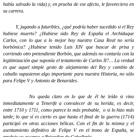
había salvado la vida) y, en prueba de ese afecto, le favoreciera en
su carrera.
Y, jugando a futuribles, ¿qué podría haber sucedido si el Rey
hubiese muerto? ¿Hubiese sido Rey de España el Archiduque
Carlos, con lo que a lo mejor hoy nuestra Casa Real no sería
borbónica? ¿Hubiese tenido Luis XIV que buscar de prisa y
corriendo otro pretendiente Borbón, que además no contaría con la
legitimización que suponía el testamento de Carlos II?… La verdad
es que aquel simple gesto de alejamiento del Rey y cambio de
caballo supusieron algo importante para nuestra Historia, no sólo
para Felipe V y Antonio de Benavides.
No queda claro en lo que de él he leído si vino
inmediatamente a Tenerife a convalecer de su herida, es decir,
entre 1710 y 1711, como parece lo más probable, o si lo hizo más
tarde; lo que sí es cierto es que hasta el final de la guerra (1714)
participó en otras acciones bélicas. Con el fin de la misma y el
asentamiento definitivo de Felipe V en el trono de España, se
produjo su ascenso a Brigadier de Caballería.