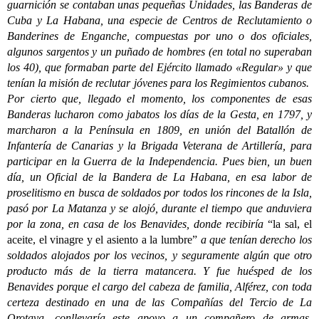
guarnición se contaban unas pequeñas Unidades, las Banderas de
Cuba y La Habana, una especie de Centros de Reclutamiento o
Banderines de Enganche, compuestas por uno o dos oficiales,
algunos sargentos y un puñado de hombres (en total no superaban
los 40), que formaban parte del Ejército llamado «Regular» y que
tenían la misión de reclutar jóvenes para los Regimientos cubanos.
Por cierto que, llegado el momento, los componentes de esas
Banderas lucharon como jabatos los días de la Gesta, en 1797, y
marcharon a la Península en 1809, en unión del Batallón de
Infantería de Canarias y la Brigada Veterana de Artillería, para
participar en la Guerra de la Independencia. Pues bien, un buen
día, un Oficial de la Bandera de La Habana, en esa labor de
proselitismo en busca de soldados por todos los rincones de la Isla,
pasó por La Matanza y se alojó, durante el tiempo que anduviera
por la zona, en casa de los Benavides, donde recibiría
“la sal, el
aceite, el vinagre y el asiento a la lumbre”
a que tenían derecho los
soldados alojados por los vecinos, y seguramente algún que otro
producto más de la tierra matancera. Y fue huésped de los
Benavides porque el cargo del cabeza de familia, Alférez, con toda
certeza destinado en una de las Compañías del Tercio de La
Orotava, conllevaría este apoyo a un compañero de armas.