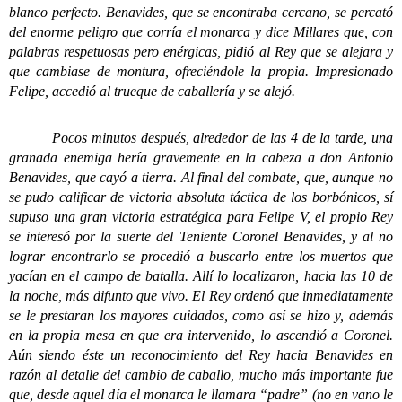
blanco perfecto. Benavides, que se encontraba cercano, se percató
del enorme peligro que corría el monarca y dice Millares que, con
palabras respetuosas pero enérgicas, pidió al Rey que se alejara y
que cambiase de montura, ofreciéndole la propia. Impresionado
Felipe, accedió al trueque de caballería y se alejó.
Pocos minutos después, alrededor de las 4 de la tarde, una
grana
da enemiga hería gravemente en la cabeza a don Antonio
Benavides, que cayó a tierra. Al final del combate, que, aunque no
se pudo calificar de victoria absoluta táctica de los borbónicos, sí
supuso una gran victoria estratégica para Felipe V, el propio Rey
se interesó por la suerte del Teniente Coronel Benavides, y al no
lograr encontrarlo se procedió a buscarlo entre los muertos que
yacían en el campo de batalla. Allí lo localizaron, hacia las 10 de
la noche, más difunto que vivo. El Rey ordenó que inmediatamente
se le prestaran los mayores cuidados, como así se hizo y, además
en la propia mesa en que era intervenido, lo ascendió a Coronel.
Aún siendo éste un reconocimiento del Rey hacia Benavides en
razón al detalle del cambio de caballo, mucho más importante fue
que, desde aquel día el monarca le llamara “padre” (no en vano le