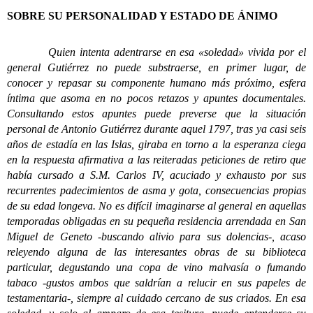
SOBRE SU PERSONALIDAD Y ESTADO DE ÁNIMO
Quien intenta adentrarse en esa «soledad» vivida por el
general Gutiérrez no puede substraerse, en primer lugar, de
conocer y repasar su componente humano más próximo, esfera
íntima que asoma en no pocos retazos y apuntes documentales.
Consultando estos apuntes puede preverse que la situación
personal de Antonio Gutiérrez durante aquel 1797, tras ya casi seis
años de estadía en las Islas, giraba en torno a la esperanza ciega
en la respuesta afirmativa a las reiteradas peticiones de retiro que
había cursado a S.M. Carlos IV, acuciado y exhausto por sus
recurrentes padecimientos de asma y gota, consecuencias propias
de su edad longeva. No es difícil imaginarse al general en aquellas
temporadas obligadas en su pequeña residencia arrendada en San
Miguel de Geneto -buscando alivio para sus dolencias-, acaso
releyendo alguna de las interesantes obras de su biblioteca
particular, degustando una copa de vino malvasía o fumando
tabaco -gustos ambos que saldrían a relucir en sus papeles de
testamentaria-, siempre al cuidado cercano de sus criados. En esa