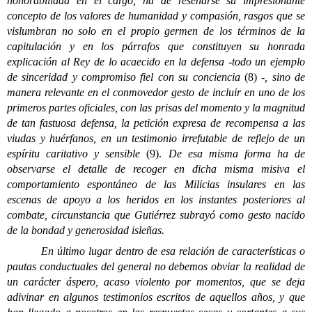
honorabilidad en el cargo, ha de reseñarse su impresionante
concepto de los valores de humanidad y compasión, rasgos que se
vislumbran no solo en el propio germen de los términos de la
capitulación y en los párrafos que constituyen su honrada
explicación al Rey de lo acaecido en la defensa -todo un ejemplo
de sinceridad y compromiso fiel con su conciencia
(8)
-, sino de
manera relevante en el conmovedor gesto de incluir en uno de los
primeros partes oficiales, con las prisas del momento y la magnitud
de tan fastuosa defensa, la petición expresa de recompensa a las
viudas y huérfanos, en un testimonio irrefutable de reflejo de un
espíritu caritativo y sensible
(9).
De esa misma forma ha de
observarse el detalle de recoger en dicha misma misiva el
comportamiento espontáneo de las Milicias insulares en las
escenas de apoyo a los heridos en los instantes posteriores al
combate, circunstancia que Gutiérrez subrayó como gesto nacido
de la bondad y generosidad isleñas.
En último lugar dentro de esa relación de características o
pautas conductuales del general no debemos obviar la realidad de
un carácter áspero, acaso violento por momentos, que se deja
adivinar en algunos testimonios escritos de aquellos años, y que