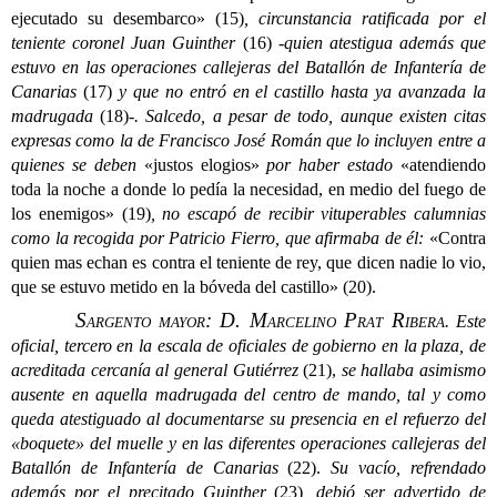
ejecutado su desembarco» (15)
, circunstancia ratificada por el
teniente coronel Juan Guinther
(16)
-quien atestigua además que
estuvo en las operaciones callejeras del Batallón de Infantería de
Canarias
(17)
y que no entró en el castillo hasta ya avanzada la
madrugada
(18)
-. Salcedo, a pesar de todo, aunque existen citas
expresas como la de Francisco José Román que lo incluyen entre a
quienes se deben
«justos elogios»
por haber estado
«atendiendo
toda la noche a donde lo pedía la necesidad, en medio del fuego de
los enemigos» (19)
, no escapó de recibir vituperables calumnias
como la recogida por Patricio Fierro, que afirmaba de él:
«Contra
quien mas echan es contra el teniente de rey, que dicen nadie lo vio,
que se estuvo metido en la bóveda del castillo» (20).
Sargento mayor: D. Marcelino Prat Ribera
.
Este
oficial, tercero en la escala de oficiales de gobierno en la plaza, de
acreditada cercanía al general Gutiérrez
(21),
se hallaba asimismo
ausente en aquella madrugada del centro de mando, tal y como
queda atestiguado al documentarse su presencia en el refuerzo del
«boquete» del muelle y en las diferentes operaciones callejeras del
Batallón de Infantería de Canarias
(22).
Su vacío, refrendado
además por el precitado Guinther
(23)
, debió ser advertido de