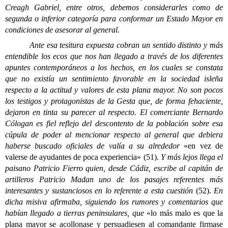
Creagh Gabriel, entre otros, debemos considerarles como de
segunda o inferior categoría para conformar un Estado Mayor en
condiciones de asesorar al general.
Ante esa tesitura expuesta cobran un sentido distinto y más
entendible los ecos que nos han llegado a través de los diferentes
apuntes contemporáneos a los hechos, en los cuales se constata
que no existía un sentimiento favorable en la sociedad isleña
respecto a la actitud y valores de esta plana mayor. No son pocos
los testigos y protagonistas de la Gesta que, de forma fehaciente,
dejaron en tinta su parecer al respecto. El comerciante Bernardo
Cólogan es fiel reflejo del descontento de la población sobre esa
cúpula de poder al mencionar respecto al general que debiera
haberse buscado oficiales de valía a su alrededor
«en vez de
valerse de ayudantes de poca experiencia» (51).
Y más lejos llega el
paisano Patricio Fierro quien, desde Cádiz, escribe al capitán de
artilleros Patricio Madan uno de los pasajes referentes más
interesantes y sustanciosos en lo referente a esta cuestión
(52).
En
dicha misiva afirmaba, siguiendo los rumores y comentarios que
habían llegado a tierras peninsulares, que
«lo más malo es que la
plana mayor se acollonase y persuadiesen al comandante firmase