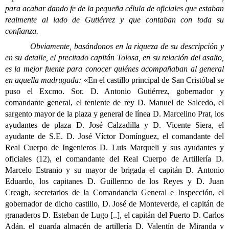
para acabar dando fe de la pequeña célula de oficiales que estaban
realmente al lado de Gutiérrez y que contaban con toda su
confianza.
Obviamente, basándonos en la riqueza de su descripción y
en su detalle, el precitado capitán Tolosa, en su relación del asalto,
es la mejor fuente para conocer quiénes acompañaban al general
en aquella madrugada:
«En el castillo principal de San Cristóbal se
puso el Excmo. Sor. D. Antonio Gutiérrez, gobernador y
comandante general, el teniente de rey D. Manuel de Salcedo, el
sargento mayor de la plaza y general de línea D. Marcelino Prat, los
ayudantes de plaza D. José Calzadilla y D. Vicente Siera, el
ayudante de S.E. D. José Víctor Domínguez, el comandante del
Real Cuerpo de Ingenieros D. Luis Marqueli y sus ayudantes y
oficiales (12), el comandante del Real Cuerpo de Artillería D.
Marcelo Estranio y su mayor de brigada el capitán D. Antonio
Eduardo, los capitanes D. Guillermo de los Reyes y D. Juan
Creagh, secretarios de
la Comandancia General e Inspección, el
gobernador de dicho castillo, D. José de Monteverde, el capitán de
granaderos D. Esteban de Lugo [..], el capitán del Puerto D. Carlos
Adán, el guarda almacén de artillería D. Valentín de Miranda y