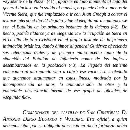
«ayudante de la Plaza» (41)
, aparece en todo momento al lado del
general -incluso en la salida al muelle-, no puede decirse menos de
Vicente Siera, que fue emplazado a ir con Juan Creagh a cortar el
avance interno el día 22 de julio y fue el elegido para comunicarse
con el Batallón en los primeros instantes de la defensa
(42).
De
hecho, podría tildarse ya de «legendaria» la irrupción de Siera en
el castillo de San Cristóbal en el propio instante de la primera
intimación británica, dando ánimos al general Gutiérrez ofreciendo
sus referencias reales y de primera mano acerca tanto de la
situación del Batallón de Infantería como de los ingleses
desembarcados en la población
(43).
La llegada del teniente
valenciano al alto mando vino a cubrir ese vacío, esa «soledad»
que queremos argumentar en estas líneas, motivada por la
incomparecencia de unos, la animadversión de otros y la
entendible observancia inerme de ese grupo de oficiales de
«segunda fila».
Comandante del castillo de San Cristóbal: D.
Antonio Diego Eduardo y Wadding
.
Este oficial, a quien
debemos citar por su obligada presencia en dicha fortaleza, debía