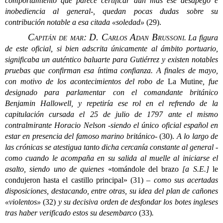
comportamiento que parece certificar aún más ese desapego e
inobediencia al general-, quedan pocas dudas sobre su
contribución notable a esa citada «soledad»
(29).
Capitán de mar: D. Carlos Adan Brussoni
.
La figura
de este oficial, si bien adscrita únicamente al ámbito portuario,
significaba un auténtico baluarte para Gutiérrez y existen notables
pruebas que confirman esa íntima confianza. A finales de mayo,
con motivo de los acontecimientos del robo de
La Mutine
, fue
designado para parlamentar con el comandante británico
Benjamin Hallowell, y repetiría ese rol en el refrendo de la
capitulación cursada el 25 de julio de 1797 ante el mismo
contralmirante Horacio Nelson -siendo el único oficial español en
estar en presencia del famoso marino británico-
(30).
A lo largo de
las crónicas se atestigua tanto dicha cercanía constante al general -
como cuando le acompaña en su salida al muelle al iniciarse el
asalto, siendo uno de quienes
«tomándole del brazo
[a S.E.]
le
condujeron hasta el castillo principal» (31)
– como sus acertadas
disposiciones, destacando, entre otras, su idea del plan de cañones
«violentos»
(32)
y su decisiva orden de desfondar los botes ingleses
tras haber verificado estos su desembarco
(33)
.