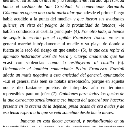
literatura: su salida al muelle y la subsiguiente retirada apresurada
hacia el castillo de San Cristóbal. El comerciante Bernardo
Cólogan recoge en una carta particular que
«desde el primer fuego
había acudido a la punta del muelle»
y que fueron sus ayudantes
quienes, en vista del peligro de la proximidad de lanchas,
«le
habían conducido al castillo principal» (4).
Por otro lado, si hemos
de seguir lo escrito por el capitán Francisco Tolosa,
«nuestro
general marchó intrépidamente al muelle y su playa de donde a
fuerza se le sacó del riesgo en que estaba» (5)
, lo que casi repite el
afamado historiador José de Viera y Clavijo añadiendo que fue
«casi con violencia»
como lo restituyeron al castillo
(6).
Únicamente el también comerciante Pedro Francisco Forstall
añade un matiz negativo a esta ansiedad del general, apuntando:
«En el general más bien se notaba irresolución, porque en aquella
noche dio bastantes pruebas de intrepidez aún en términos
reprensibles para un jefe» (7)
. Opiniones para todos los gustos de
la que extraemos sencillamente ese ímpetu del general por hacerse
presente en la escena de la defensa, presa acaso de esa avidez y de
esa tensa espera a la que se veía sometido desde hacía meses.
Inmerso en esta faceta personal, y profundizando en su