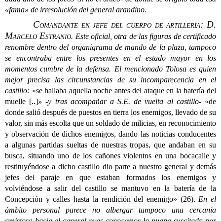
«fama» de irresolución del general arandino.
Comandante en jefe del cuerpo de artillería: D.
Marcelo Estranio
.
Este oficial, otra de las figuras de certificado
renombre dentro del organigrama de mando de la plaza, tampoco
se encontraba entre los presentes en el estado mayor en los
momentos cumbre de la defensa. El mencionado Tolosa es quien
mejor precisa las circunstancias de su incomparecencia en el
castillo:
«se hallaba aquella noche antes del ataque en la batería del
muelle [..]
» -y tras acompañar a S.E. de vuelta al castillo-
«de
donde salió después de puestos en tierra los enemigos, llevado de su
valor, sin más escolta que un soldado de milicias, en reconocimiento
y observación de dichos enemigos, dando las noticias conducentes
a algunas partidas sueltas de nuestras tropas, que andaban en su
busca, situando uno de los cañones violentos en una bocacalle y
restituyéndose a dicho castillo dio parte a nuestro general y demás
jefes del paraje en que estaban formados los enemigos y
volviéndose a salir del castillo se mantuvo en la batería de
la
Concepción
y calles hasta la rendición del enemigo» (26).
En el
ámbito personal parece no albergar tampoco una cercanía
amistosa hacia el general pues conocemos la pugna suscitada por