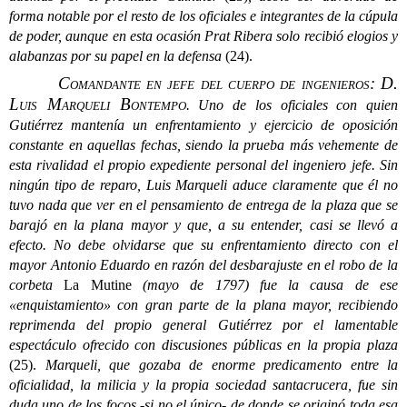
forma notable por el resto de los oficiales e integrantes de la cúpula
de poder, aunque en esta ocasión Prat Ribera solo recibió elogios y
alabanzas por su papel en la defensa
(24).
Comandante en jefe del cuerpo de ingenieros: D.
Luis Marqueli Bontempo
.
Uno de los oficiales con quien
Gutiérrez mantenía un enfrentamiento y ejercicio de oposición
constante en aquellas fechas, siendo la prueba más vehemente de
esta rivalidad el propio expediente personal del ingeniero jefe. Sin
ningún tipo de reparo, Luis Marqueli aduce claramente que él no
tuvo nada que ver en el pensamiento de entrega de la plaza que se
barajó en la plana mayor y que, a su entender, casi se llevó a
efecto. No debe olvidarse que su enfrentamiento directo con el
mayor Antonio Eduardo en razón del desbarajuste en el robo de la
corbeta
La Mutine
(mayo de 1797) fue la causa de ese
«enquistamiento» con gran parte de la plana mayor, recibiendo
reprimenda del propio general Gutiérrez por el lamentable
espectáculo ofrecido con discusiones públicas en la propia plaza
(25).
Marqueli, que gozaba de enorme predicamento entre la
oficialidad, la milicia y la propia sociedad santacrucera, fue sin
duda uno de los focos -si no el único- de donde se originó toda esa