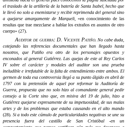
el traslado de la artillería de la batería de Santa Isabel, hecho que
le llevó no solo a enemistarse y recibir reprimenda del general sino
a quejarse amargamente de Marqueli,
«en conocimiento de las
resultas que trae mezclarse a hablar los extraños en asuntos de otro
cuerpo» (27).
Auditor de guerra: D. Vicente Patiño
.
No cabe duda,
cotejando las referencias documentales que han llegado hasta
nosotros, que Patiño era otro de los personajes opuestos y
enconados al general Gutiérrez. Las quejas de este al Rey Carlos
IV sobre el carácter y modales del auditor son una prueba
ineludible e irrefutable de la falta de entendimiento entre ambos. El
germen de toda esa controversia llegó a su punto álgido
en abril de
1797 con la pretensión de aquel por reformar la Auditoría de
Guerra, propuesta que no solo hizo al comandante general pedir
consejo a la Corte sino que, en misiva del 19 de julio, hizo a
Gutiérrez quejarse expresamente de su impetuosidad, de sus malas
artes y de los problemas que estaba causando en el alto mando
(28)
. Si a todo este cúmulo de particularidades negativas se une su
presencia fuera del castillo de San Cristóbal -en un