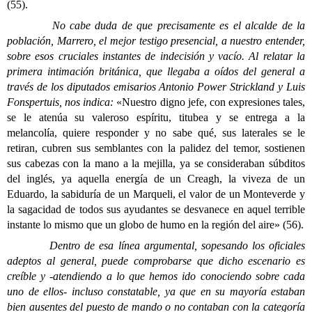
(55).
No cabe duda de que precisamente es el alcalde de la
población, Marr
ero, el mejor testigo presencial, a nuestro entender,
sobre esos cruciales instantes de indecisión y vacío. Al relatar la
primera intimación británica, que llegaba a oídos del general a
través de los diputados emisarios Antonio Power Strickland y Luis
Fonspertuis, nos indica:
«Nuestro digno jefe, con expresiones tales,
se le atenúa su valeroso espíritu, titubea y se entrega a la
melancolía, quiere responder y no sabe qué, sus laterales se le
retiran, cubren sus semblantes con la palidez del temor, sostienen
sus cabezas con la mano a la mejilla, ya se consideraban súbditos
del inglés, ya aquella energía de un Creagh, la viveza de un
Eduardo, la sabiduría de un Marqueli, el valor de un Monteverde y
la sagacidad de todos sus ayudantes se desvanece en aquel terrible
instante lo mismo que un globo de humo en la región del aire» (56).
Dentro de esa línea argumental, sopesando los oficiales
adeptos al general, puede comprobarse que dicho escenario es
creíble y -atendiendo a lo que hemos ido conociendo sobre cada
uno de ellos- incluso constatable, ya que en su mayoría estaban
bien ausentes del puesto de mando o no contaban con la categoría