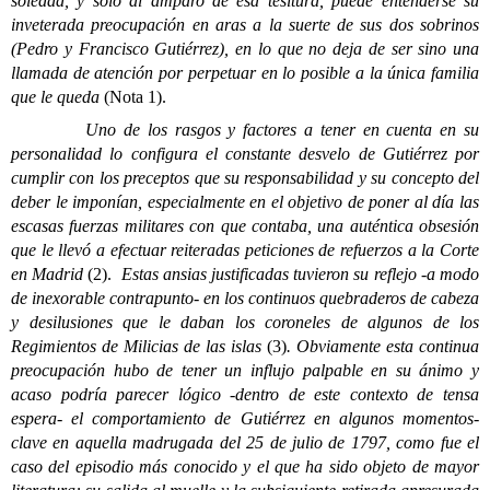
soledad, y solo al amparo de esa tesitura, puede entenderse su
inveterada preocupación en aras a la suerte de sus dos sobrinos
(Pedro y Francisco Gutiérrez), en lo que no deja de ser sino una
llamada de atención por perpetuar en lo posible a la única familia
que le queda
(Nota 1).
Uno de los rasgos y factores a tener en cuenta en su
personalidad lo configura el constante desvelo de Gutiérrez por
cumplir con los preceptos que su responsabilidad y su concepto del
deber le imponían, especialmente en el objetivo de poner al día las
escasas fuerzas militares con que contaba, una auténtica obsesión
que le llevó a efectuar reiteradas peticiones de refuerzos a la Corte
en Madrid
(2).
Estas ansias justificadas tuvieron su reflejo -a modo
de inexorable contrapunto- en los continuos quebraderos de cabeza
y desilusiones que le daban los coroneles de algunos de los
Regimientos de Milicias de las islas
(3)
. Obviamente esta continua
preocupación hubo de tener un influjo palpable en su ánimo y
acaso podría parecer lógico -dentro de este contexto de tensa
espera- el comportamiento de Gutiérrez en algunos momentos-
clave en aquella madrugada del 25 de julio de 1797, como fue el
caso del episodio más conocido y el que ha sido objeto de mayor