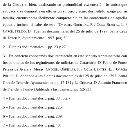
de la Gesta), si bien, analizando en profundidad esa cuestión, lo único que
subyace y se demuestra en ello es un sincero y acaso desmedido apego por su
familia, circunstancia fácilmente comprensible en las coordenadas de aquella
época e incluso, si cabe, de esta. [
Ontoria Oquillas, P. / Cola Benítez, L. /
García Pulido, D
.: Fuentes documentales del 25 de julio de 1797. Santa Cruz
de Tenerife; Ayuntamiento. 1997. pág. 50.
2 – Fuentes documentales
… pp. 23 y 27.
3 – En concreto conocemos documentación en este sentido recriminatorio con
los coroneles de los regimientos de milicias de Garachico -D. Pedro de Ponte
Peraza de Ayala y Mesa- [
Ontoria Oquillas, P. / Cola Benítez, L. / García
Pulido, D.
Addenda a las fuentes documentales del 25 de julio de 1797. Santa
Cruz de Tenerife; Ayuntamiento. pp. 17-18] y La Orotava -D. Antonio Francisco
de Franchi y Ponte- [Addenda a las fuentes… pp. 52-53].
4 – Fuentes documentales
… pág. 88 nota 7.
5 – Fuentes documentales
… pág. 225.
6 – Fuentes documentales
… pág. 289.
7 – Fuentes documentales
… pág. 40.