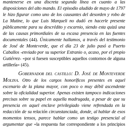
mantenerse en una discreta segunda línea en cuanto a las
disposiciones del alto mando. El episodio aludido de mayo de 1797
le hizo figurar como uno de los causantes del desorden y robo de
La Mutine
, lo que Luis Marqueli no dudó en hacerle presente
públicamente para su descrédito y escarnio, siendo esta quizá una
de las causas primordiales de su escasa presencia en las fuentes
documentales
(44).
Únicamente hallamos, a través del testimonio
de José de Monteverde, que el día 23 de julio pasó a Puerto
Caballos -enviado por su superior Estranio o, acaso, por el propio
Gutiérrez-
«por si fuesen susceptibles aquellos contornos de alguna
artillería» (45).
Gobernador del castillo: D. José de Monteverde
Molina
.
Otro de los cargos honoríficos presentes en aquel
escenario de la plana mayor, con poco o muy débil ascendente
sobre la oficialidad superior. Apenas existen tampoco indicaciones
precisas sobre su papel en aquella madrugada, a pesar de que su
presencia en aquel enclave privilegiado viene refrendada en la
redacción de su relación circunstanciada, donde, al hablar de esos
momentos tensos, parece hablar como un testigo presencial al
argumentar que
«la respuesta fue correspondiente a los principios