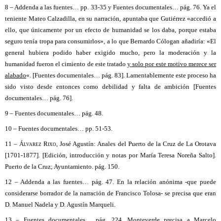
8 – Addenda a las fuentes
… pp. 33-35 y Fuentes documentales… pág. 76. Ya el
teniente Mateo Calzadilla, en su narración, apuntaba que Gutiérrez «accedió a
ello, que únicamente por un efecto de humanidad se los daba, porque estaba
seguro tenía tropa para consumirlos», a lo que Bernardo Cólogan añadiría: «El
general hubiera podido haber exigido mucho, pero la moderación y la
humanidad fueron el cimiento de este tratado
y solo por este motivo merece ser
alabado
«. [Fuentes documentales… pág. 83]. Lamentablemente este proceso ha
sido visto desde entonces como debilidad y falta de ambición [Fuentes
documentales… pág. 76].
9 – Fuentes documentales
… pág. 48.
10 – Fuentes documentales
… pp. 51-53.
11 – Álvarez Rixo
, José Agustín: Anales del Puerto de la Cruz de La Orotava
[1701-1877]. [Edición, introducción y notas por María Teresa Noreña Salto].
Puerto de la Cruz; Ayuntamiento. pág. 150.
12 – Addenda a las fuentes
… pág. 47. En la relación anónima -que puede
considerarse borrador de la narración de Francisco Tolosa- se precisa que eran
D. Manuel Nadela y D. Agustín Marqueli.
13 – Fuentes documentales
… pág. 224. Monteverde precisa a Marcelo