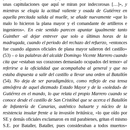
unas capitulaciones que aquí se miran por indecorosas […]»,
y
mientras se elogia la actitud valiente y osada de Gutiérrez en
aquella precitada salida al muelle, se añade nuevamente
«que lo
malo lo hicieron la plana mayor y el comandante de artilleros e
ingenieros»
. En este sentido parecen apuntar igualmente tanto
Guinther -al dejar entrever que solo a últimas horas de la
madrugada, cuando el periodo del rechazo del refuerzo,
«entonces
fue cuando algunos oficiales de plana mayor salieron del castillo»
(53)
– o las palabras del alcalde Domingo Vicente Marrero cuando
cita que
«estaban sus corazones demasiado ocupados del temor»
al
referirse a la oficialidad que acompañaba al general y que no
estaba dispuesta a salir del castillo a llevar una orden al Batallón
(54).
No deja de ser paradigmático, como reflejo de esa tensa
atmósfera de aquel diezmado Estado Mayor y de la «soledad» de
Gutiérrez en el mando, lo que relata el propio Marrero cuando se
conoce desde el castillo de San Cristóbal que se acerca el Batallón
de Infantería de Canarias, auténtico baluarte y núcleo de la
resistencia insular frente a la invasión británica,
«lo que oído por
SE y demás oficiales exclamaron en mil parabienes, gritan el mismo
S.E. por Bataller, Bataller, pues consideraban a todos muertos»