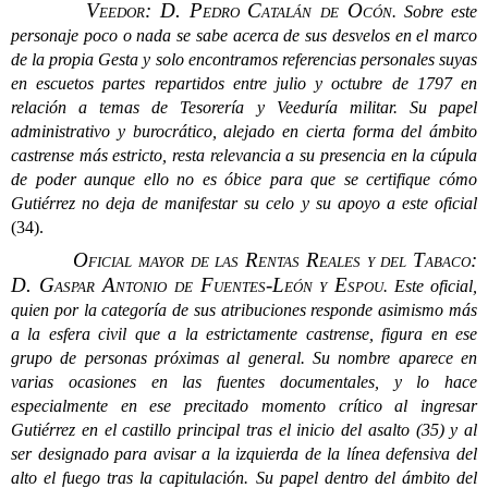
Veedor: D. Pedro Catalán de Ocón
.
Sobre este
personaje poco o nada se sabe acerca de sus desvelos en el marco
de la propia Gesta y solo encontramos referencias personales suyas
en escuetos partes repartidos entre julio y octubre de 1797 en
relación a temas de Tesorería y Veeduría militar. Su papel
administrativo y burocrático, alejado en cierta forma del ámbito
castrense más estricto, resta relevancia a su presencia en la cúpula
de poder aunque ello no es óbice para que se certifique cómo
Gutiérrez no deja de manifestar su celo y su apoyo a este oficial
(34).
Oficial mayor de las Rentas Reales y del Tabaco:
D. Gaspar Antonio de Fuentes-León y Espou
.
Este oficial,
quien por la categoría de sus atribuciones responde asimismo más
a la esfera civil que a la estrictamente castrense, figura en ese
grupo de personas próximas al general. Su nombre aparece en
varias ocasiones en las fuentes documentales, y lo hace
especialmente en ese precitado momento crítico al ingresar
Gutiérrez en el castillo principal tras el inicio del asalto
(35)
y al
ser designado para avisar a la izquierda de la línea defensiva del
alto el fuego tras la capitulación. Su papel dentro del ámbito del