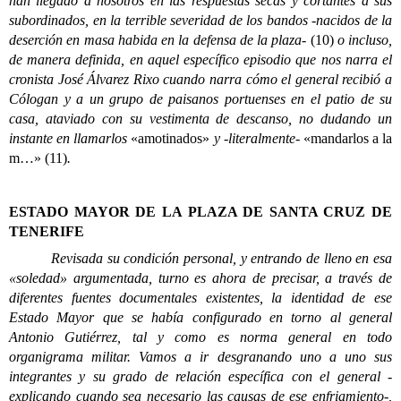
han llegado a nosotros en las respuestas secas y cortantes a sus
subordinados, en la terrible severidad de los bandos -nacidos de la
deserción en masa habida en la defensa de la plaza-
(10)
o incluso,
de manera definida, en aquel específico episodio que nos narra el
cronista José Álvarez Rixo cuando narra cómo el general recibió a
Cólogan y a un grupo de paisanos portuenses en el patio de su
casa, ataviado con su vestimenta de descanso, no dudando un
instante en llamarlos
«amotinados»
y -literalmente-
«mandarlos a la
m…» (11)
.
ESTADO MAYOR DE LA PLAZA DE SANTA CRUZ DE
TENERIFE
Revisada su condición personal, y entrando de lleno en esa
«soledad» argumentada, turno es ahora de precisar, a través de
diferentes fuentes documentales existentes, la identidad de ese
Estado Mayor que se había configurado en torno al general
Antonio Gutiérrez, tal y como es norma general en todo
organigrama militar. Vamos a ir desgranando uno a uno sus
integrantes y su grado de relación específica con el general -
explicando cuando sea necesario las causas de ese enfriamiento-,