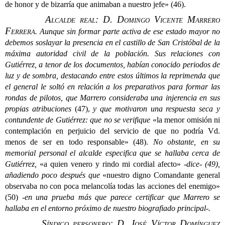
de honor y de bizarría que animaban a nuestro jefe» (46).
Alcalde real: D. Domingo Vicente Marrero
Ferrera
.
Aunque sin formar parte activa de ese estado mayor no
debemos soslayar la presencia en el castillo de San Cristóbal de la
máxima autoridad civil de la población. Sus relaciones con
Gutiérrez, a tenor de los documentos, habían conocido periodos de
luz y de sombra, destacando entre estos últimos la reprimenda que
el general le soltó en relación a los preparativos para formar las
rondas de pilotos, que Marrero consideraba una injerencia en sus
propias atribuciones
(47),
y que motivaron una respuesta seca y
contundente de Gutiérrez: que no se verifique
«la menor omisión ni
contemplación en perjuicio del servicio de que no podría Vd.
menos de ser en todo responsable» (48).
No obstante, en su
memorial personal el alcalde especifica que se hallaba cerca de
Gutiérrez,
«a quien venero y rindo mi cordial afecto»
-dice-
(49)
,
añadiendo poco después que
«
nuestro digno Comandante general
observaba no con poca melancolía todas las acciones del enemigo»
(50)
-en una prueba más que parece certificar que Marrero se
hallaba en el entorno próximo de nuestro biografiado principal-.
Síndico personero: D. José Víctor Domínguez