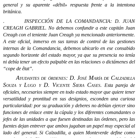
general y su aparente «débil» respuesta frente a la intentona
británica.
.
INSPECCIÓN DE LA COMANDANCIA:
D
.
JUAN
CREAGH GABRIEL
.
No debemos confundir a este capitán Juan
Creagh con el teniente Juan Creagh ya mencionado anteriormente.
A este oficial, inmerso en sus tareas de control de las gestiones
internas de la Comandancia, debemos ubicarlo en ese consabido
segundo horizonte del estado mayor, ya que su presencia no tenía
ni debía tener un efecto palpable en las relaciones o dictámenes del
“cope de êtat”.
Ayudantes de órdenes: D. José María de Calzadilla
Souza y Lugo y D. Vicente Siera Cases
.
Esta pareja de
oficiales, necesarios siempre en todo estado mayor que quiere tener
versatilidad y prontitud en sus designios, esconden una curiosa
particularidad: por su graduación y deberes no debían ejercer sino
funciones de enlace entre la cúpula y los diferentes comandantes o
jefes de las unidades a que fuesen destinadas las órdenes, pero las
fuentes dejan entrever que ambos jugaban un papel muy especial al
lado del general. Si Calzadilla, a quien Monteverde define como