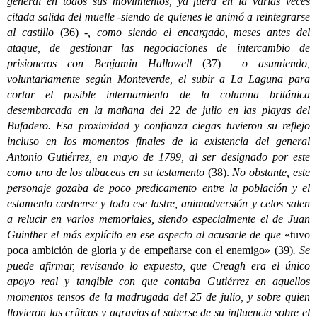
general en todos sus movimientos, ya fuera en la varias veces
citada salida del muelle -siendo de quienes le animó a reintegrarse
al castillo
(36)
-, como siendo el encargado, meses antes del
ataque, de gestionar las negociaciones de intercambio de
prisioneros con Benjamin Hallowell
(37)
o asumiendo,
voluntariamente según Monteverde, el subir a La Laguna para
cortar el posible internamiento de la columna británica
desembarcada en la mañana del 22 de julio en las playas del
Bufadero. Esa proximidad y confianza ciegas tuvieron su reflejo
incluso en los momentos finales de la existencia del general
Antonio Gutiérrez, en mayo de 1799, al ser designado por este
como uno de los albaceas en su testamento
(38).
No obstante, este
personaje gozaba de poco predicamento entre la población y el
estamento castrense y todo ese lastre, animadversión y celos salen
a relucir en varios memoriales, siendo especialmente el de Juan
Guinther el más explícito en ese aspecto al acusarle de que
«tuvo
poca ambición de gloria y de empeñarse con el enemigo»
(39)
. Se
puede afirmar, revisando lo expuesto, que Creagh era el único
apoyo real y tangible con que contaba Gutiérrez en aquellos
momentos tensos de la madrugada del 25 de julio, y sobre quien
llovieron las críticas y agravios al saberse de su influencia sobre el