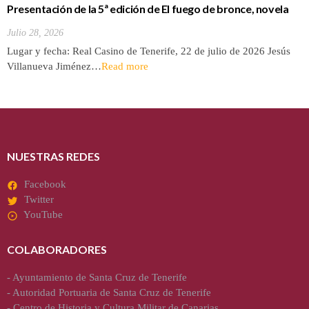
Presentación de la 5ª edición de El fuego de bronce, novela
de Jesús Villanueva
Julio 28, 2026
Lugar y fecha: Real Casino de Tenerife, 22 de julio de 2026 Jesús
Villanueva Jiménez…
Read more
NUESTRAS REDES
Facebook
Twitter
YouTube
COLABORADORES
-
Ayuntamiento de Santa Cruz de Tenerife
-
Autoridad Portuaria de Santa Cruz de Tenerife
-
Centro de Historia y Cultura Militar de Canarias