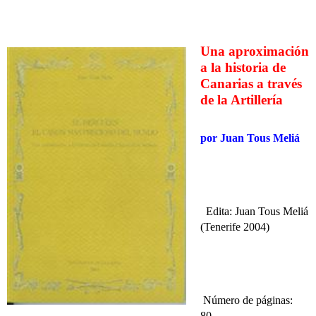
Una aproximación
a la historia de
Canarias a través
de la Artillería
p
or
Juan Tous Meliá
Edita: Juan Tous Meliá
(Tenerife 2004)
Número de páginas:
80