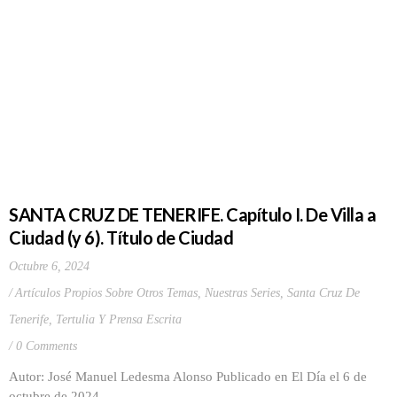
SANTA CRUZ DE TENERIFE. Capítulo I. De Villa a
Ciudad (y 6). Título de Ciudad
Octubre 6, 2024
Artículos Propios Sobre Otros Temas
,
Nuestras Series
,
Santa Cruz De
Tenerife
,
Tertulia Y Prensa Escrita
0 Comments
Autor: José Manuel Ledesma Alonso Publicado en El Día el 6 de
octubre de 2024