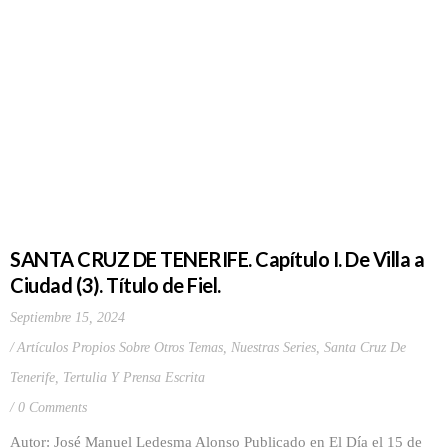
SANTA CRUZ DE TENERIFE. Capítulo I. De Villa a
Ciudad (3). Título de Fiel.
Septiembre 15, 2024
Artículos Propios Sobre Otros Temas
,
Nuestras Series
,
Santa Cruz De
Tenerife
,
Tertulia Y Prensa Escrita
0 Comments
Autor: José Manuel Ledesma Alonso Publicado en El Día el 15 de