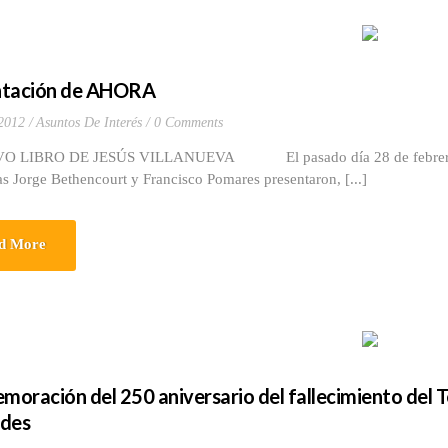
ntación de AHORA
2012
Asuntos De Interés
0 Comments
O LIBRO DE JESÚS VILLANUEVA El pasado día 28 de febrero, y en
as Jorge Bethencourt y Francisco Pomares presentaron, [...]
d More
oración del 250 aniversario del fallecimiento del 
ides