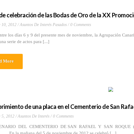
de celebración de las Bodas de Oro de la XX Promoció
 10, 2012
Asuntos De Interés Pasados
0 Comments
s días 6 y 9 del presente mes de noviembre, la Agrupación Canaria 
una serie de actos para [...]
d More
rimiento de una placa en el Cementerio de San Rafa
 5, 2012
Asuntos De Interés
0 Comments
ENARIO DEL CEMENTERIO DE SAN RAFAEL Y SAN ROQUE (SANT
 la mañana del 5 de noviembre de 2012 se celebró [...]