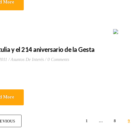
d More
ulia y el 214 aniversario de la Gesta
2011
Asuntos De Interés
0 Comments
d More
1
…
8
9
EVIOUS