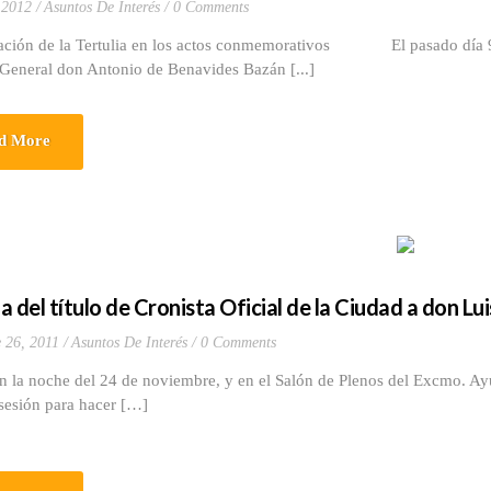
 2012
Asuntos De Interés
0 Comments
ación de la Tertulia en los actos conmemorativos El pasado día 9 d
 General don Antonio de Benavides Bazán [...]
d More
 del título de Cronista Oficial de la Ciudad a don Lu
 26, 2011
Asuntos De Interés
0 Comments
che del 24 de noviembre, y en el Salón de Plenos del Excmo. Ayunta
sesión para hacer […]