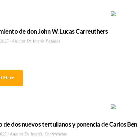
imiento de don John W. Lucas Carreuthers
 2025
Asuntos De Interés Pasados
d More
o de dos nuevos tertulianos y ponencia de Carlos Ben
2025
Asuntos De Interés
,
Conferencias