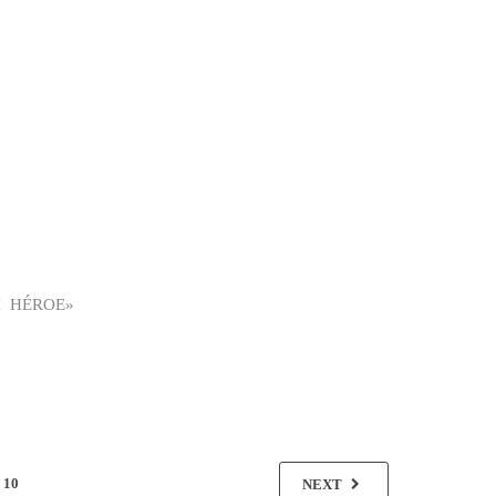
I HÉROE»
10
NEXT