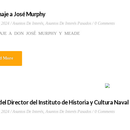
aje a José Murphy
, 2024
Asuntos De Interés
,
Asuntos De Interés Pasados
0 Comments
AJE A DON JOSÉ MURPHY Y MEADE
d More
del Director del Instituto de Historia y Cultura Naval
, 2024
Asuntos De Interés
,
Asuntos De Interés Pasados
0 Comments