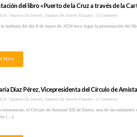
tación del libro «Puerto de la Cruz a través de la Ca
2024
Asuntos De Interés
,
Asuntos De Interés Pasados
0 Comments
ñana del día 4 de mayo de 2024 tuvo lugar la presentación del libro 
d More
ría Díaz Pérez, Vicepresidenta del Círculo de Amista
2024
Asuntos De Interés
,
Asuntos De Interés Pasados
0 Comments
mente, el Círculo de Amistad XII de Enero, una de las entidades soc
más […]