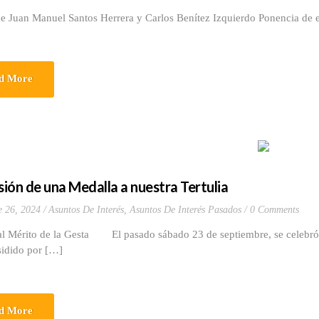
e Juan Manuel Santos Herrera y Carlos Benítez Izquierdo Ponencia de e
d More
ión de una Medalla a nuestra Tertulia
e 26, 2024
Asuntos De Interés
,
Asuntos De Interés Pasados
0 Comments
al Mérito de la Gesta El pasado sábado 23 de septiembre, se celebró 
sidido por […]
d More