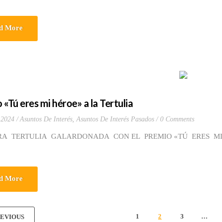
d More
 «Tú eres mi héroe» a la Tertulia
 2024
Asuntos De Interés
,
Asuntos De Interés Pasados
0 Comments
A TERTULIA GALARDONADA CON EL PREMIO «TÚ ERES M
d More
1
2
3
…
EVIOUS