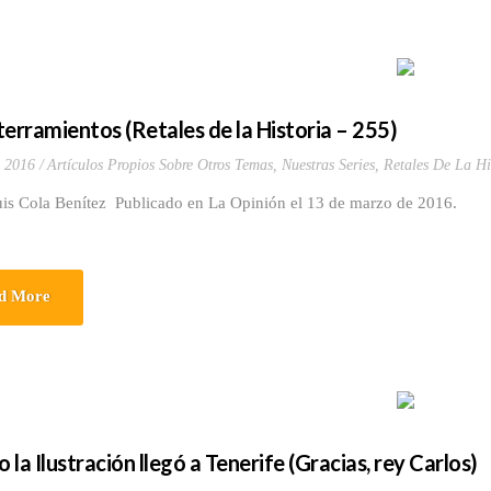
terramientos (Retales de la Historia – 255)
 2016
Artículos Propios Sobre Otros Temas
,
Nuestras Series
,
Retales De La Hi
uis Cola Benítez Publicado en La Opinión el 13 de marzo de 2016.
d More
la Ilustración llegó a Tenerife (Gracias, rey Carlos)