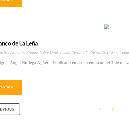
ranco de La Leña
2016
Artículos Propios Sobre Otros Temas
,
Tertulia Y Prensa Escrita
0 Comm
iguel Ángel Noriega Agüero Publicado en asotavento.com el 1 de marz
d More
1
2
EVIOUS