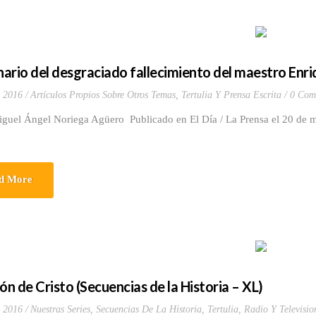
ario del desgraciado fallecimiento del maestro Enr
 2016
Artículos Propios Sobre Otros Temas
,
Tertulia Y Prensa Escrita
0 Com
iguel Ángel Noriega Agüero Publicado en El Día / La Prensa el 20 de
d More
ón de Cristo (Secuencias de la Historia – XL)
 2016
Nuestras Series
,
Secuencias De La Historia
,
Tertulia, Radio Y Televisio