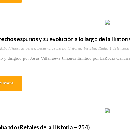
echos espurios y su evolución a lo largo de la Histori
2016
Nuestras Series
,
Secuencias De La Historia
,
Tertulia, Radio Y Television
do y dirigido por Jesús Villanueva Jiménez Emitido por EsRadio Canari
d More
bando (Retales de la Historia – 254)