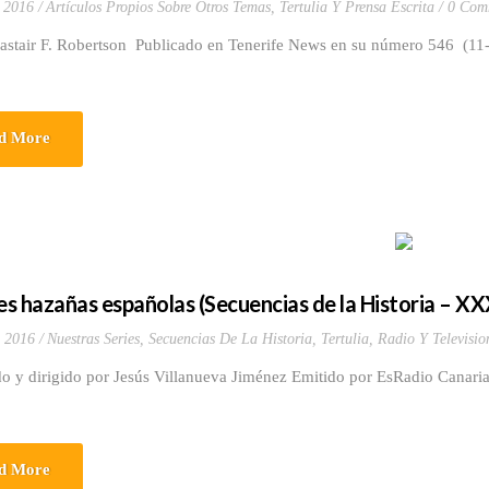
 2016
Artículos Propios Sobre Otros Temas
,
Tertulia Y Prensa Escrita
0 Com
lastair F. Robertson Publicado en Tenerife News en su número 546 (1
d More
s hazañas españolas (Secuencias de la Historia – XX
 2016
Nuestras Series
,
Secuencias De La Historia
,
Tertulia, Radio Y Televisio
do y dirigido por Jesús Villanueva Jiménez Emitido por EsRadio Canari
d More