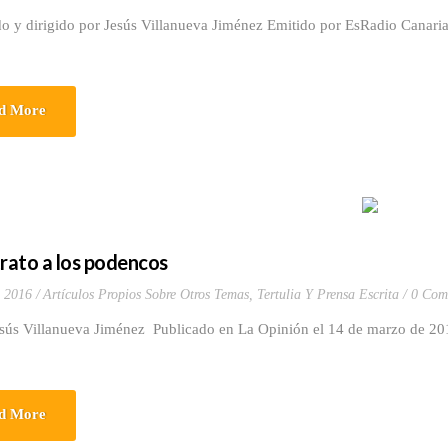
do y dirigido por Jesús Villanueva Jiménez Emitido por EsRadio Canari
d More
trato a los podencos
 2016
Artículos Propios Sobre Otros Temas
,
Tertulia Y Prensa Escrita
0 Com
esús Villanueva Jiménez Publicado en La Opinión el 14 de marzo de 2
d More