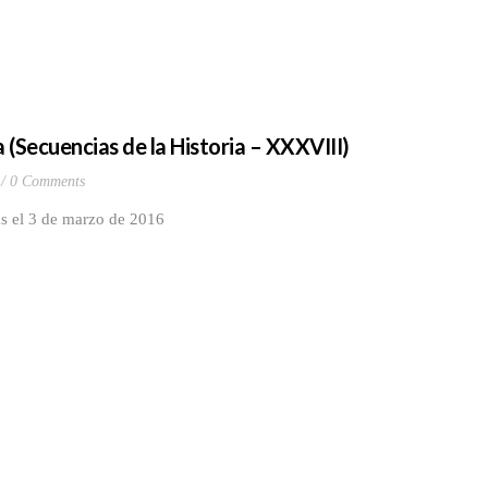
a (Secuencias de la Historia – XXXVIII)
0 Comments
as el 3 de marzo de 2016