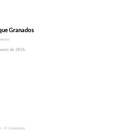
ique Granados
ments
 marzo de 2016.
n
0 Comments