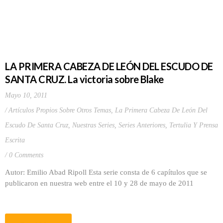
LA PRIMERA CABEZA DE LEÓN DEL ESCUDO DE
SANTA CRUZ. La victoria sobre Blake
Mayo 10, 2011
Artículos Propios Sobre Otros Temas
,
La Primera Cabeza De León Del
Escudo De Santa Cruz
,
Nuestras Series
,
Series Anteriores
,
Tertulia Y Prensa
Escrita
0 Comments
Autor: Emilio Abad Ripoll Esta serie consta de 6 capítulos que se
publicaron en nuestra web entre el 10 y 28 de mayo de 2011