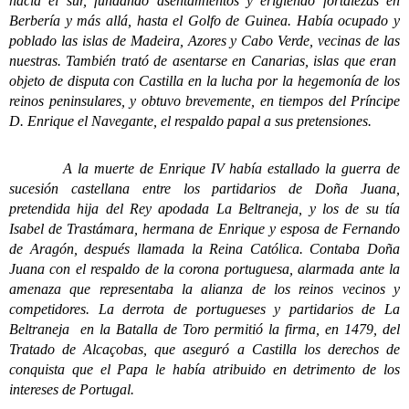
hacia el sur, fundando asentamientos y erigiendo fortalezas en
Berbería y más allá, hasta el Golfo de Guinea. Había ocupado y
poblado las islas de Madeira, Azores y Cabo Verde, vecinas de las
nuestras. También trató de asentarse en Canarias, islas que eran
objeto de disputa con Castilla en la lucha por la hegemonía de los
reinos peninsulares, y obtuvo brevemente, en tiempos del Príncipe
D. Enrique el Navegante, el respaldo papal a sus pretensiones.
A la muerte de Enrique IV había estallado la guerra de
sucesión castellana entre los partidarios de Doña Juana,
pretendida hija del Rey apodada La Beltraneja, y los de su tía
Isabel de Trastámara, hermana de Enrique y esposa de Fernando
de Aragón, después llamada la Reina Católica. Contaba Doña
Juana con el respaldo de la corona portuguesa, alarmada ante la
amenaza que representaba la alianza de los reinos vecinos y
competidores. La derrota de portugueses y partidarios de La
Beltraneja en la Batalla de Toro permitió la firma, en 1479, del
Tratado de Alcaçobas, que aseguró a Castilla los derechos de
conquista que el Papa le había atribuido en detrimento de los
intereses de Portugal.