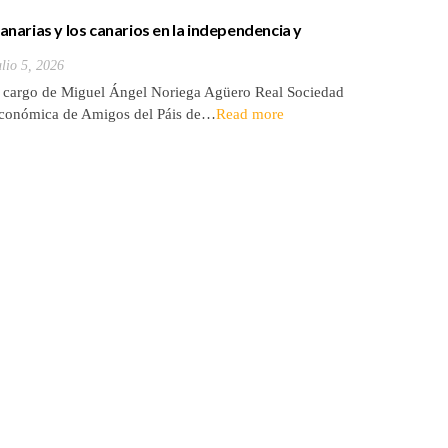
Vida de u
anarias y los canarios en la independencia y
Julio 1, 20
esarrollo de los Estados Unidos
A cargo de
ulio 5, 2026
del 25 de
 cargo de Miguel Ángel Noriega Agüero Real Sociedad
conómica de Amigos del Páis de…
Read more