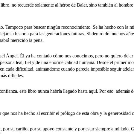
ro, no recuerde solamente al héroe de Baler, sino también al hombre q
io. Tampoco para buscar ningún reconocimiento. Se ha hecho con la mi
ejar su historia para las generaciones futuras. Si dentro de muchos años
habrá merecido la pena.
ngel. Él ya ha contado cómo nos conocimos, pero no quiero dejar pas
persona leal, fiel y de una enorme calidad humana. Desde el primer m
 en cada dificultad, animándome cuando parecía imposible seguir adela
ás difíciles.
ianza, este libro nunca habría llegado hasta aquí. Por eso, además d
 nos ha hecho al escribir el prólogo de esta obra y la generosidad co
or su cariño, por su apoyo constante y por estar siempre a mi lado. 