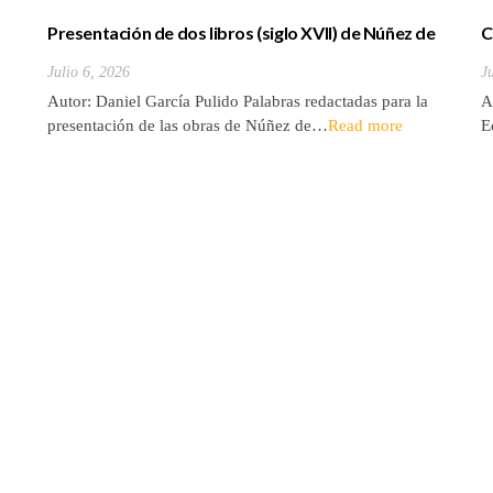
Presentación de dos libros (siglo XVII) de Núñez de
C
la Peña sobre la conquista y antigüedades de las
d
Julio 6, 2026
J
Islas Canarias
Autor: Daniel García Pulido Palabras redactadas para la
A
presentación de las obras de Núñez de…
Read more
E