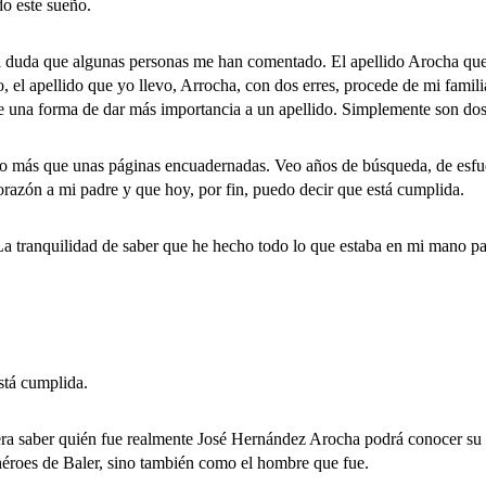
do este sueño.
uda que algunas personas me han comentado. El apellido Arocha que ap
io, el apellido que yo llevo, Arrocha, con dos erres, procede de mi fami
 de una forma de dar más importancia a un apellido. Simplemente son dos 
 más que unas páginas encuadernadas. Veo años de búsqueda, de esfu
corazón a mi padre y que hoy, por fin, puedo decir que está cumplida.
tranquilidad de saber que he hecho todo lo que estaba en mi mano para
tá cumplida.
 saber quién fue realmente José Hernández Arocha podrá conocer su pr
héroes de Baler, sino también como el hombre que fue.