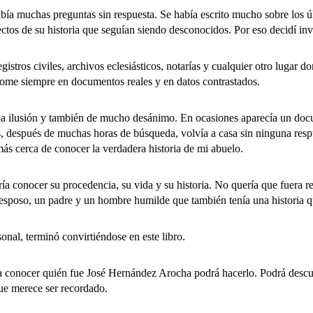
uchas preguntas sin respuesta. Se había escrito mucho sobre los últ
tos de su historia que seguían siendo desconocidos. Por eso decidí inve
os civiles, archivos eclesiásticos, notarías y cualquier otro lugar 
ndome siempre en documentos reales y en datos contrastados.
sión y también de mucho desánimo. En ocasiones aparecía un docume
, después de muchas horas de búsqueda, volvía a casa sin ninguna res
más cerca de conocer la verdadera historia de mi abuelo.
onocer su procedencia, su vida y su historia. No quería que fuera r
 esposo, un padre y un hombre humilde que también tenía una historia q
l, terminó convirtiéndose en este libro.
nocer quién fue José Hernández Arocha podrá hacerlo. Podrá descubr
ue merece ser recordado.