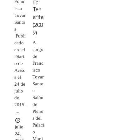
de
Franc
Ten
isco
Tovar
erife
Santo
(200
s
9)
Publi
A
cado
cargo
en el
de
Diari
Franc
o de
isco
Aviso
Tovar
s el
Santo
24 de
s
julio
Salón
de
de
2015.
Pleno
...
s del
Palaci
julio
o
24,
Muni