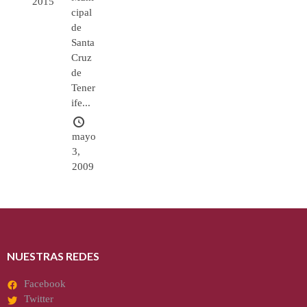
2015
cipal
de
Santa
Cruz
de
Tener
ife...
mayo
3,
2009
NUESTRAS REDES
Facebook
Twitter