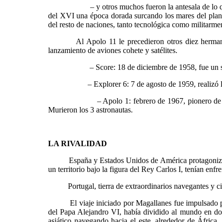
– y otros muchos fueron la antesala de lo que más
del XVI una época dorada surcando los mares del planet
del resto de naciones, tanto tecnológica como militarme
Al Apolo 11 le precedieron otros diez hermanos, mu
lanzamiento de aviones cohete y satélites.
– Score: 18 de diciembre de 1958, fue un satélite a
– Explorer 6: 7 de agosto de 1959, realizó la pri
– Apolo 1: febrero de 1967, pionero de 
Murieron los 3 astronautas.
LA RIVALIDAD
España y Estados Unidos de América protagonizan los
un territorio bajo la figura del Rey Carlos I, tenían en
Portugal, tierra de extraordinarios navegantes y cie
El viaje iniciado por Magallanes fue impulsado por la
del Papa Alejandro VI, había dividido al mundo en dos 
asiático navegando hacia el este, alrededor de África,