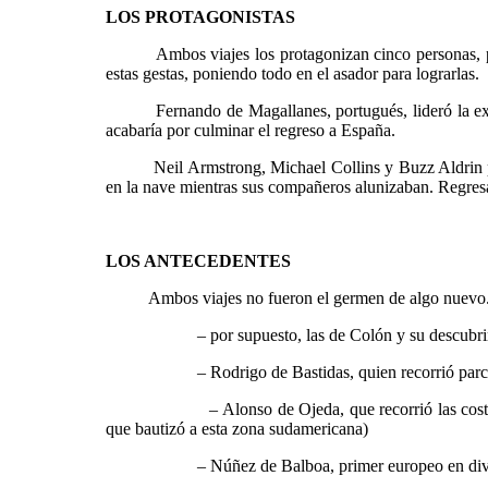
LOS PROTAGONISTAS
Ambos viajes los protagonizan cinco personas, pero 
estas gestas, poniendo todo en el asador para lograrlas.
Fernando de Magallanes, portugués, lideró la expedi
acabaría por culminar el regreso a España.
Neil Armstrong, Michael Collins y Buzz Aldrin pasaro
en la nave mientras sus compañeros alunizaban. Regresar
LOS ANTECEDENTES
Ambos viajes no fueron el germen de algo nuevo. Vario
– por supuesto, las de Colón y su descubrimi
– Rodrigo de Bastidas, quien
recorrió par
– Alonso de Ojeda, que
recorrió las co
que bautizó a esta zona sudamericana)
– Núñez de Balboa,
primer europeo en div