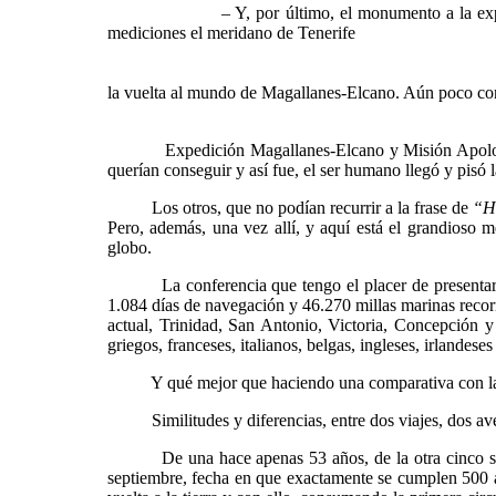
– Y, por último, el monumento a la expedición d
mediciones el meridano de Tenerife
la vuelta al mundo de Magallanes-Elcano. Aún poco cono
Expedición Magallanes-Elcano y Misión Apolo11. Amb
querían conseguir y así fue, el ser humano llegó y pisó
Los otros, que no podían recurrir a la frase de
“H
Pero, además, una vez allí, y aquí está el grandioso m
globo.
La conferencia que tengo el placer de presentarles ho
1.084 días de navegación y 46.270 millas marinas recorri
actual, Trinidad, San Antonio, Victoria, Concepción 
griegos, franceses, italianos, belgas, ingleses, irlandese
Y qué mejor que haciendo una comparativa con la mayo
Similitudes y diferencias, entre dos viajes, dos ave
De una hace apenas 53 años, de la otra cinco siglos.
septiembre, fecha en que exactamente se cumplen 500 añ