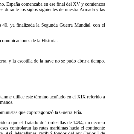
. España comenzaba en ese final del XV y comienzos
s durante los siglos siguientes de nuestra Armada y las
40, ya finalizada la Segunda Guerra Mundial, con el
omunicaciones de la Historia.
ra, y la escotilla de la nave no se pudo abrir a tiempo.
me utilice este término acuñado en el XIX referido a
humanos.
munistas que coprotagonizó la Guerra Fría.
do a que el Tratado de Tordesillas de 1494, un decreto
ses controlaran las rutas marítimas hacia el continente
te. Así, Magallanes, recibió fondos del rey Carlos I de