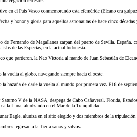
cunnavegación terrestre.
 en el País Vasco conmemorando esta efeméride (Elcano era guipuzco
ha y honor y gloria para aquellos astronautas de hace cinco décadas y
Fernando de Magallanes zarpan del puerto de Sevilla, España, con 23
s islas de las Especias, en la actual Indonesia.
ue partieron, la Nao Victoria al mando de Juan Sebastián de Elcano 
a vuelta al globo, navegando siempre hacia el oeste.
azaña de darle la vuelta al mundo por primera vez. El 8 de septiemb
aturno V de la NASA, despega de Cabo Cañaveral, Florida, Estados U
r a la Luna, alunizando en el Mar de la Tranquilidad.
Eagle, aluniza en el sitio elegido y dos miembros de la tripulación 
res regresan a la Tierra sanos y salvos.