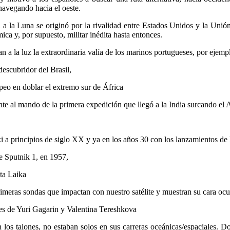
 navegando hacia el oeste.
 Luna se originó por la rivalidad entre Estados Unidos y la Unión 
ica y, por supuesto, militar inédita hasta entonces.
 la luz la extraordinaria valía de los marinos portugueses, por ejemp
ubridor del Brasil,
 doblar el extremo sur de África
o de la primera expedición que llegó a la India surcando el Atlá
cipios de siglo XX y ya en los años 30 con los lanzamientos de l
Sputnik 1, en 1957,
a Laika
sondas que impactan con nuestro satélite y muestran su cara ocu
e Yuri Gagarin y Valentina Tereshkova
ones, no estaban solos en sus carreras oceánicas/espaciales. Dos 