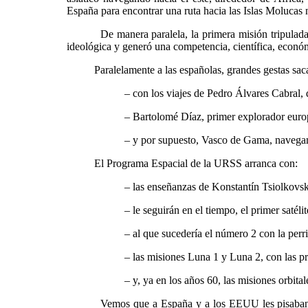
España para encontrar una ruta hacia las Islas Molucas
De manera paralela, la primera misión tripulada a la
ideológica y generó una competencia, científica, económ
Paralelamente a las españolas, grandes gestas sacan a
– con los viajes de Pedro Álvares Cabral, desc
– Bartolomé Díaz, primer explorador europeo en
– y por supuesto, Vasco de Gama, navegante al mand
El Programa Espacial de la URSS arranca con:
– las enseñanzas de Konstantín Tsiolkovski a prin
– le seguirán en el tiempo, el primer satélite 
– al que sucedería el número 2 con la perrit
– las misiones Luna 1 y Luna 2, con las primeras 
– y, ya en los años 60, las misiones orbitales d
Vemos que a España y a los EEUU les pisaban los tal