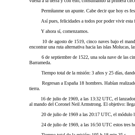
vuelta a la tierra y con ello, consumando la primera cir
Permítanme un apunte. Cabe decir que hoy es festivo
Así pues, felicidades a todos por poder vivir esta fec
Y ahora sí, comenzamos.
10 de agosto de 1519, cinco naves bajo el mando de 
encontrar una ruta alternativa hacia las islas Molucas, la
6 de septiembre de 1522, una sola nave de las cinco q
Barrameda.
Tiempo total de la misión: 3 años y 25 días, dando l
Regresan a España 18 hombres. Habían realizado la h
tierra.
16 de julio de 1969, a las 13:32 UTC, el lanzador S
al mando del Coronel Neil Armstrong. El objetivo: llega
20 de julio de 1969 a las 20:17 UTC, el módulo lunar 
24 de julio de 1969, a las 16:50 UTC estos tres homb
Tiempo total de la misión: 195 h 18 min 35 s