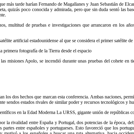
 tarde harían Fernando de Magallanes y Juan Sebastián de Elcano
a, quizás poco conocida y admirada, pero que sin duda sentó las base
nte.
ltitud de pruebas e investigaciones que arrancaron en los años 
rtificial estadounidense al que se considera el primer satélite de c
mera fotografía de la Tierra desde el espacio
las misiones Apolo, se incendió durante unas pruebas del cohete en tier
 dos hechos que marcan esta conferencia. Ambas naciones, permítan
frente sendos estados rivales de similar poder y recursos tecnológicos y 
ntíficos en la Edad Moderna La URSS, gigante unión de repúblicas co
 rivalidad entre España y Portugal, dos potencias de la época, debi
partes entre españoles y portugueses. Esto favoreció que los portugue
 y motivó a los españoles a buscar una ruta alternativa, hacia occiden