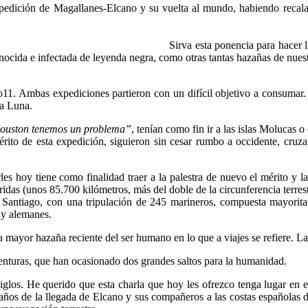
e Magallanes-Elcano y su vuelta al mundo, habiendo recalado 
Sirva esta ponencia para hacer lleg
cida e infectada de leyenda negra, como otras tantas hazañas de nuestr
as expediciones partieron con un difícil objetivo a consumar. E
 la Luna.
ouston tenemos un problema”
, tenían como fin ir a las islas Molucas o
érito de esta expedición, siguieron sin cesar rumbo a occidente, cru
y tiene como finalidad traer a la palestra de nuevo el mérito y la 
das (unos 85.700 kilómetros, más del doble de la circunferencia terrest
y Santiago, con una tripulación de 245 marineros, compuesta mayorita
s y alemanes.
r hazaña reciente del ser humano en lo que a viajes se refiere. La 
nturas, que han ocasionado dos grandes saltos para la humanidad.
 He querido que esta charla que hoy les ofrezco tenga lugar en esta
os de la llegada de Elcano y sus compañeros a las costas españolas d