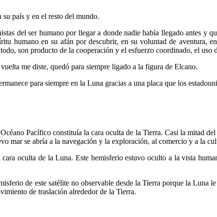
u país y en el resto del mundo.
 del ser humano por llegar a donde nadie había llegado antes y que, 
íritu humano en su afán por descubrir, en su voluntad de aventura, e
odo, son producto de la cooperación y el esfuerzo coordinado, el uso de 
a vuelta me diste, quedó para siempre ligado a la figura de Elcano.
permanece para siempre en la Luna gracias a una placa que los estadouni
o Pacífico constituía la cara oculta de la Tierra. Casi la mitad del
vo mar se abría a la navegación y la exploración, al comercio y a la cul
 oculta de la Luna. Este hemisferio estuvo oculto a la vista humana 
erio de este satélite no observable desde la Tierra porque la Luna le 
imiento de traslación alrededor de la Tierra.