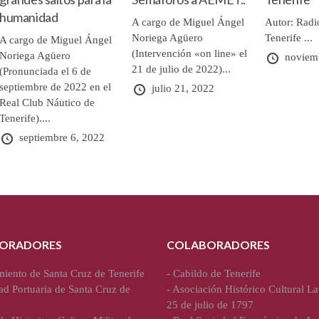
humanidad
A cargo de Miguel Ángel
Autor: Radi
Noriega Agüero
Tenerife ...
A cargo de Miguel Ángel
(Intervención «on line» el
Noriega Agüero
noviem
21 de julio de 2022)...
(Pronunciada el 6 de
septiembre de 2022 en el
julio 21, 2022
Real Club Náutico de
Tenerife)....
septiembre 6, 2022
ORADORES
COLABORADORES
iento de Santa Cruz de Tenerife
-
Cabildo de Tenerife
ad Portuaria de Santa Cruz de
-
Asociación Histórico Cultural La
25 de julio de 1797