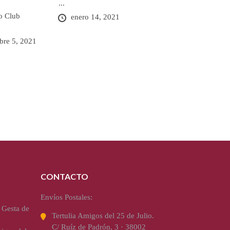
...
o Club
enero 14, 2021
bre 5, 2021
CONTACTO
Envíos Postales:
 Gesta de
Tertulia Amigos del 25 de Julio.
C/ Ruíz de Padrón, 3 · 38002