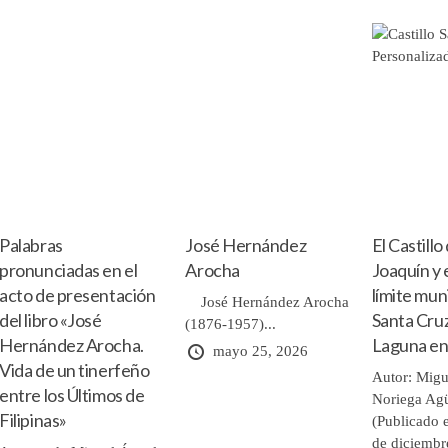
Palabras
José Hernández
El Castillo
pronunciadas en el
Arocha
Joaquín y 
acto de presentación
límite mun
José Hernández Arocha
del libro «José
Santa Cruz
(1876-1957)...
Hernández Arocha.
Laguna en
mayo 25, 2026
Vida de un tinerfeño
Autor: Migu
entre los Últimos de
Noriega Ag
Filipinas»
(Publicado e
de diciembr