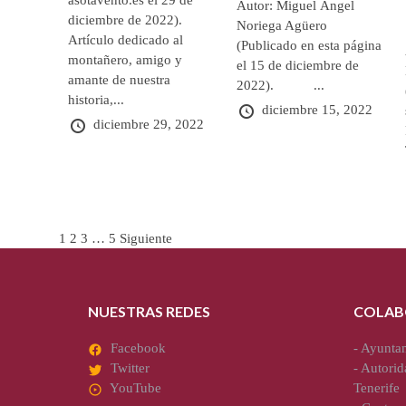
asotavento.es el 29 de
Autor: Miguel Ángel
diciembre de 2022).
Noriega Agüero
Artículo dedicado al
(Publicado en esta página
montañero, amigo y
el 15 de diciembre de
amante de nuestra
2022). ...
historia,...
diciembre 15, 2022
diciembre 29, 2022
Paginación
1
2
3
…
5
Siguiente
de
entradas
NUESTRAS REDES
COLAB
Facebook
-
Ayuntam
Twitter
-
Autorid
YouTube
Tenerife