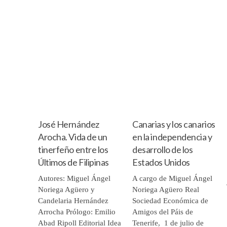
José Hernández
Canarias y los canarios
Arocha. Vida de un
en la independencia y
tinerfeño entre los
desarrollo de los
Últimos de Filipinas
Estados Unidos
Autores: Miguel Ángel
A cargo de Miguel Ángel
Noriega Agüero y
Noriega Agüero Real
Candelaria Hernández
Sociedad Económica de
Arrocha Prólogo: Emilio
Amigos del Páis de
Abad Ripoll Editorial Idea
Tenerife, 1 de julio de