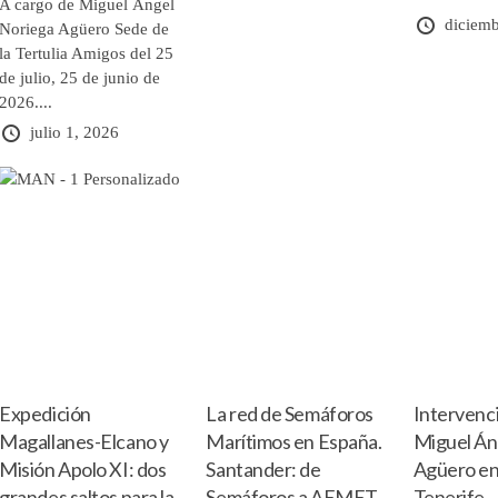
A cargo de Miguel Ángel
diciemb
Noriega Agüero Sede de
la Tertulia Amigos del 25
de julio, 25 de junio de
2026....
julio 1, 2026
Expedición
La red de Semáforos
Intervenc
Magallanes-Elcano y
Marítimos en España.
Miguel Án
Misión Apolo XI: dos
Santander: de
Agüero en
grandes saltos para la
Semáforos a AEMET..
Tenerife