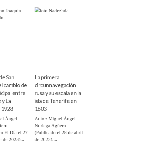
 de San
La primera
el cambio de
circunnavegación
icipal entre
rusa y su escala en la
 y La
isla de Tenerife en
 1928
1803
el Ángel
Autor: Miguel Ángel
üero
Noriega Agüero
n El Día el 27
(Publicado el 28 de abril
e de 2023)...
de 2023)....