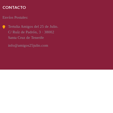
CONTACTO
Envíos Postales:
Tertulia Amigos del 25 de Julio.
C/ Ruíz de Padrón, 3 · 38002
Santa Cruz de Tenerife
info@amigos25julio.com