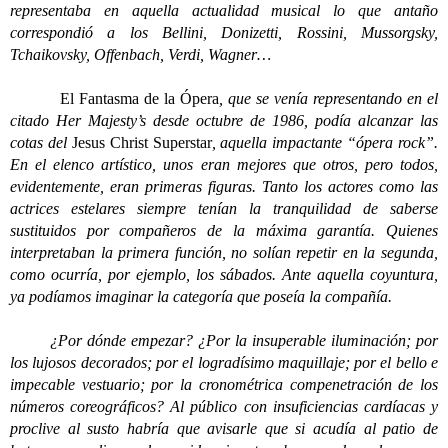
representaba en aquella actualidad musical lo que antaño
correspondió a los Bellini, Donizetti, Rossini, Mussorgsky,
Tchaikovsky, Offenbach, Verdi, Wagner…
El Fantasma de la Ópera
, que se venía representando en el
citado Her Majesty’s desde octubre de 1986, podía alcanzar las
cotas del
Jesus Christ Superstar
, aquella impactante “ópera rock”.
En el elenco artístico, unos eran mejores que otros, pero todos,
evidentemente, eran primeras figuras. Tanto los actores como las
actrices estelares siempre tenían la tranquilidad de saberse
sustituidos por compañeros de la máxima garantía. Quienes
interpretaban la primera función, no solían repetir en la segunda,
como ocurría, por ejemplo, los sábados. Ante aquella coyuntura,
ya podíamos imaginar la categoría que poseía la compañía.
¿Por dónde empezar? ¿Por la insuperable iluminación; por
los lujosos decorados; por el logradísimo maquillaje; por el bello e
impecable vestuario; por la cronométrica compenetración de los
números coreográficos? Al público con insuficiencias cardíacas y
proclive al susto habría que avisarle que si acudía al patio de