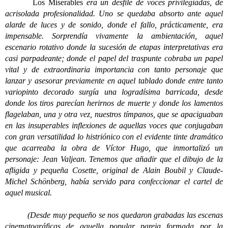
Los Miserables
era un desfile de voces privilegiadas, de
acrisolada profesionalidad. Uno se quedaba absorto ante aquel
alarde de luces y de sonido, donde el fallo, prácticamente, era
impensable. Sorprendía vivamente la ambientación, aquel
escenario rotativo donde la sucesión de etapas interpretativas era
casi parpadeante; donde el papel del traspunte cobraba un papel
vital y de extraordinaria importancia con tanto personaje que
lanzar y asesorar previamente en aquel tablado donde entre tanto
variopinto decorado surgía una logradísima barricada, desde
donde los tiros parecían herirnos de muerte y donde los lamentos
flagelaban, una y otra vez, nuestros tímpanos, que se apaciguaban
en las insuperables inflexiones de aquellas voces que conjugaban
con gran versatilidad lo histriónico con el evidente tinte dramático
que acarreaba la obra de Víctor Hugo, que inmortalizó un
personaje: Jean Valjean. Tenemos que añadir que el dibujo de la
afligida y pequeña Cosette, original de Alain Boubil y Claude-
Michel Schönberg, había servido para confeccionar el cartel de
aquel musical.
(Desde muy pequeño se nos quedaron grabadas las escenas
cinematográficas de aquella popular pareja formada por la