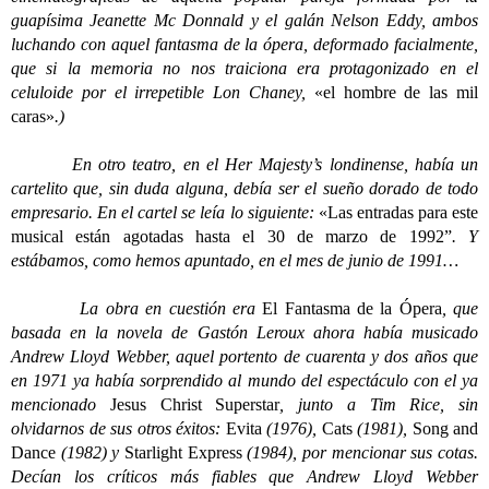
guapísima Jeanette Mc Donnald y el galán Nelson Eddy, ambos
luchando con aquel fantasma de la ópera, deformado facialmente,
que si la memoria no nos traiciona era protagonizado en el
celuloide por el irrepetible Lon Chaney,
«el hombre de las mil
caras»
.)
En otro teatro, en el Her Majesty’s londinense, había un
cartelito que, sin duda alguna, debía ser el sueño dorado de todo
empresario. En el cartel se leía lo siguiente:
«Las entradas para este
musical están agotadas hasta el 30 de marzo de 1992”
. Y
estábamos, como hemos apuntado, en el mes de junio de 1991…
La obra en cuestión era
El Fantasma de la Ópera
, que
basada en la novela de Gastón Leroux ahora había musicado
Andrew Lloyd Webber, aquel portento de cuarenta y dos años que
en 1971 ya había sorprendido al mundo del espectáculo con el ya
mencionado
Jesus Christ Superstar
, junto a Tim Rice, sin
olvidarnos de sus otros éxitos:
Evita
(1976),
Cats
(1981),
Song and
Dance
(1982) y
Starlight Express
(1984), por mencionar sus cotas.
Decían los críticos más fiables que Andrew Lloyd Webber