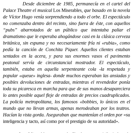
Desde diciembre de 1985, permanecía en el cartel del
Palace Theatre el musical
Los Miserables
, que basado en la novela
de Víctor Hugo venía sorprendiendo a todo el orbe. El espectáculo
no comenzaba dentro del recinto, sino fuera de éste, con aquellos
“pubs” abarrotados de un público que intentaba paliar el
dramatismo que le esperaba ahogándose casi en la clásica cerveza
británica, sin espuma y no necesariamente fría ni «rubia», como
pedía la canción de Conchita Piquer. Aquellos clientes estaban
sentados en la acera, y para sus enormes vasos el pavimento
peatonal servía de circunstancial mostrador. El espectáculo,
también, estaba en aquella serpenteante cola -la respetada y
popular «queue» inglesa- donde muchos esperaban las ansiadas y
posibles devoluciones de entradas, mientras el revendedor ponía
toda su picaresca en marcha para que de sus manos desapareciera
lo antes posible aquel fleje de entradas de precios cuadruplicados.
La policía metropolitana, los famosos «bobbies, lo únicos en el
mundo que no llevan armas, apenas merodeaban por los teatros.
Hacían la vista gorda. Aseguraban que mantenían el orden por
«su
inteligencia y tacto, así como por el prestigio de su autoridad»
.