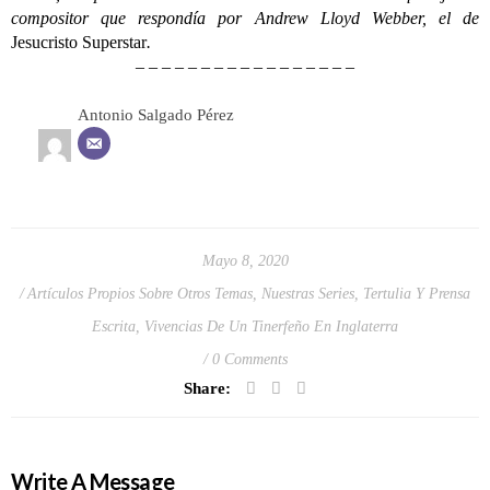
compositor que respondía por Andrew Lloyd Webber, el de
Jesucristo Superstar
.
– – – – – – – – – – – – – – – – –
Antonio Salgado Pérez
Mayo 8, 2020
Artículos Propios Sobre Otros Temas
,
Nuestras Series
,
Tertulia Y Prensa
Escrita
,
Vivencias De Un Tinerfeño En Inglaterra
0 Comments
Share:
Write A Message