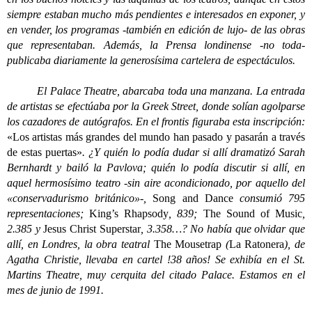
siempre estaban mucho más pendientes e interesados en exponer, y
en vender, los programas -también en edición de lujo- de las obras
que representaban. Además, la Prensa londinense -no toda-
publicaba diariamente la generosísima cartelera de espectáculos.
El Palace Theatre, abarcaba toda una manzana. La entrada
de artistas se efectúaba por la Greek Street, donde solían agolparse
los cazadores de autógrafos. En el frontis figuraba esta inscripción:
«Los artistas más grandes del mundo han pasado y pasarán a través
de estas puertas»
. ¿Y quién lo podía dudar si allí dramatizó Sarah
Bernhardt y bailó la Pavlova; quién lo podía discutir si allí, en
aquel hermosísimo teatro -sin aire acondicionado, por aquello del
«conservadurismo británico»-,
Song and Dance
consumió 795
representaciones;
King’s Rhapsody
, 839;
The Sound of Music
,
2.385 y
Jesus Christ Superstar
, 3.358…? No había que olvidar que
allí, en Londres, la obra teatral
The Mousetrap
(
La Ratonera
), de
Agatha Christie, llevaba en cartel !38 años! Se exhibía en el St.
Martins Theatre, muy cerquita del citado Palace. Estamos en el
mes de junio de 1991.