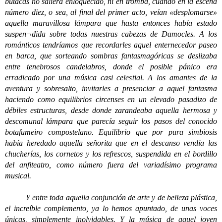
butacas no saliera enloquecido, ni en tromba, cuando en la escena
número diez, o sea, al final del primer acto, veían «desplomarse»
aquella maravillosa lámpara que hasta entonces había estado
suspen¬dida sobre todas nuestras cabezas de Damocles. A los
románticos tendríamos que recordarles aquel enternecedor paseo
en barca, que sorteando sombras fantasmagóricas se deslizaba
entre tenebrosos candelabros, donde el posible pánico era
erradicado por una música casi celestial. A los amantes de la
aventura y sobresalto, invitarles a presenciar a aquel fantasma
haciendo como equilibrios circenses en un elevado pasadizo de
débiles estructuras, desde donde zarandeaba aquella hermosa y
descomunal lámpara que parecía seguir los pasos del conocido
botafumeiro compostelano. Equilibrio que por pura simbiosis
había heredado aquella señorita que en el descanso vendía las
chucherías, los cornetos y los refrescos, suspendida en el bordillo
del anfiteatro, como número fuera del variadísimo programa
musical.
Y entre toda aquella conjunción de arte y de belleza plástica,
el increíble complemento, ya lo hemos apuntado, de unas voces
únicas, simplemente inolvidables. Y la música de aquel joven