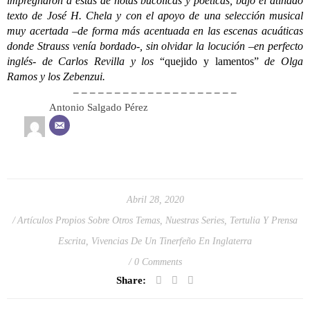
impregnaron a éstas de notas bucólicas y poéticas, bajo el atinado
texto de José H. Chela y con el apoyo de una selección musical
muy acertada –de forma más acentuada en las escenas acuáticas
donde Strauss venía bordado-, sin olvidar la locución –en perfecto
inglés- de Carlos Revilla y los
“quejido y lamentos”
de Olga
Ramos y los Zebenzui.
– – – – – – – – – – – – – – – – – – – –
Antonio Salgado Pérez
Abril 28, 2020
Artículos Propios Sobre Otros Temas
,
Nuestras Series
,
Tertulia Y Prensa
Escrita
,
Vivencias De Un Tinerfeño En Inglaterra
0 Comments
Share: