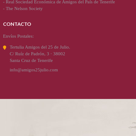
-
Real Sociedad Económica de Amigos del País de Tenerife
-
The Nelson Society
CONTACTO
Envíos Postales:
Tertulia Amigos del 25 de Julio.
C/ Ruíz de Padrón, 3 · 38002
Santa Cruz de Tenerife
info@amigos25julio.com