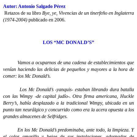
Autor: Antonio Salgado Pérez
Retazos de su libro
Bye, ye, Vivencias de un tinerfeño en Inglaterra
(1974-2004)
publicado en 2006.
LOS “MC DONALD’S”
Vamos a ocuparnos de una cadena de establecimientos que
venían haciendo las delicias de pequeños y mayores a la hora de
comer: los Mc Donald’s.
Los Mc Donald’s -yanquis- estaban librando dura batalla
con las Wimpy -de capital judío-. Otra firma americana, Huckle
Berry’s, había desplazado a la tradicional Wimpy, ubicada en un
punto tan neurálgico y concurrido como era la acera opuesta a los
grandes almacenes de Selfridges.
En los Mc Donald’s predominaba, ante todo, la limpieza. Y
el color amarillo y beige de sus instalaciones, adornadas de