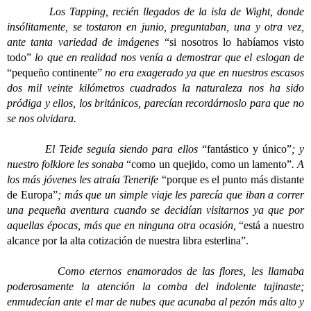
Los Tapping, recién llegados de la isla de Wight, donde
insólitamente, se tostaron en junio, preguntaban, una y otra vez,
ante tanta variedad de imágenes
“si nosotros lo habíamos visto
todo”
lo que en realidad nos venía a demostrar que el eslogan de
“pequeño continente”
no era exagerado ya que en nuestros escasos
dos mil veinte kilómetros cuadrados la naturaleza nos ha sido
pródiga y ellos, los británicos, parecían recordárnoslo para que no
se nos olvidara.
El Teide seguía siendo para ellos
“fantástico y único”
; y
nuestro folklore les sonaba
“como un quejido, como un lamento”
. A
los más jóvenes les atraía Tenerife
“porque es el punto más distante
de Europa”
; más que un simple viaje les parecía que iban a correr
una pequeña aventura cuando se decidían visitarnos ya que por
aquellas épocas, más que en ninguna otra ocasión,
“está a nuestro
alcance por la alta cotización de nuestra libra esterlina”.
Como eternos enamorados de las flores, les llamaba
poderosamente la atención la comba del indolente tajinaste;
enmudecían ante el mar de nubes que acunaba al pezón más alto y