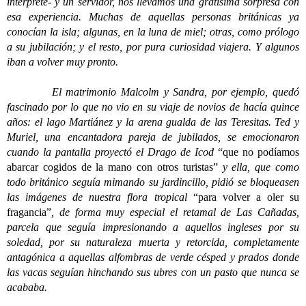
intérprete- y un servidor, nos llevamos una gratísima sorpresa con
esa experiencia. Muchas de aquellas personas británicas ya
conocían la isla; algunas, en la luna de miel; otras, como prólogo
a su jubilación; y el resto, por pura curiosidad viajera. Y algunos
iban a volver muy pronto.
El matrimonio Malcolm y Sandra, por ejemplo, quedó
fascinado por lo que no vio en su viaje de novios de hacía quince
años: el lago Martiánez y la arena gualda de las Teresitas. Ted y
Muriel, una encantadora pareja de jubilados, se emocionaron
cuando la pantalla proyectó el Drago de Icod
“que no podíamos
abarcar cogidos de la mano con otros turistas”
y ella, que como
todo británico seguía mimando su jardincillo, pidió se bloqueasen
las imágenes de nuestra flora tropical
“para volver a oler su
fragancia”
, de forma muy especial el retamal de Las Cañadas,
parcela que seguía impresionando a aquellos ingleses por su
soledad, por su naturaleza muerta y retorcida, completamente
antagónica a aquellas alfombras de verde césped y prados donde
las vacas seguían hinchando sus ubres con un pasto que nunca se
acababa.