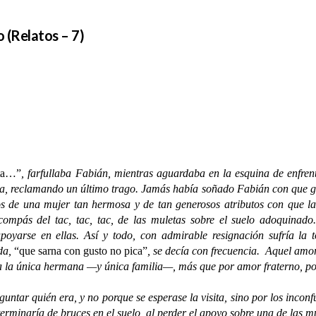
o (Relatos – 7)
eta…”
, farfullaba Fabián, mientras aguardaba en la esquina de enfren
la, reclamando un último trago. Jamás había soñado Fabián con que g
s de una mujer tan hermosa y de tan generosos atributos con que la 
ompás del tac, tac, tac, de las muletas sobre el suelo adoquinado.
oyarse en ellas. Así y todo, con admirable resignación sufría la 
da,
“que sarna con gusto no pica”
, se decía con frecuencia. Aquel amor
sa la única hermana —y única familia—, más que por amor fraterno, por
r quién era, y no porque se esperase la visita, sino por los inconfu
 terminaría de bruces en el suelo, al perder el apoyo sobre una de las 