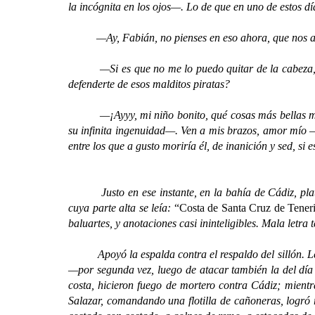
la incógnita en los ojos—. Lo de que en uno de estos dí
—Ay, Fabián, no pienses en eso ahora, que nos a
—Si es que no me lo puedo quitar de la cabeza, Ca
defenderte de esos malditos piratas?
—¡Ayyy, mi niño bonito, qué cosas más bellas me di
su infinita ingenuidad—. Ven a mis brazos, amor mío —
entre los que a gusto moriría él, de inanición y sed, si e
Justo en ese instante, en la bahía de Cádiz, platead
cuya parte alta se leía:
“Costa de Santa Cruz de Tener
baluartes, y anotaciones casi ininteligibles. Mala letra 
Apoyó la espalda contra el respaldo del sillón. Le 
—por segunda vez, luego de atacar también la del día 
costa, hicieron fuego de mortero contra Cádiz; mient
Salazar, comandando una flotilla de cañoneras, logró 