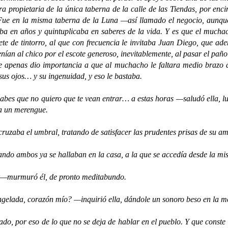
 propietaria de la única taberna de la calle de las Tiendas, por enci
l. Fue en la misma taberna de la Luna —así llamado el negocio, aun
ba en años y quintuplicaba en saberes de la vida. Y es que el mucha
lete de tintorro, al que con frecuencia le invitaba Juan Diego, que a
 venían al chico por el escote generoso, inevitablemente, al pasar el pa
e apenas dio importancia a que al muchacho le faltara medio brazo d
us ojos… y su ingenuidad, y eso le bastaba.
s que no quiero que te vean entrar… a estas horas —saludó ella, lue
a un merengue.
a el umbral, tratando de satisfacer las prudentes prisas de su am
mbos ya se hallaban en la casa, a la que se accedía desde la mi
rmuró él, de pronto meditabundo.
, corazón mío? —inquirió ella, dándole un sonoro beso en la mejill
 eso de lo que no se deja de hablar en el pueblo. Y que conste qu