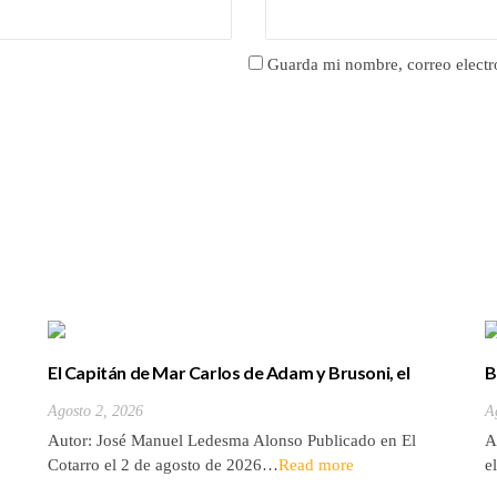
Guarda mi nombre, correo electr
El Capitán de Mar Carlos de Adam y Brusoni, el
B
único tinerfeño que departió con Horacio Nelson.
(
Agosto 2, 2026
A
Autor: José Manuel Ledesma Alonso Publicado en El
A
Cotarro el 2 de agosto de 2026…
Read more
e