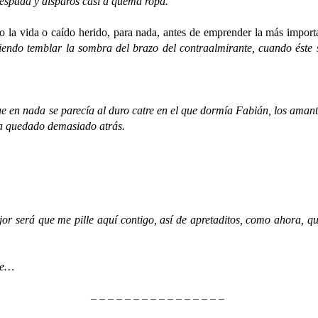
 espada y disparos casi a quema ropa.
do la vida o caído herido, para nada, antes de emprender la más impor
endo temblar la sombra del brazo del contraalmirante, cuando éste se
nada se parecía al duro catre en el que dormía Fabián, los amantes 
ía quedado demasiado atrás.
erá que me pille aquí contigo, así de apretaditos, como ahora, que 
ce…
– – – – – – – – – – – – – – – –