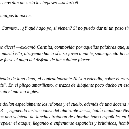
as nos dan un susto los ingleses —aclaró él.
margas la noche.
rmita… ¿Y qué hago yo, si vienen? Si no puedo dar ni un paso si
ces! —exclamó Carmita, conmovida por aquellas palabras que, sin
musitó ella, atrayendo hacia sí a su joven amante, sumergiendo la c
se fuese el pago del disfrute de tan sublime placer.
a de luna llena, el contraalmirante Nelson extendía, sobre el escri
ife”
. En el pliego amarillento, a trazos de dibujante poco ducho en esa
tenía el marino inglés.
dolían especialmente los riñones y el cuello, además de una docena 
3—, siguiendo instrucciones del almirante Jervis, había mandado Nels
ras una veintena de lanchas trataban de abordar barco españoles en
repeler el ataque, llegando a enfrentarse españoles y británicos, ho