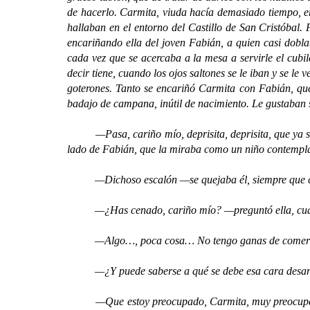
de hacerlo. Carmita, viuda hacía demasiado tiempo, era
hallaban en el entorno del Castillo de San Cristóba
encariñando ella del joven Fabián, a quien casi dobla
cada vez que se acercaba a la mesa a servirle el cubi
decir tiene, cuando los ojos saltones se le iban y se le
goterones. Tanto se encariñó Carmita con Fabián, qu
badajo de campana, inútil de nacimiento. Le gustaban s
—Pasa, cariño mío, deprisita, deprisita, que ya sabe
lado de Fabián, que la miraba como un niño contempl
—Dichoso escalón —se quejaba él, siempre que cruzab
—¿Has cenado, cariño mío? —preguntó ella, cuando a
—Algo…, poca cosa… No tengo ganas de comer—mu
—¿Y puede saberse a qué se debe esa cara desangelada
—Que estoy preocupado, Carmita, muy preocupado, por