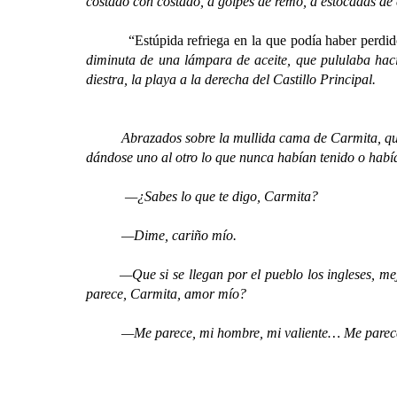
costado con costado, a golpes de remo, a estocadas de
“Estúpida refriega en la que podía haber perdi
diminuta de una lámpara de aceite, que pululaba haci
diestra, la playa a la derecha del Castillo Principal.
Abrazados sobre la mullida cama de Carmita, que en 
dándose uno al otro lo que nunca habían tenido o hab
—¿Sabes lo que te digo, Carmita?
—Dime, cariño mío.
—Que si se llegan por el pueblo los ingleses, mejor s
parece, Carmita, amor mío?
—Me parece, mi hombre, mi valiente… Me pare