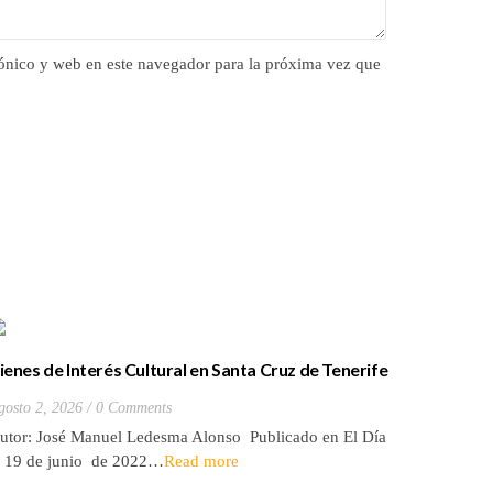
ónico y web en este navegador para la próxima vez que
ienes de Interés Cultural en Santa Cruz de Tenerife
La batall
20) Hacienda de Las Palmas de Anaga
y que Lo
gosto 2, 2026
0 Comments
Julio 27, 2
utor: José Manuel Ledesma Alonso Publicado en El Día
Autora: El
l 19 de junio de 2022…
Read more
de 2026* 