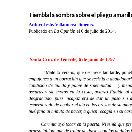
Tiembla la sombra sobre el pliego amarill
Autor: Jesús Villanueva Jiménez
Publicado en
La Opinión
el 6 de julio de 2014.
Santa Cruz de Tenerife, 6 de junio de 1797
“Maldito verano, que oscurece tan tarde, puñ
empujones a un borrachín que se resistía a abandonar
condición de tullido y pobre de solemnidad—, y meno
oscuras y sin moros en la costa, avanzó Fabián al c
desgraciado, pues incapaz era de dar un paso sin ap
esperanzado de acabar el día en los brazos de su ama
huérfano al minuto de nacer, a quien recogía en su ca
Carmita oyó tocar en la puerta. Ni tenía que pregunta
grueso tablón, que de tratar de darlos con los nudillos