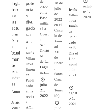
de
Ingla
pote
18 de
:
octub
2022
julio
terr
ncia
Jesús
re 1,
en la
de
a a
s
Villan
2020
Base
2022
ueva
las
divul
milita
en el
Jimén
actu
gado
r La
Círcu
ez
ales
ras
Cuest
lo de
Publi
élite
a,
Amist
Autor
cado
San
s
ad
:
en El
Cristó
igual
XII
Jesús
Día el
bal
de
men
Villan
1 de
de La
Enero
ueva
agost
te
Lagu
,
Jimén
o de
escl
na)....
Santa
ez
2021.
avist
Cruz
Publi
...
as
julio
de
cado
21,
Tener
en la
Autor
agost
2022
ife)....
revist
:
o 1,
a
Jesús
2021
Afán
julio
Villan