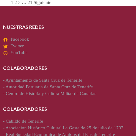
Paginación
1
2
3
…
21
Siguiente
de
entradas
NUESTRAS REDES
Facebook
Twitter
YouTube
COLABORADORES
-
Ayuntamiento de Santa Cruz de Tenerife
-
Autoridad Portuaria de Santa Cruz de Tenerife
-
Centro de Historia y Cultura Militar de Canarias
COLABORADORES
-
Cabildo de Tenerife
-
Asociación Histórico Cultural La Gesta de 25 de julio de 1797
-
Real Sociedad Económica de Amigos del País de Tenerife