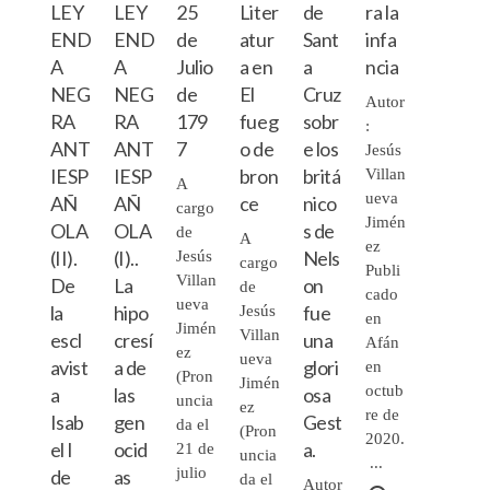
LEY
LEY
25
Liter
de
ra la
END
END
de
atur
Sant
infa
A
A
Julio
a en
a
ncia
NEG
NEG
de
El
Cruz
Autor
RA
RA
179
fueg
sobr
:
ANT
ANT
7
o de
e los
Jesús
IESP
IESP
bron
britá
Villan
A
ueva
AÑ
AÑ
ce
nico
cargo
Jimén
OLA
OLA
s de
de
A
ez
(II).
(I)..
Nels
Jesús
cargo
Publi
Villan
De
La
on
de
cado
ueva
la
hipo
fue
Jesús
en
Jimén
Villan
escl
cresí
una
Afán
ez
ueva
avist
a de
glori
en
(Pron
Jimén
octub
a
las
osa
uncia
ez
re de
Isab
gen
Gest
da el
(Pron
2020.
el I
ocid
a.
21 de
uncia
...
julio
de
as
da el
Autor