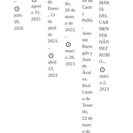
..
ón de
de
MAR
ife,
agost
Carlo
Enero
ÍA
28 de
o 31,
s
, 13
julio
DEL
marz
2025
Pallés
de
28,
CAR
o de
,
abril
2026
MEN
2023.
Anto
de
FER
..
nio
2023.
NÁN
Barra
..
DEZ
marz
gán y
RUBI
o 28,
Juan
O...
abril
2023
de
13,
Ával
2023
marz
os.
o 2,
Real
2023
Casin
o de
Tener
ife,
22 de
marz
o de