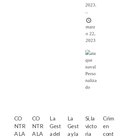
2023.
..
marz
o 22,
2023
CO
CO
La
La
Sí, la
Crim
NTR
NTR
Gest
Gest
victo
en
A LA
A LA
a del
a y la
ria
cont