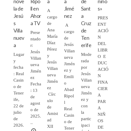
nove
Ripo
a
a
de
niño
la de
ll en
Jimé
Sant
s»
A
Jesú
Ahor
nez
a
cargo
PRES
s
a TV
Cruz
de
ENT
A
Villa
de
Ana
ACIÓ
cargo
Prese
María
nuev
Ten
N
de
ntado
Díaz
DEL
a
erife
Jesús
r:
Pérez
LIBR
Villan
Jesús
Lugar
Mode
y
O E
ueva
Villan
y
rada
Jesús
DUC
Jimén
ueva
fecha
por
Villan
ACIÓ
ez y
Jimén
: Real
Jesús
ueva
N
Emili
ez
Casin
Villan
Jimén
FINA
o
Fecha
o de
ueva
ez
CIER
Abad
: 13
Tener
Jimén
Círc
A
Ripol
de
ife,
ez y
ulo
PAR
l
agost
22 de
con
de
A
Real
o de
julio
la
Amist
NIÑ
Casin
2025.
de
partic
ad
OS
o de
..
2026.
ipaci
XII
DE
Tener