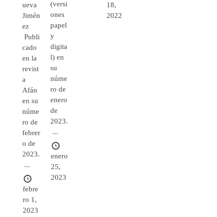
(versi
18,
ueva
ones
2022
Jimén
papel
ez
y
Publi
digita
cado
l) en
en la
su
revist
núme
a
ro de
Afán
enero
en su
de
núme
2023.
ro de
...
febrer
o de
2023.
enero
...
25,
2023
febre
ro 1,
2023