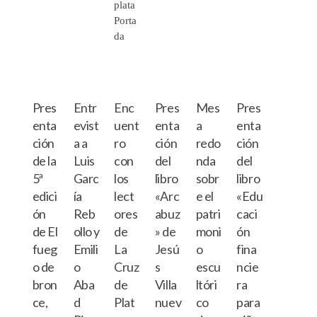
Pres
Entr
Enc
Pres
Mes
Pres
enta
evist
uent
enta
a
enta
ción
a a
ro
ción
redo
ción
de la
Luis
con
del
nda
del
5ª
Garc
los
libro
sobr
libro
edici
ía
lect
«Arc
e el
«Edu
ón
Reb
ores
abuz
patri
caci
de El
ollo y
de
» de
moni
ón
fueg
Emili
La
Jesú
o
fina
o de
o
Cruz
s
escu
ncie
bron
Aba
de
Villa
ltóri
ra
ce,
d
Plat
nuev
co
para