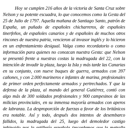
Hoy se cumplen 216 años de la victoria de Santa Cruz sobre
Nelson y su potente escuadra, lo que conocemos como la Gesta del
25 de Julio de 1797. Aquella mañana de Santiago Santo, patrón de
España, un puñado de españoles chicharreros, de españoles
tinerfeños, de españoles canarios y de españoles de muchos otros
rincones de nuestra patria, vencieron al invasor inglés y lo hicieron
en un enfrentamiento desigual. Valga como recordatorio o como
información para quienes no conozcan nuestra Gesta: que Nelson
se presentó frente a nuestras costas la madrugada del 22, con la
intención de invadir la plaza, luego la Isla y más tarde las Canarias
en su conjunto, con nueve buques de guerra, armados con 397
cañones, y con 2.000 marineros e infantes de marina, profesionales
de primer orden perfectamente armados y pertrechados. Y que la
defensa de la plaza, al mando del general Gutiérrez, contó con
algo más de 300 soldados profesionales y 900 campesinos de las
milicias provinciales, en su inmensa mayoría armados con aperos
de labranza. La desproporción de fuerzas a favor de los británicos
era notable. Así y todo, después dos intentos de desembarco
fallidos, la madrugada del 25, luego del demoledor castigo
infringido por la artillería española (recordemos que la metralla