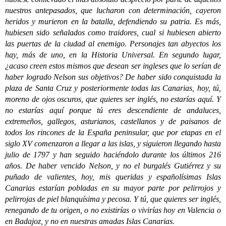
nuestros antepasados, que lucharon con determinación, cayeron
heridos y murieron en la batalla, defendiendo su patria. Es más,
hubiesen sido señalados como traidores, cual si hubiesen abierto
las puertas de la ciudad al enemigo. Personajes tan abyectos los
hay, más de uno, en la Historia Universal. En segundo lugar,
¿acaso creen estos mismos que desean ser ingleses que lo serían de
haber logrado Nelson sus objetivos? De haber sido conquistada la
plaza de Santa Cruz y posteriormente todas las Canarias, hoy, tú,
moreno de ojos oscuros, que quieres ser inglés, no estarías aquí. Y
no estarías aquí porque tú eres descendiente de andaluces,
extremeños, gallegos, asturianos, castellanos y de paisanos de
todos los rincones de la España peninsular, que por etapas en el
siglo XV comenzaron a llegar a las islas, y siguieron llegando hasta
julio de 1797 y han seguido haciéndolo durante los últimos 216
años. De haber vencido Nelson, y no el burgalés Gutiérrez y su
puñado de valientes, hoy, mis queridas y españolísimas Islas
Canarias estarían pobladas en su mayor parte por pelirrojos y
pelirrojas de piel blanquísima y pecosa. Y tú, que quieres ser inglés,
renegando de tu origen, o no existirías o vivirías hoy en Valencia o
en Badajoz, y no en nuestras amadas Islas Canarias.