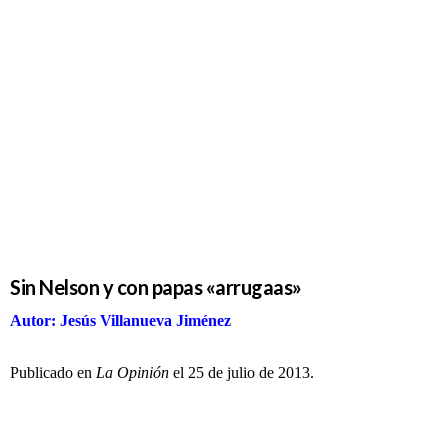
Gesta
Sin Nelson
y con papas
«arrugaas»
Sin Nelson y con papas «arrugaas»
Autor: Jesús Villanueva Jiménez
Publicado en
La Opinión
el 25 de julio de 2013.