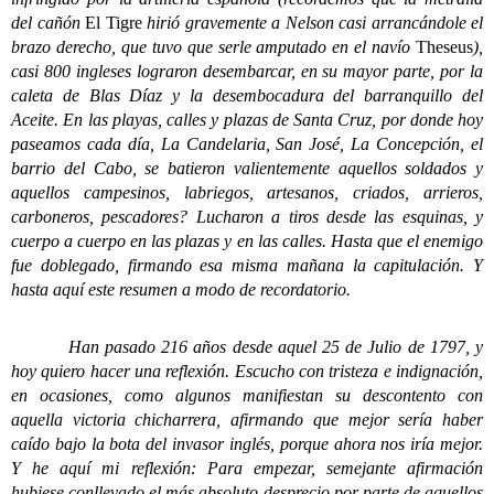
del cañón
El Tigre
hirió gravemente a Nelson casi arrancándole el
brazo derecho, que tuvo que serle amputado en el navío
Theseus
),
casi 800 ingleses lograron desembarcar, en su mayor parte, por la
caleta de Blas Díaz y la desembocadura del barranquillo del
Aceite. En las playas, calles y plazas de Santa Cruz, por donde hoy
paseamos cada día, La Candelaria, San José, La Concepción, el
barrio del Cabo, se batieron valientemente aquellos soldados y
aquellos campesinos, labriegos, artesanos, criados, arrieros,
carboneros, pescadores? Lucharon a tiros desde las esquinas, y
cuerpo a cuerpo en las plazas y en las calles. Hasta que el enemigo
fue doblegado, firmando esa misma mañana la capitulación. Y
hasta aquí este resumen a modo de recordatorio.
Han pasado 216 años desde aquel 25 de Julio de 1797, y
hoy quiero hacer una reflexión. Escucho con tristeza e indignación,
en ocasiones, como algunos manifiestan su descontento con
aquella victoria chicharrera, afirmando que mejor sería haber
caído bajo la bota del invasor inglés, porque ahora nos iría mejor.
Y he aquí mi reflexión: Para empezar, semejante afirmación
hubiese conllevado el más absoluto desprecio por parte de aquellos