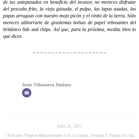
de tus antepasados en beneficio del invasor, no mereces disfrutar
del pescaíto frito, la vieja guisada, el pulpo, las lapas asadas, las
papas arrugaas con nuestro mojo picón y el vinito de la tierra. Sólo
mereces atiborrarte de grasientas bolsas de papel rebosantes del
británico
fish and chips
. Así que, para la próxima, medita bien lo
que dices.
– – – – – – – – – – – – – – – – – – – –
Jesús Villanueva Jiménez
Julio 25, 2013
Artículos Propios Relacionados Con La Gesta
,
Tertulia Y Prensa Escrita